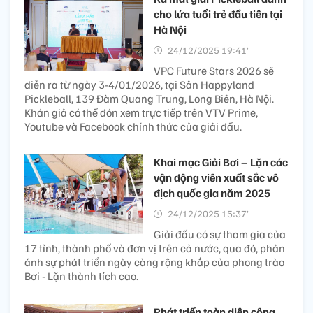
cho lứa tuổi trẻ đầu tiên tại
Hà Nội
24/12/2025 19:41’
VPC Future Stars 2026 sẽ
diễn ra từ ngày 3-4/01/2026, tại Sân Happyland
Pickleball, 139 Đàm Quang Trung, Long Biên, Hà Nội.
Khán giả có thể đón xem trực tiếp trên VTV Prime,
Youtube và Facebook chính thức của giải đấu.
Khai mạc Giải Bơi – Lặn các
vận động viên xuất sắc vô
địch quốc gia năm 2025
24/12/2025 15:37’
Giải đấu có sự tham gia của
17 tỉnh, thành phố và đơn vị trên cả nước, qua đó, phản
ánh sự phát triển ngày càng rộng khắp của phong trào
Bơi - Lặn thành tích cao.
Phát triển toàn diện công