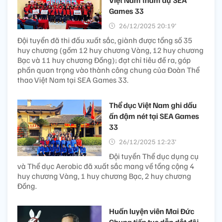
Việt Nam tham dự SEA
Games 33
26/12/2025 20:19’
Đội tuyển đã thi đấu xuất sắc, giành được tổng số 35
huy chương (gồm 12 huy chương Vàng, 12 huy chương
Bạc và 11 huy chương Đồng); đạt chỉ tiêu đề ra, góp
phần quan trọng vào thành công chung của Đoàn Thể
thao Việt Nam tại SEA Games 33.
Thể dục Việt Nam ghi dấu
ấn đậm nét tại SEA Games
33
26/12/2025 12:23’
Đội tuyển Thể dục dụng cụ
và Thể dục Aerobic đã xuất sắc mang về tổng cộng 4
huy chương Vàng, 1 huy chương Bạc, 2 huy chương
Đồng.
Huấn luyện viên Mai Đức