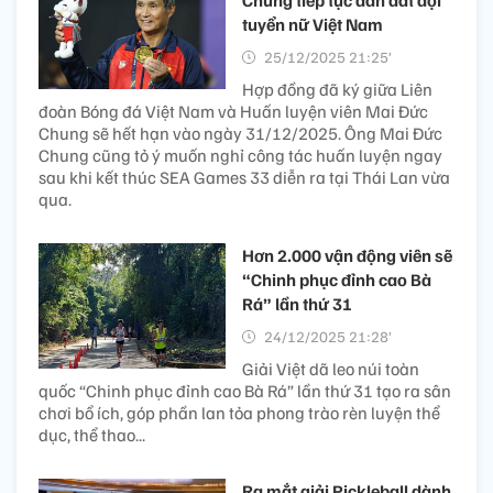
Chung tiếp tục dẫn dắt đội
tuyển nữ Việt Nam
25/12/2025 21:25’
Hợp đồng đã ký giữa Liên
đoàn Bóng đá Việt Nam và Huấn luyện viên Mai Đức
Chung sẽ hết hạn vào ngày 31/12/2025. Ông Mai Đức
Chung cũng tỏ ý muốn nghỉ công tác huấn luyện ngay
sau khi kết thúc SEA Games 33 diễn ra tại Thái Lan vừa
qua.
Hơn 2.000 vận động viên sẽ
“Chinh phục đỉnh cao Bà
Rá” lần thứ 31
24/12/2025 21:28’
Giải Việt dã leo núi toàn
quốc “Chinh phục đỉnh cao Bà Rá” lần thứ 31 tạo ra sân
chơi bổ ích, góp phần lan tỏa phong trào rèn luyện thể
dục, thể thao...
Ra mắt giải Pickleball dành