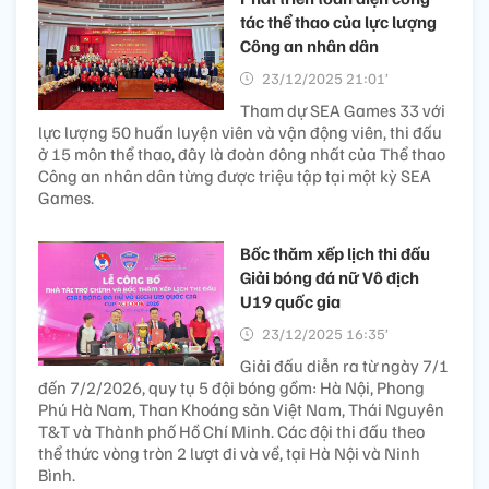
tác thể thao của lực lượng
Công an nhân dân
23/12/2025 21:01’
Tham dự SEA Games 33 với
lực lượng 50 huấn luyện viên và vận động viên, thi đấu
ở 15 môn thể thao, đây là đoàn đông nhất của Thể thao
Công an nhân dân từng được triệu tập tại một kỳ SEA
Games.
Bốc thăm xếp lịch thi đấu
Giải bóng đá nữ Vô địch
U19 quốc gia
23/12/2025 16:35’
Giải đấu diễn ra từ ngày 7/1
đến 7/2/2026, quy tụ 5 đội bóng gồm: Hà Nội, Phong
Phú Hà Nam, Than Khoáng sản Việt Nam, Thái Nguyên
T&T và Thành phố Hồ Chí Minh. Các đội thi đấu theo
thể thức vòng tròn 2 lượt đi và về, tại Hà Nội và Ninh
Bình.