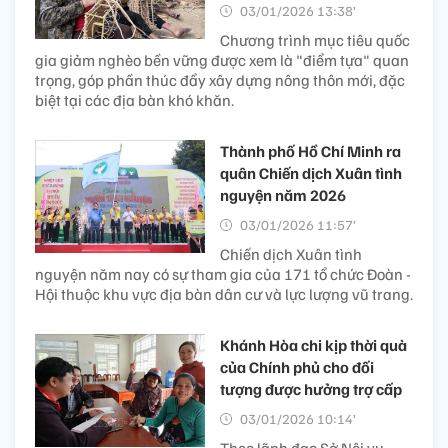
03/01/2026 13:38’
Chương trình mục tiêu quốc
gia giảm nghèo bền vững được xem là "điểm tựa" quan
trọng, góp phần thúc đẩy xây dựng nông thôn mới, đặc
biệt tại các địa bàn khó khăn.
Thành phố Hồ Chí Minh ra
quân Chiến dịch Xuân tình
nguyện năm 2026
03/01/2026 11:57’
Chiến dịch Xuân tình
nguyện năm nay có sự tham gia của 171 tổ chức Đoàn -
Hội thuộc khu vực địa bàn dân cư và lực lượng vũ trang.
Khánh Hòa chi kịp thời quà
của Chính phủ cho đối
tượng được hưởng trợ cấp
03/01/2026 10:14’
Theo lãnh đạo Sở Nội vụ