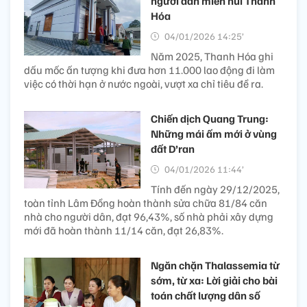
người dân miền núi Thanh
Hóa
04/01/2026 14:25’
Năm 2025, Thanh Hóa ghi
dấu mốc ấn tượng khi đưa hơn 11.000 lao động đi làm
việc có thời hạn ở nước ngoài, vượt xa chỉ tiêu đề ra.
Chiến dịch Quang Trung:
Những mái ấm mới ở vùng
đất D’ran
04/01/2026 11:44’
Tính đến ngày 29/12/2025,
toàn tỉnh Lâm Đồng hoàn thành sửa chữa 81/84 căn
nhà cho người dân, đạt 96,43%, số nhà phải xây dựng
mới đã hoàn thành 11/14 căn, đạt 26,83%.
Ngăn chặn Thalassemia từ
sớm, từ xa: Lời giải cho bài
toán chất lượng dân số