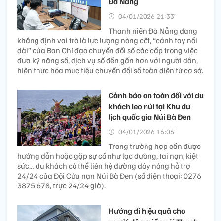
Đà Nẵng
04/01/2026 21:33’
Thanh niên Đà Nẵng đang
khẳng định vai trò là lực lượng nòng cốt, “cánh tay nối
dài” của Ban Chỉ đạo chuyển đổi số các cấp trong việc
đưa kỹ năng số, dịch vụ số đến gần hơn với người dân,
hiện thực hóa mục tiêu chuyển đổi số toàn diện từ cơ sở.
Cảnh báo an toàn đối với du
khách leo núi tại Khu du
lịch quốc gia Núi Bà Đen
04/01/2026 16:06’
Trong trường hợp cần được
hướng dẫn hoặc gặp sự cố như lạc đường, tai nạn, kiệt
sức… du khách có thể liên hệ đường dây nóng hỗ trợ
24/24 của Đội Cứu nạn Núi Bà Đen (số điện thoại: 0276
3875 678, trực 24/24 giờ).
Hướng đi hiệu quả cho