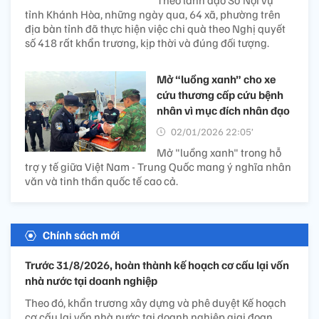
tỉnh Khánh Hòa, những ngày qua, 64 xã, phường trên
địa bàn tỉnh đã thực hiện việc chi quà theo Nghị quyết
số 418 rất khẩn trương, kịp thời và đúng đối tượng.
Mở “luồng xanh” cho xe
cứu thương cấp cứu bệnh
nhân vì mục đích nhân đạo
02/01/2026 22:05’
Mở "luồng xanh" trong hỗ
trợ y tế giữa Việt Nam - Trung Quốc mang ý nghĩa nhân
văn và tinh thần quốc tế cao cả.
Chính sách mới
Trước 31/8/2026, hoàn thành kế hoạch cơ cấu lại vốn
nhà nước tại doanh nghiệp
Theo đó, khẩn trương xây dựng và phê duyệt Kế hoạch
cơ cấu lại vốn nhà nước tại doanh nghiệp giai đoạn