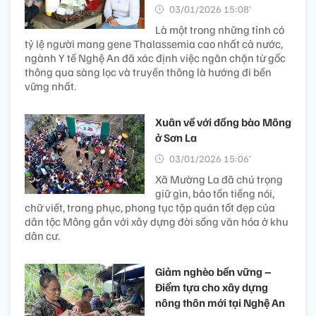
03/01/2026 15:08’
Là một trong những tỉnh có
tỷ lệ người mang gene Thalassemia cao nhất cả nước,
ngành Y tế Nghệ An đã xác định việc ngăn chặn từ gốc
thông qua sàng lọc và truyền thông là hướng đi bền
vững nhất.
Xuân về với đồng bào Mông
ở Sơn La
03/01/2026 15:06’
Xã Mường La đã chú trọng
giữ gìn, bảo tồn tiếng nói,
chữ viết, trang phục, phong tục tập quán tốt đẹp của
dân tộc Mông gắn với xây dựng đời sống văn hóa ở khu
dân cư.
Giảm nghèo bền vững –
Điểm tựa cho xây dựng
nông thôn mới tại Nghệ An