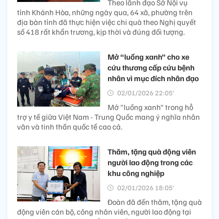
Theo lãnh đạo Sở Nội vụ
tỉnh Khánh Hòa, những ngày qua, 64 xã, phường trên
địa bàn tỉnh đã thực hiện việc chi quà theo Nghị quyết
số 418 rất khẩn trương, kịp thời và đúng đối tượng.
Mở “luồng xanh” cho xe
cứu thương cấp cứu bệnh
nhân vì mục đích nhân đạo
02/01/2026 22:05’
Mở "luồng xanh" trong hỗ
trợ y tế giữa Việt Nam - Trung Quốc mang ý nghĩa nhân
văn và tinh thần quốc tế cao cả.
Thăm, tặng quà động viên
người lao động trong các
khu công nghiệp
02/01/2026 18:05’
Đoàn đã đến thăm, tặng quà
động viên cán bộ, công nhân viên, người lao động tại