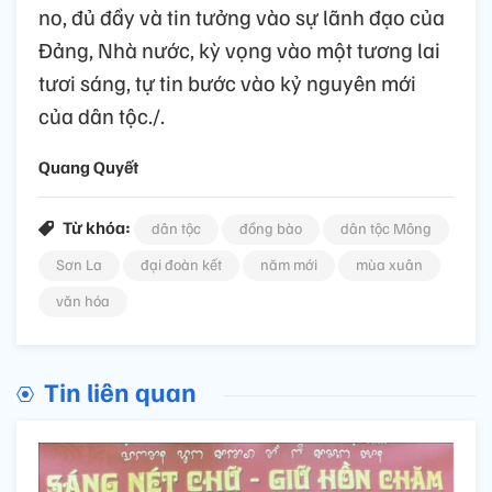
no, đủ đầy và tin tưởng vào sự lãnh đạo của
Đảng, Nhà nước, kỳ vọng vào một tương lai
tươi sáng, tự tin bước vào kỷ nguyên mới
của dân tộc./.
Quang Quyết
Từ khóa:
dân tộc
đồng bào
dân tộc Mông
Sơn La
đại đoàn kết
năm mới
mùa xuân
văn hóa
Tin liên quan