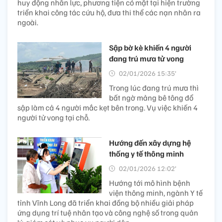
huy động nhân lực, phương tiện có mặt tại hiện trường
triển khai công tác cứu hộ, đưa thi thể các nạn nhân ra
ngoài.
Sập bờ kè khiến 4 người
đang trú mưa tử vong
02/01/2026 15:35’
Trong lúc đang trú mưa thì
bất ngờ mảng bê tông đổ
sập làm cả 4 người mắc kẹt bên trong. Vụ việc khiến 4
người tử vong tại chỗ.
Hướng đến xây dựng hệ
thống y tế thông minh
02/01/2026 12:02’
Hướng tới mô hình bệnh
viện thông minh, ngành Y tế
tỉnh Vĩnh Long đã triển khai đồng bộ nhiều giải pháp
ứng dụng trí tuệ nhân tạo và công nghệ số trong quản