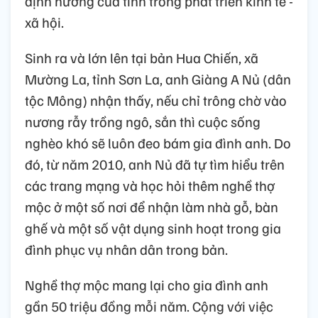
định hướng của tỉnh trong phát triển kinh tế -
xã hội.
Sinh ra và lớn lên tại bản Hua Chiến, xã
Mường La, tỉnh Sơn La, anh Giàng A Nủ (dân
tộc Mông) nhận thấy, nếu chỉ trông chờ vào
nương rẫy trồng ngô, sắn thì cuộc sống
nghèo khó sẽ luôn đeo bám gia đình anh. Do
đó, từ năm 2010, anh Nủ đã tự tìm hiểu trên
các trang mạng và học hỏi thêm nghề thợ
mộc ở một số nơi để nhận làm nhà gỗ, bàn
ghế và một số vật dụng sinh hoạt trong gia
đình phục vụ nhân dân trong bản.
Nghề thợ mộc mang lại cho gia đình anh
gần 50 triệu đồng mỗi năm. Cộng với việc