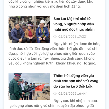
các khu công nghiệp; kiểm tra tiến độ xây dựng khu
nhà ở công nhân với quy mô diện tích 31ha.
Sơn La: Một trẻ nhỏ tử
vong, 5 người nhập viện
nghi ngộ độc thực phẩm
02/01/2026 17:33’
Ngay khi nhận được tin báo,
lãnh đạo xã đã đến động viên thăm hỏi gia đình và chỉ
đạo, phối hợp với lực lượng chức năng liên quan vào
cuộc điều tra làm rõ. Tuy nhiên, gia đình cũng không
yêu cầu khám nghiệm tử thi, không khiếu nại, tố giác.
Thăm hỏi, động viên gia
đình các nạn nhân tử vong
do sập bờ kè ở Đắk Lắk
02/01/2026 16:44’
Ngay sau khi nhận tin báo,
lực lượng chức năng và chính quyền địa phương đã