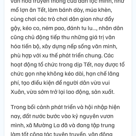
văn hóa truyền thống của dân tộc mình, như
mổ lợn ăn Tết, làm bánh dày, múa khèn,
cùng chơi các trò chơi dân gian như đẩy
gậy, kéo co, ném pao, đánh tu lu…, nhân dân
cũng chủ động tiếp thu những giá trị văn
hóa tiến bộ, xây dựng nếp sống văn minh,
phù hợp với xu thế phát triển chung. Các
hoạt động tổ chức trong dịp Tết, nay được tổ
chức gọn nhẹ không kéo dài, hạn chế lãng
phí, tạo điều kiện để người dân vừa vui
Xuân, vừa sớm trở lại lao động, sản xuất.
Trong bối cảnh phát triển và hội nhập hiện
nay, đất nước bước vào kỷ nguyên vươn
mình, xã Mường La đã và đang tập trung
làm tốt công tác tuyên truyền, vận động