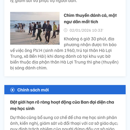
lý, giám sát và phục vụ người dân.
Chìm thuyền đánh cá, một
ngư dân mất tích
02/01/2026 10:33’
Khoảng 6 giờ 30 phút, địa
phương nhận được tin báo
về việc ông P.V.H (sinh năm 1960, trú tại thôn Hà Lợi
Trung, xã Bến Hải) khi đang đánh cá tại khu vực bờ
biển thuộc địa phận thôn Hà Lợi Trung thì ghe (thuyền)
bị sóng đánh chìm.
Chính sách mới
Đặt giới hạn rõ ràng hoạt động của Ban đại diện cha
mẹ học sinh
Dự thảo cũng bổ sung cơ chế để cha mẹ học sinh phản
ánh, kiến nghị, giám sát và đối thoại với cơ sở giáo dục;
quy định trách nhiệm của người đứng đầu cơ sở giáo