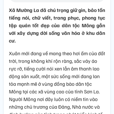
Xã Mường La đã chú trọng giữ gìn, bảo tồn
tiếng nói, chữ viết, trang phục, phong tục
tập quán tốt đẹp của dân tộc Mông gắn
với xây dựng đời sống văn hóa ở khu dân
cư.
Xuân mới đang về mang theo hơi ấm của đất
trời, trong không khí rộn ràng, sắc váy áo
rực rỡ, tiếng cười nói xen lẫn âm thanh lao
động sản xuất, một sức sống mới đang lan
tỏa mạnh mẽ ở vùng đồng bào dân tộc
Mông tại các xã vùng cao của tỉnh Sơn La.
Người Mông nơi đây luôn có niềm tin vào
những chủ trương của Đảng, Nhà nước và