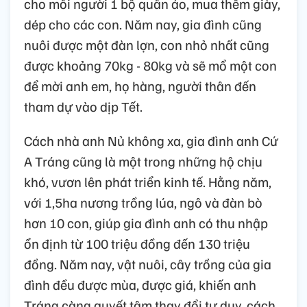
cho mỗi người 1 bộ quần áo, mua thêm giày,
dép cho các con. Năm nay, gia đình cũng
nuôi được một đàn lợn, con nhỏ nhất cũng
được khoảng 70kg - 80kg và sẽ mổ một con
để mời anh em, họ hàng, người thân đến
tham dự vào dịp Tết.
Cách nhà anh Nủ không xa, gia đình anh Cứ
A Tráng cũng là một trong những hộ chịu
khó, vươn lên phát triển kinh tế. Hằng năm,
với 1,5ha nương trồng lúa, ngô và đàn bò
hơn 10 con, giúp gia đình anh có thu nhập
ổn định từ 100 triệu đồng đến 130 triệu
đồng. Năm nay, vật nuôi, cây trồng của gia
đình đều được mùa, được giá, khiến anh
Tráng càng quyết tâm thay đổi tư duy, cách