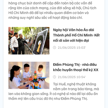
hàng chục bút danh đề cập đến toàn bộ các vấn đề
rộng lớn của cách mạng, của đời sống xã hội, Chủ tịch
Hồ Chí Minh đã để lại nhiều quan điểm cơ bản và
những suy nghĩ sâu sắc về hoạt động báo chí.
Ngày hội Văn hóa Áo dài
Thành phố Hồ Chí Minh: Kết
nối di sản với hiện đại​
21/06/2025 15:03’
Điềm Phùng Thị - nhà điêu
khắc huyền thoại thế kỷ XX
21/06/2025 10:54’
Tại Huế, nghệ thuật không
nằm yên trong bảo tàng, mà
len vào không gian sống. Ít có nghệ sĩ nào để lại dấu ấn
thẩm mỹ lên cấu trúc đô thị như Điềm Phùng Thị.