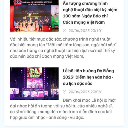
Ấn tượng chương trình
nghệ thuật đặc biệt kỷ niệm
100 năm Ngày Báo chí
Cách mạng Việt Nam
20/06/2025 23:10’
Với nhiều tiết mục đặc sắc, chương trình nghệ thuật
đặc biệt mang tên “Mãi mãi tấm lòng son, ngòi bút sắc”,
như bản hùng ca nghệ thuật tái hiện lịch sử một thế kỷ
của nền Báo chí Cách mạng Việt Nam.
Lễ hội tận hưởng Đà Nẵng
2025: Điểm hẹn văn hóa -
du lịch đặc sắc
20/06/2025 23:08’
Đêm khai mạc Lễ hội là một
đại nhạc hội ấn tượng với sự hội tụ của nhiều nghệ sĩ,
ca sĩ nổi tiếng, mang đến màn trình diễn đỉnh cao kết
hợp giữa âm nhạc - ánh sáng - vũ đạo.