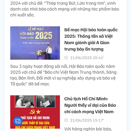
2024 với chủ đề: “Thép trong Bút, Lửa trong tim”, vinh
danh các nhà báo cách mạng với những tác phẩm báo
chí xuất sắc.
Bế mạc Hội báo toàn quốc
2025: Thông tấn xã Việt
Nam giành giải A Gian
trưng bày ấn tượng
21/06/2025 20:41’
Sau 3 ngày hoạt động sôi nổi, Hội Báo toàn quốc năm
2025 với chủ đề “Báo chí Việt Nam Trung thành, Sáng
tạo, Bản lĩnh, Đổi mới vì sự nghiệp xây dựng và bảo vệ
Tổ quốc” đã bế mạc.
Chủ tịch Hồ Chí Minh:
Người thầy vĩ đại của Báo
chí cách mạng Việt Nam
21/06/2025 15:17’
Với hàng nghìn bài báo,