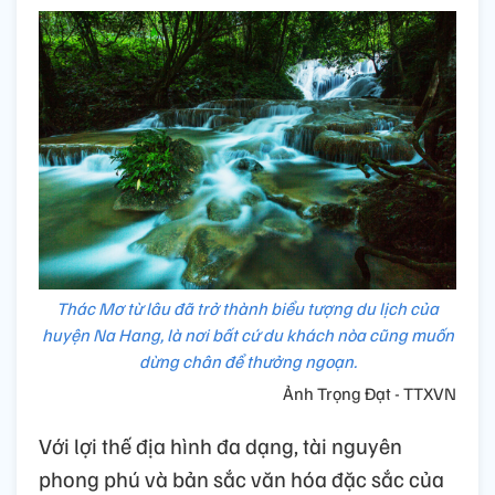
Thác Mơ từ lâu đã trở thành biểu tượng du lịch của
huyện Na Hang, là nơi bất cứ du khách nòa cũng muốn
dừng chân để thưởng ngoạn.
Ảnh Trọng Đạt - TTXVN
Với lợi thế địa hình đa dạng, tài nguyên
phong phú và bản sắc văn hóa đặc sắc của