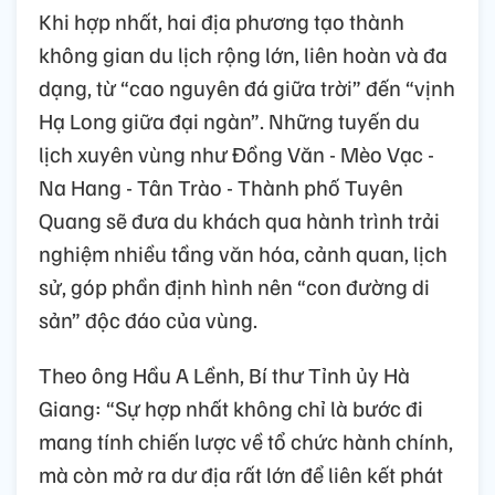
Khi hợp nhất, hai địa phương tạo thành
không gian du lịch rộng lớn, liên hoàn và đa
dạng, từ “cao nguyên đá giữa trời” đến “vịnh
Hạ Long giữa đại ngàn”. Những tuyến du
lịch xuyên vùng như Đồng Văn - Mèo Vạc -
Na Hang - Tân Trào - Thành phố Tuyên
Quang sẽ đưa du khách qua hành trình trải
nghiệm nhiều tầng văn hóa, cảnh quan, lịch
sử, góp phần định hình nên “con đường di
sản” độc đáo của vùng.
Theo ông Hầu A Lềnh, Bí thư Tỉnh ủy Hà
Giang: “Sự hợp nhất không chỉ là bước đi
mang tính chiến lược về tổ chức hành chính,
mà còn mở ra dư địa rất lớn để liên kết phát