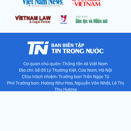
Cơ quan chủ quản: Thông tấn xã Việt Nam
Địa chỉ: Số 05 Lý Thường Kiệt, Cửa Nam, Hà Nội
Chịu trách nhiệm: Trưởng ban Trần Ngọc Tú
Phó Trưởng ban: Hoàng Như Hoa, Nguyễn Văn Nhật, Lê Thị
Thu Hương
Số điện thoại: 024.38257994 - Fax: 024.3826.7981 - Email:
tap.phongbien@gmail.com