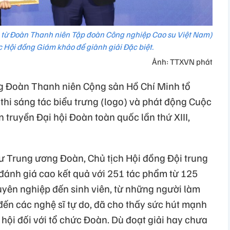
 từ Đoàn Thanh niên Tập đoàn Công nghiệp Cao su Việt Nam)
 Hội đồng Giám khảo để giành giải Đặc biệt.
Ảnh: TTXVN phát
ng Đoàn Thanh niên Cộng sản Hồ Chí Minh tổ
 thi sáng tác biểu trưng (logo) và phát động Cuộc
n truyền Đại hội Đoàn toàn quốc lần thứ XIII,
thư Trung ương Đoàn, Chủ tịch Hội đồng Đội trung
nh giá cao kết quả với 251 tác phẩm từ 125
chuyên nghiệp đến sinh viên, từ những người làm
 đến các nghệ sĩ tự do, đã cho thấy sức hút mạnh
hội đối với tổ chức Đoàn. Dù đoạt giải hay chưa