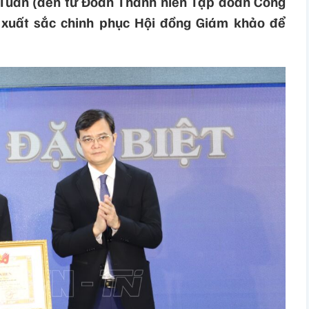
 Tuấn (đến từ Đoàn Thanh niên Tập đoàn Công
 xuất sắc chinh phục Hội đồng Giám khảo để