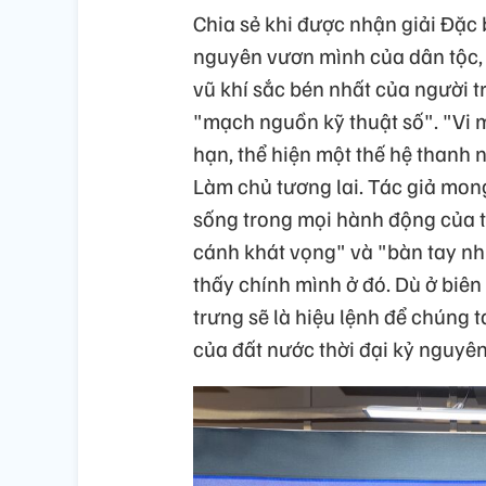
Chia sẻ khi được nhận giải Đặc b
nguyên vươn mình của dân tộc, t
vũ khí sắc bén nhất của người t
"mạch nguồn kỹ thuật số". "Vi m
hạn, thể hiện một thế hệ thanh 
Làm chủ tương lai. Tác giả mon
sống trong mọi hành động của th
cánh khát vọng" và "bàn tay nh
thấy chính mình ở đó. Dù ở biên
trưng sẽ là hiệu lệnh để chúng t
của đất nước thời đại kỷ nguyên