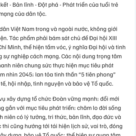
ết - Bản lĩnh - Đột phá - Phát triển của tuổi trẻ
mạng của dân tộc.
dân Việt Nam trong và ngoài nước, không giới
iện. Tác phẩm phải bám sát chủ đề Đại hội XIII
 Minh, thể hiện tầm vóc, ý nghĩa Đại hội và tinh
ong sự nghiệp cách mạng. Các nội dung trọng tâm
anh niên chung sức thực hiện mục tiêu phát
m nhìn 2045; lan tỏa tinh thần “5 tiên phong”
tế, hội nhập, tình nguyện và bảo vệ Tổ quốc.
vụ xây dựng tổ chức Đoàn vững mạnh; đổi mới
 gắn với mục tiêu phát triển; chăm lo đời sống
niên có lý tưởng, tri thức, bản lĩnh, đạo đức và
hi cũng hướng tới tái hiện lịch sử, vai trò, đóng
xây dựng, bảo vệ Tổ quốc; thể hiện sự quan tâm