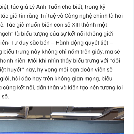
iệt, tác giả Lý Anh Tuấn cho biết, trong kỷ
ác giả tin rằng Trí tuệ và Công nghệ chính là hai
rẻ. Tác giả muốn biến con số XIII thành một
ạch" là biểu tượng của sự kết nối không giới
niên: Tư duy sắc bén – Hành động quyết liệt –
g biểu trưng này không chỉ nằm trên giấy, mà sẽ
anh niên. Mỗi khi nhìn thấy biểu trưng với "đôi
iệt huyết" này, hy vọng mỗi bạn đoàn viên sẽ
 giới, hải đảo hay trên không gian mạng, biểu
a cùng kết nối, dấn thân và kiến tạo nên tương lai
 số.