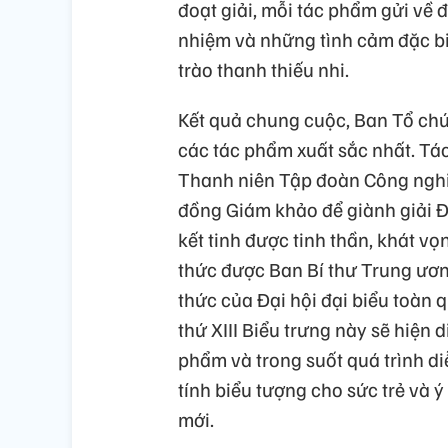
đoạt giải, mỗi tác phẩm gửi về 
nhiệm và những tình cảm đặc b
trào thanh thiếu nhi.
Kết quả chung cuộc, Ban Tổ chức 
các tác phẩm xuất sắc nhất. Tá
Thanh niên Tập đoàn Công nghi
đồng Giám khảo để giành giải Đặ
kết tinh được tinh thần, khát vọ
thức được Ban Bí thư Trung ươn
thức của Đại hội đại biểu toàn
thứ XIII Biểu trưng này sẽ hiện 
phẩm và trong suốt quá trình di
tính biểu tượng cho sức trẻ và 
mới.