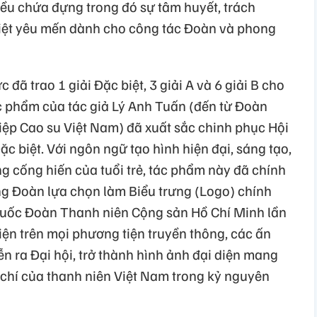
đều chứa đựng trong đó sự tâm huyết, trách
iệt yêu mến dành cho công tác Đoàn và phong
đã trao 1 giải Đặc biệt, 3 giải A và 6 giải B cho
c phẩm của tác giả Lý Anh Tuấn (đến từ Đoàn
ệp Cao su Việt Nam) đã xuất sắc chinh phục Hội
c biệt. Với ngôn ngữ tạo hình hiện đại, sáng tạo,
ng cống hiến của tuổi trẻ, tác phẩm này đã chính
g Đoàn lựa chọn làm Biểu trưng (Logo) chính
 quốc Đoàn Thanh niên Cộng sản Hồ Chí Minh lần
diện trên mọi phương tiện truyền thông, các ấn
ễn ra Đại hội, trở thành hình ảnh đại diện mang
ý chí của thanh niên Việt Nam trong kỷ nguyên