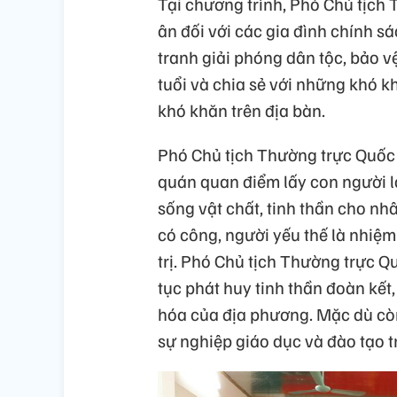
Tại chương trình, Phó Chủ tịch 
ân đối với các gia đình chính 
tranh giải phóng dân tộc, bảo v
tuổi và chia sẻ với những khó 
khó khăn trên địa bàn.
Phó Chủ tịch Thường trực Quốc
quán quan điểm lấy con người là
sống vật chất, tinh thần cho nh
có công, người yếu thế là nhiệm
trị. Phó Chủ tịch Thường trực 
tục phát huy tinh thần đoàn kết, 
hóa của địa phương. Mặc dù cò
sự nghiệp giáo dục và đào tạo t