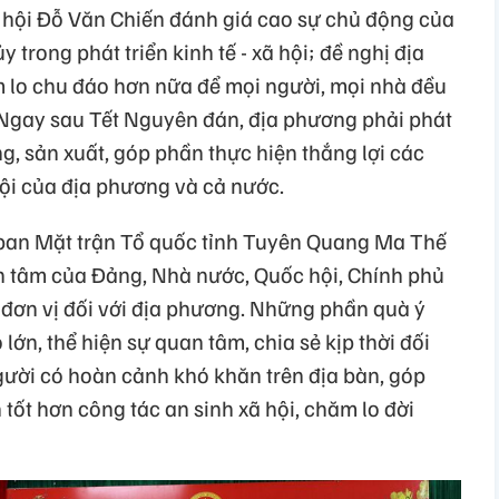
 hội Đỗ Văn Chiến đánh giá cao sự chủ động của
trong phát triển kinh tế - xã hội; đề nghị địa
 lo chu đáo hơn nữa để mọi người, mọi nhà đều
 Ngay sau Tết Nguyên đán, địa phương phải phát
g, sản xuất, góp phần thực hiện thắng lợi các
 hội của địa phương và cả nước.
y ban Mặt trận Tổ quốc tỉnh Tuyên Quang Ma Thế
n tâm của Đảng, Nhà nước, Quốc hội, Chính phủ
 đơn vị đối với địa phương. Những phần quà ý
lớn, thể hiện sự quan tâm, chia sẻ kịp thời đối
gười có hoàn cảnh khó khăn trên địa bàn, góp
tốt hơn công tác an sinh xã hội, chăm lo đời