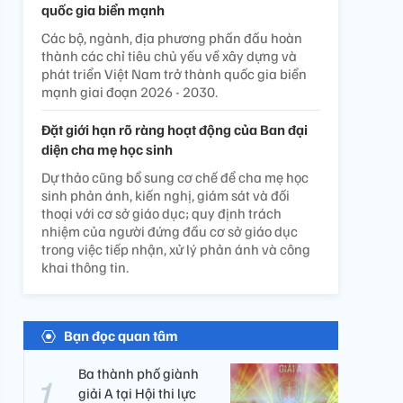
quốc gia biển mạnh
Các bộ, ngành, địa phương phấn đấu hoàn
thành các chỉ tiêu chủ yếu về xây dựng và
phát triển Việt Nam trở thành quốc gia biển
mạnh giai đoạn 2026 - 2030.
Đặt giới hạn rõ ràng hoạt động của Ban đại
diện cha mẹ học sinh
Dự thảo cũng bổ sung cơ chế để cha mẹ học
sinh phản ánh, kiến nghị, giám sát và đối
thoại với cơ sở giáo dục; quy định trách
nhiệm của người đứng đầu cơ sở giáo dục
trong việc tiếp nhận, xử lý phản ánh và công
khai thông tin.
Bạn đọc quan tâm
Ba thành phố giành
giải A tại Hội thi lực