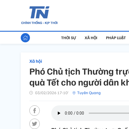
THỜI SỰ
XÃ HỘI
PHÁP LUẬT
Xã hội
Phó Chủ tịch Thường trự
quà Tết cho người dân 
03/02/2026 17:10’
Tuyên Quang