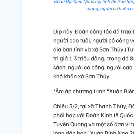
Đoàn Đại biểu Quốc hội tỉnh để trao tặn
mạng, người có hoàn cả
Dịp này, Đoàn công tác đã trao 
người cao tuổi, người có công 
địa bàn tỉnh và xã Sơn Thủy (Tu
trị giá 1,3 triệu đồng; trong đó
sách, người có công, người cao t
khó khăn xã Sơn Thủy.
*Ấm áp chương trình “Xuân Biê
Chiều 3/2, tại xã Thanh Thủy,
phối hợp với Đoàn Kinh tế Quốc 
Tuyên Quang và một số đơn vị t
lòng dân bản” Xuân Bính Ngọ 20