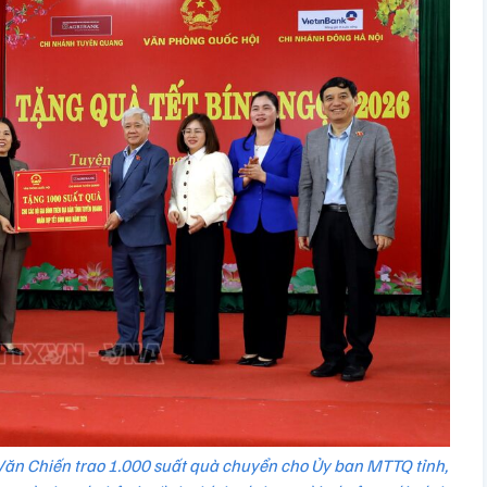
Văn Chiến trao 1.000 suất quà chuyển cho Ủy ban MTTQ tỉnh,