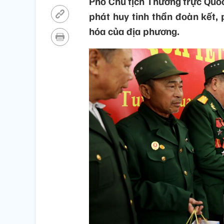
Phó Chủ tịch Thường trực Quố
phát huy tinh thần đoàn kết, p
hóa của địa phương.