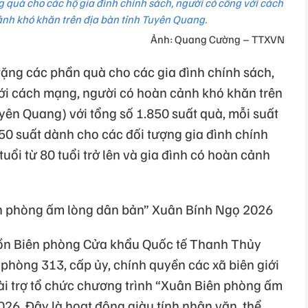
g quà cho các hộ gia đình chính sách, người có công với cách
nh khó khăn trên địa bàn tỉnh Tuyên Quang.
Ảnh: Quang Cường – TTXVN
tặng các phần quà cho các gia đình chính sách,
với cách mạng, người có hoàn cảnh khó khăn trên
yên Quang) với tổng số 1.850 suất quà, mỗi suất
 850 suất dành cho các đối tượng gia đình chính
uổi từ 80 tuổi trở lên và gia đình có hoàn cảnh
n phòng ấm lòng dân bản” Xuân Bính Ngọ 2026
 Đồn Biên phòng Cửa khẩu Quốc tế Thanh Thủy
phòng 313, cấp ủy, chính quyền các xã biên giới
ài trợ tổ chức chương trình “Xuân Biên phòng ấm
26. Đây là hoạt động giàu tính nhân văn, thể