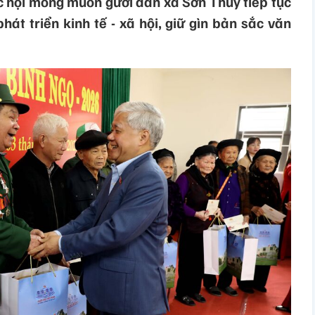
c hội mong muốn gười dân xã Sơn Thủy tiếp tục
hát triển kinh tế - xã hội, giữ gìn bản sắc văn