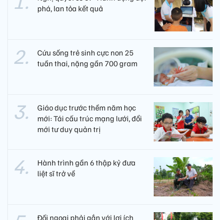
phá, lan tỏa kết quả
Cứu sống trẻ sinh cực non 25
tuần thai, nặng gần 700 gram
Giáo dục trước thềm năm học
mới: Tái cấu trúc mạng lưới, đổi
mới tư duy quản trị
Hành trình gần 6 thập kỷ đưa
liệt sĩ trở về
Đối ngoại phải gắn với lợi ích