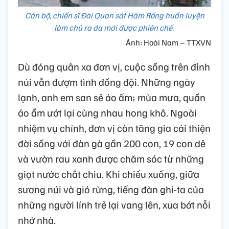
Cán bộ, chiến sĩ Đài Quan sát Hàm Rồng huấn luyện
làm chủ ra đa mới được phiên chế.
Ảnh: Hoài Nam – TTXVN
Dù đóng quân xa đơn vị, cuộc sống trên đỉnh
núi vẫn đượm tình đồng đội. Những ngày
lạnh, anh em san sẻ áo ấm; mùa mưa, quần
áo ẩm ướt lại cùng nhau hong khô. Ngoài
nhiệm vụ chính, đơn vị còn tăng gia cải thiện
đời sống với đàn gà gần 200 con, 19 con dê
và vườn rau xanh được chăm sóc từ những
giọt nước chắt chiu. Khi chiều xuống, giữa
sương núi và gió rừng, tiếng đàn ghi-ta của
những người lính trẻ lại vang lên, xua bớt nỗi
nhớ nhà.