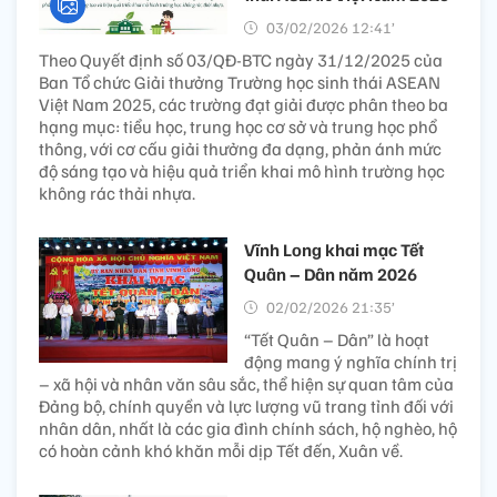
03/02/2026 12:41’
Theo Quyết định số 03/QĐ-BTC ngày 31/12/2025 của
Ban Tổ chức Giải thưởng Trường học sinh thái ASEAN
Việt Nam 2025, các trường đạt giải được phân theo ba
hạng mục: tiểu học, trung học cơ sở và trung học phổ
thông, với cơ cấu giải thưởng đa dạng, phản ánh mức
độ sáng tạo và hiệu quả triển khai mô hình trường học
không rác thải nhựa.
Vĩnh Long khai mạc Tết
Quân – Dân năm 2026
02/02/2026 21:35’
“Tết Quân – Dân” là hoạt
động mang ý nghĩa chính trị
– xã hội và nhân văn sâu sắc, thể hiện sự quan tâm của
Đảng bộ, chính quyền và lực lượng vũ trang tỉnh đối với
nhân dân, nhất là các gia đình chính sách, hộ nghèo, hộ
có hoàn cảnh khó khăn mỗi dịp Tết đến, Xuân về.