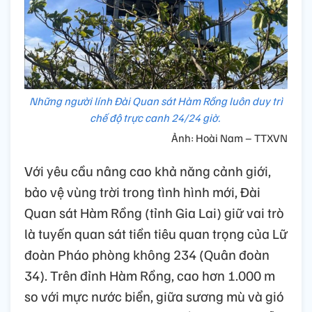
Những người lính Đài Quan sát Hàm Rồng luôn duy trì
chế độ trực canh 24/24 giờ.
Ảnh: Hoài Nam – TTXVN
Với yêu cầu nâng cao khả năng cảnh giới,
bảo vệ vùng trời trong tình hình mới, Đài
Quan sát Hàm Rồng (tỉnh Gia Lai) giữ vai trò
là tuyến quan sát tiền tiêu quan trọng của Lữ
đoàn Pháo phòng không 234 (Quân đoàn
34). Trên đỉnh Hàm Rồng, cao hơn 1.000 m
so với mực nước biển, giữa sương mù và gió