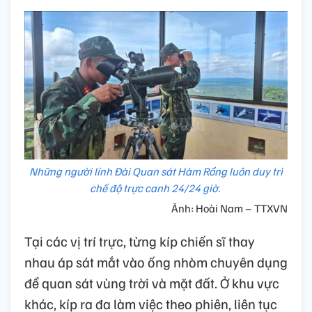
Những người lính Đài Quan sát Hàm Rồng luôn duy trì
chế độ trực canh 24/24 giờ.
Ảnh: Hoài Nam – TTXVN
Tại các vị trí trực, từng kíp chiến sĩ thay
nhau áp sát mắt vào ống nhòm chuyên dụng
để quan sát vùng trời và mặt đất. Ở khu vực
khác, kíp ra đa làm việc theo phiên, liên tục