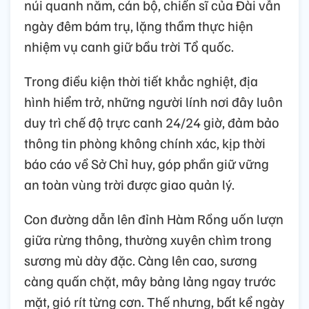
núi quanh năm, cán bộ, chiến sĩ của Đài vẫn
ngày đêm bám trụ, lặng thầm thực hiện
nhiệm vụ canh giữ bầu trời Tổ quốc.
Trong điều kiện thời tiết khắc nghiệt, địa
hình hiểm trở, những người lính nơi đây luôn
duy trì chế độ trực canh 24/24 giờ, đảm bảo
thông tin phòng không chính xác, kịp thời
báo cáo về Sở Chỉ huy, góp phần giữ vững
an toàn vùng trời được giao quản lý.
Con đường dẫn lên đỉnh Hàm Rồng uốn lượn
giữa rừng thông, thường xuyên chìm trong
sương mù dày đặc. Càng lên cao, sương
càng quấn chặt, mây bảng lảng ngay trước
mặt, gió rít từng cơn. Thế nhưng, bất kể ngày