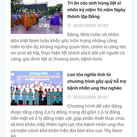
Tri ân các anh hùng liệt sĩ
nhân kỷ niệm 96 năm Ngày
thành lập Đảng
02/02/2026 20:53’
Đảng, Nhà nước và nhân
dân Việt Nam luôn khắc ghi, trân trọng những cống
hiến to lớn ấy, không ngừng quan tâm, chăm lo công tác
an sinh xã hội, thực hiện tốt chính sách đối với người có
công, gia đình liệt sĩ, thương binh, bệnh binh.
Lan tỏa nghĩa tình từ
chương trình gây quỹ hỗ trợ
bệnh nhân ung thư nghèo
02/02/2026 20:51’
Chương trình đã vận động
được tổng cộng 3,6 tỷ đồng, trong đó gồm 1,6 tỷ đồng
tiền mặt và 2 tỷ đồng hiện vật, góp phần thiết thực chia
sẻ khó khăn, tiếp thêm nghị lực cho bệnh nhân ung thư
có hoàn cảnh khó khăn trên địa bàn khu vực Tây Nam
Bộ.