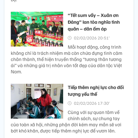
“Tết sum vầy – Xuân ơn
Đảng” lan tỏa nghĩa tình
quân – dân ấm áp
02/02/2026 20:51’
Mỗi hoạt động, công trình
không chỉ là trách nhiệm mà còn chứa đựng tình cảm
chân thành, thể hiện truyền thống “tương thân tương
ái” và những giá trị nhân văn tốt đẹp của dân tộc Việt
Nam.
Tiếp thêm nghị lực cho đối
tượng yếu thế
02/02/2026 17:30’
Cùng với sự quan tâm về
chính sách, sự chung tay
của toàn xã hội, những phận đời kém may mắn sẽ vơi
bớt khó khăn, được tiếp thêm nghị lực để vươn lên.