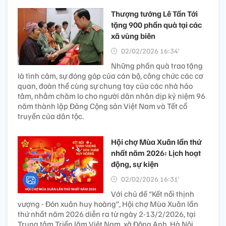
Thượng tướng Lê Tấn Tới
tặng 900 phần quà tại các
xã vùng biên
02/02/2026 16:34’
Những phần quà trao tặng
là tình cảm, sự đóng góp của cán bộ, công chức các cơ
quan, đoàn thể cùng sự chung tay của các nhà hảo
tâm, nhằm chăm lo cho người dân nhân dịp kỷ niệm 96
năm thành lập Đảng Cộng sản Việt Nam và Tết cổ
truyền của dân tộc.
Hội chợ Mùa Xuân lần thứ
nhất năm 2026: Lịch hoạt
động, sự kiện
02/02/2026 16:31’
Với chủ đề “Kết nối thịnh
vượng - Đón xuân huy hoàng”, Hội chợ Mùa Xuân lần
thứ nhất năm 2026 diễn ra từ ngày 2-13/2/2026, tại
Trung tâm Triển lãm Việt Nam, xã Đông Anh, Hà Nội.