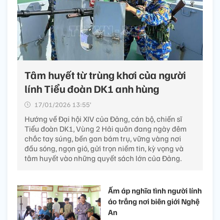
Tâm huyết từ trùng khơi của người
lính Tiểu đoàn DK1 anh hùng
17/01/2026 13:55’
Hướng về Đại hội XIV của Đảng, cán bộ, chiến sĩ
Tiểu đoàn DK1, Vùng 2 Hải quân đang ngày đêm
chắc tay súng, bền gan bám trụ, vững vàng nơi
đầu sóng, ngọn gió, gửi trọn niềm tin, kỳ vọng và
tâm huyết vào những quyết sách lớn của Đảng.
Ấm áp nghĩa tình người lính
áo trắng nơi biên giới Nghệ
An