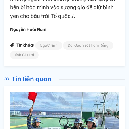
bền bỉ hòa mình vào sương gió để giữ bình
yên cho bầu trời Tổ quốc./.
Nguyễn Hoài Nam
Từ khóa:
Người lính
Đài Quan sát Hàm Rồng
tỉnh Gia Lai
Tin liên quan