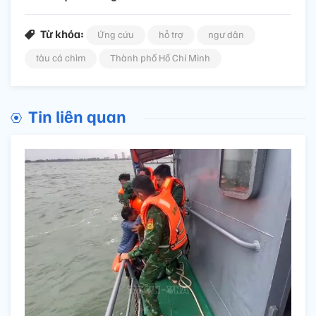
Từ khóa:
Ứng cứu
hỗ trợ
ngư dân
tàu cá chìm
Thành phố Hồ Chí Minh
Tin liên quan