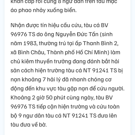
khẩn cấp rồi cùng 8 ngư dân trên tàu mặc
áo phao nhảy xuống biển.
Nhận được tín hiệu cầu cứu, tàu cá BV
96976 TS do ông Nguyễn Đức Tấn (sinh
năm 1983, thường trú tại ấp Thanh Bình 2,
xã Bình Châu, Thành phố Hồ Chí Minh) làm
chủ kiêm thuyền trưởng đang đánh bắt hải
sản cách hiện trường tàu cá NT 91241 TS bị
nạn khoảng 7 hải lý đã nhanh chóng cơ
động đến khu vực tàu gặp nạn để cứu người.
Khoảng 2 giờ 50 phút cùng ngày, tàu BV
96976 TS tiếp cận hiện trường và cứu toàn
bộ 9 ngư dân tàu cá NT 91241 TS đưa lên
tàu đưa về bờ.