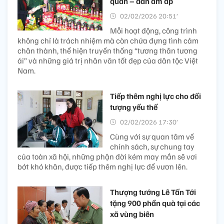
quân – dân ấm áp
02/02/2026 20:51’
Mỗi hoạt động, công trình
không chỉ là trách nhiệm mà còn chứa đựng tình cảm
chân thành, thể hiện truyền thống “tương thân tương
ái” và những giá trị nhân văn tốt đẹp của dân tộc Việt
Nam.
Tiếp thêm nghị lực cho đối
tượng yếu thế
02/02/2026 17:30’
Cùng với sự quan tâm về
chính sách, sự chung tay
của toàn xã hội, những phận đời kém may mắn sẽ vơi
bớt khó khăn, được tiếp thêm nghị lực để vươn lên.
Thượng tướng Lê Tấn Tới
tặng 900 phần quà tại các
xã vùng biên