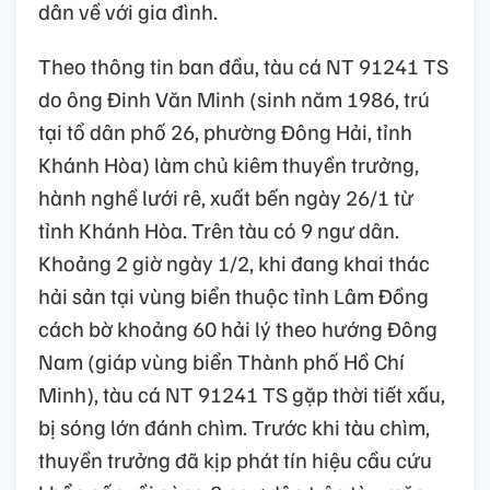
dân về với gia đình.
Theo thông tin ban đầu, tàu cá NT 91241 TS
do ông Đinh Văn Minh (sinh năm 1986, trú
tại tổ dân phố 26, phường Đông Hải, tỉnh
Khánh Hòa) làm chủ kiêm thuyền trưởng,
hành nghề lưới rê, xuất bến ngày 26/1 từ
tỉnh Khánh Hòa. Trên tàu có 9 ngư dân.
Khoảng 2 giờ ngày 1/2, khi đang khai thác
hải sản tại vùng biển thuộc tỉnh Lâm Đồng
cách bờ khoảng 60 hải lý theo hướng Đông
Nam (giáp vùng biển Thành phố Hồ Chí
Minh), tàu cá NT 91241 TS gặp thời tiết xấu,
bị sóng lớn đánh chìm. Trước khi tàu chìm,
thuyền trưởng đã kịp phát tín hiệu cầu cứu