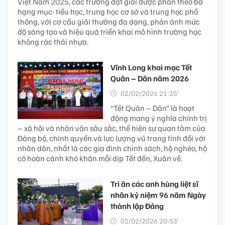
Việt Nam 2025, các trường đạt giải được phân theo ba
hạng mục: tiểu học, trung học cơ sở và trung học phổ
thông, với cơ cấu giải thưởng đa dạng, phản ánh mức
độ sáng tạo và hiệu quả triển khai mô hình trường học
không rác thải nhựa.
Vĩnh Long khai mạc Tết
Quân – Dân năm 2026
02/02/2026 21:35’
“Tết Quân – Dân” là hoạt
động mang ý nghĩa chính trị
– xã hội và nhân văn sâu sắc, thể hiện sự quan tâm của
Đảng bộ, chính quyền và lực lượng vũ trang tỉnh đối với
nhân dân, nhất là các gia đình chính sách, hộ nghèo, hộ
có hoàn cảnh khó khăn mỗi dịp Tết đến, Xuân về.
Tri ân các anh hùng liệt sĩ
nhân kỷ niệm 96 năm Ngày
thành lập Đảng
02/02/2026 20:53’