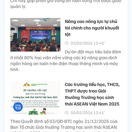
Chỉ huy, góp phần giữ vững an toàn vùng trời được giao
quản lý.
Nâng cao năng lực tự chủ
tài chính cho người khuyết
tật
03/02/2026 12:42’
Dự án đặt mục tiêu bảo đảm
ít nhất 80% học viên nắm vững các kỹ năng giao dịch
ngân hàng an toàn trên điện thoại thông minh và máy
tính.
Các trường tiểu học, THCS,
THPT được trao Giải
thưởng Trường học sinh
thái ASEAN Việt Nam 2025
03/02/2026 12:41’
Theo Quyết định số 03/QĐ-BTC ngày 31/12/2025 của
Ban Tổ chức Giải thưởng Trường học sinh thái ASEAN