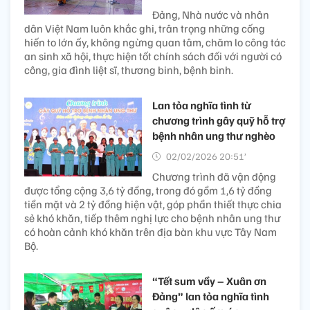
Đảng, Nhà nước và nhân
dân Việt Nam luôn khắc ghi, trân trọng những cống
hiến to lớn ấy, không ngừng quan tâm, chăm lo công tác
an sinh xã hội, thực hiện tốt chính sách đối với người có
công, gia đình liệt sĩ, thương binh, bệnh binh.
Lan tỏa nghĩa tình từ
chương trình gây quỹ hỗ trợ
bệnh nhân ung thư nghèo
02/02/2026 20:51’
Chương trình đã vận động
được tổng cộng 3,6 tỷ đồng, trong đó gồm 1,6 tỷ đồng
tiền mặt và 2 tỷ đồng hiện vật, góp phần thiết thực chia
sẻ khó khăn, tiếp thêm nghị lực cho bệnh nhân ung thư
có hoàn cảnh khó khăn trên địa bàn khu vực Tây Nam
Bộ.
“Tết sum vầy – Xuân ơn
Đảng” lan tỏa nghĩa tình