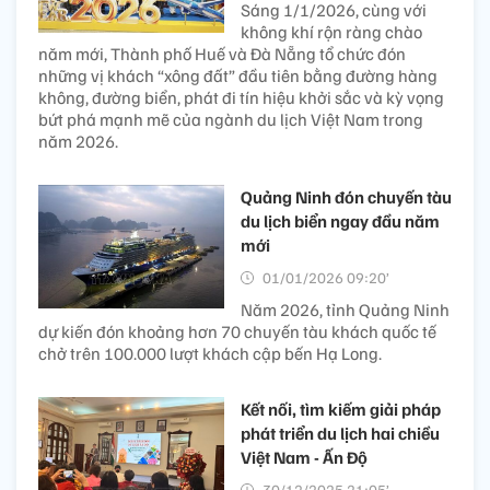
Sáng 1/1/2026, cùng với
không khí rộn ràng chào
năm mới, Thành phố Huế và Đà Nẵng tổ chức đón
những vị khách “xông đất” đầu tiên bằng đường hàng
không, đường biển, phát đi tín hiệu khởi sắc và kỳ vọng
bứt phá mạnh mẽ của ngành du lịch Việt Nam trong
năm 2026.
Quảng Ninh đón chuyến tàu
du lịch biển ngay đầu năm
mới
01/01/2026 09:20’
Năm 2026, tỉnh Quảng Ninh
dự kiến đón khoảng hơn 70 chuyến tàu khách quốc tế
chở trên 100.000 lượt khách cập bến Hạ Long.
Kết nối, tìm kiếm giải pháp
phát triển du lịch hai chiều
Việt Nam - Ấn Độ
30/12/2025 21:05’