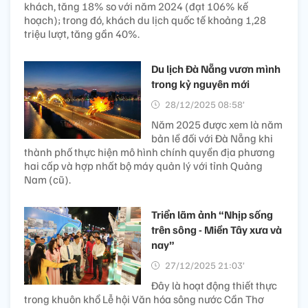
khách, tăng 18% so với năm 2024 (đạt 106% kế
hoạch); trong đó, khách du lịch quốc tế khoảng 1,28
triệu lượt, tăng gần 40%.
Du lịch Đà Nẵng vươn mình
trong kỷ nguyên mới
28/12/2025 08:58’
Năm 2025 được xem là năm
bản lề đối với Đà Nẵng khi
thành phố thực hiện mô hình chính quyền địa phương
hai cấp và hợp nhất bộ máy quản lý với tỉnh Quảng
Nam (cũ).
Triển lãm ảnh “Nhịp sống
trên sông - Miền Tây xưa và
nay”
27/12/2025 21:03’
Đây là hoạt động thiết thực
trong khuôn khổ Lễ hội Văn hóa sông nước Cần Thơ