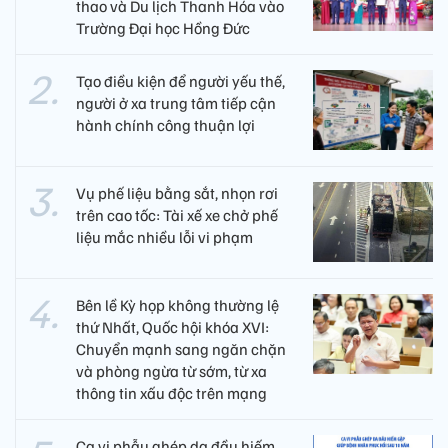
thao và Du lịch Thanh Hóa vào
Trường Đại học Hồng Đức
Tạo điều kiện để người yếu thế,
người ở xa trung tâm tiếp cận
hành chính công thuận lợi
Vụ phế liệu bằng sắt, nhọn rơi
trên cao tốc: Tài xế xe chở phế
liệu mắc nhiều lỗi vi phạm
Bên lề Kỳ họp không thường lệ
thứ Nhất, Quốc hội khóa XVI:
Chuyển mạnh sang ngăn chặn
và phòng ngừa từ sớm, từ xa
thông tin xấu độc trên mạng
Ca vi phẫu ghép da đầu hiếm