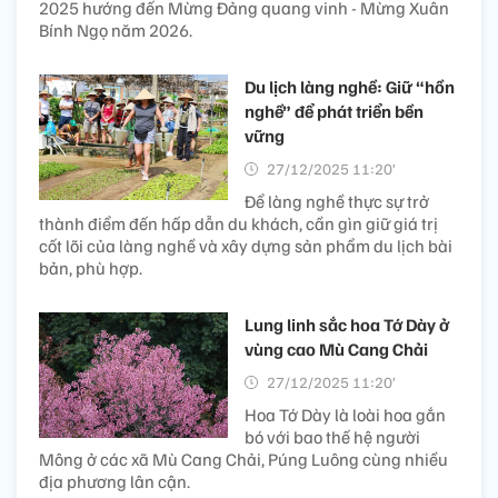
2025 hướng đến Mừng Đảng quang vinh - Mừng Xuân
Bính Ngọ năm 2026.
Du lịch làng nghề: Giữ “hồn
nghề” để phát triển bền
vững
27/12/2025 11:20’
Để làng nghề thực sự trở
thành điểm đến hấp dẫn du khách, cần gìn giữ giá trị
cốt lõi của làng nghề và xây dựng sản phẩm du lịch bài
bản, phù hợp.
Lung linh sắc hoa Tớ Dày ở
vùng cao Mù Cang Chải
27/12/2025 11:20’
Hoa Tớ Dày là loài hoa gắn
bó với bao thế hệ người
Mông ở các xã Mù Cang Chải, Púng Luông cùng nhiều
địa phương lân cận.