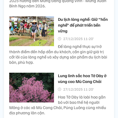
2025 hướng đến Mừng Đảng quang vinh - Mừng Xuân
Bính Ngọ năm 2026.
Du lịch làng nghề: Giữ “hồn
nghề” để phát triển bền
vững
27/12/2025 11:20’
Để làng nghề thực sự trở
thành điểm đến hấp dẫn du khách, cần gìn giữ giá trị
cốt lõi của làng nghề và xây dựng sản phẩm du lịch bài
bản, phù hợp.
Lung linh sắc hoa Tớ Dày ở
vùng cao Mù Cang Chải
27/12/2025 11:20’
Hoa Tớ Dày là loài hoa gắn
bó với bao thế hệ người
Mông ở các xã Mù Cang Chải, Púng Luông cùng nhiều
địa phương lân cận.