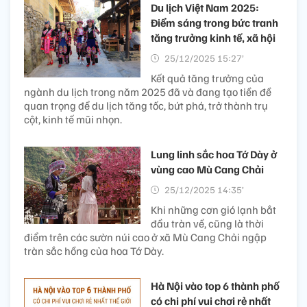
Du lịch Việt Nam 2025:
Điểm sáng trong bức tranh
tăng trưởng kinh tế, xã hội
25/12/2025 15:27’
Kết quả tăng trưởng của
ngành du lịch trong năm 2025 đã và đang tạo tiền đề
quan trọng để du lịch tăng tốc, bứt phá, trở thành trụ
cột, kinh tế mũi nhọn.
Lung linh sắc hoa Tớ Dày ở
vùng cao Mù Cang Chải
25/12/2025 14:35’
Khi những cơn gió lạnh bắt
đầu tràn về, cũng là thời
điểm trên các sườn núi cao ở xã Mù Cang Chải ngập
tràn sắc hồng của hoa Tớ Dày.
Hà Nội vào top 6 thành phố
có chi phí vui chơi rẻ nhất