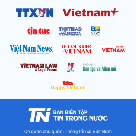
Cơ quan chủ quản: Thông tấn xã Việt Nam