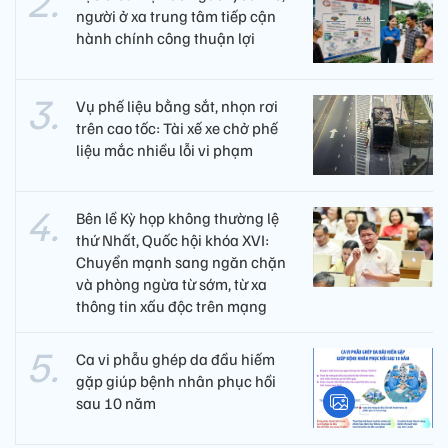
người ở xa trung tâm tiếp cận
hành chính công thuận lợi
Vụ phế liệu bằng sắt, nhọn rơi
trên cao tốc: Tài xế xe chở phế
liệu mắc nhiều lỗi vi phạm
Bên lề Kỳ họp không thường lệ
thứ Nhất, Quốc hội khóa XVI:
Chuyển mạnh sang ngăn chặn
và phòng ngừa từ sớm, từ xa
thông tin xấu độc trên mạng
Ca vi phẫu ghép da đầu hiếm
gặp giúp bệnh nhân phục hồi
sau 10 năm