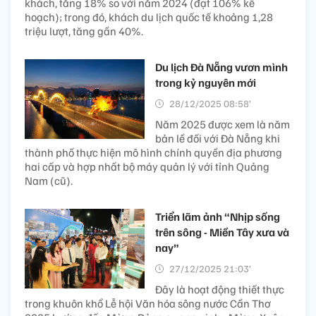
khách, tăng 18% so với năm 2024 (đạt 106% kế
hoạch); trong đó, khách du lịch quốc tế khoảng 1,28
triệu lượt, tăng gần 40%.
Du lịch Đà Nẵng vươn mình
trong kỷ nguyên mới
28/12/2025 08:58’
Năm 2025 được xem là năm
bản lề đối với Đà Nẵng khi
thành phố thực hiện mô hình chính quyền địa phương
hai cấp và hợp nhất bộ máy quản lý với tỉnh Quảng
Nam (cũ).
Triển lãm ảnh “Nhịp sống
trên sông - Miền Tây xưa và
nay”
27/12/2025 21:03’
Đây là hoạt động thiết thực
trong khuôn khổ Lễ hội Văn hóa sông nước Cần Thơ