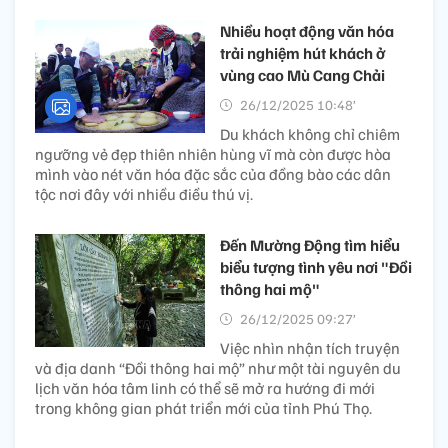
Nhiều hoạt động văn hóa
trải nghiệm hút khách ở
vùng cao Mù Cang Chải
26/12/2025 10:48’
Du khách không chỉ chiêm
ngưỡng vẻ đẹp thiên nhiên hùng vĩ mà còn được hòa
mình vào nét văn hóa đặc sắc của đồng bào các dân
tộc nơi đây với nhiều điều thú vị.
Đến Mường Động tìm hiểu
biểu tượng tình yêu nơi "Đồi
thông hai mộ"
26/12/2025 09:27’
Việc nhìn nhận tích truyện
và địa danh “Đồi thông hai mộ” như một tài nguyên du
lịch văn hóa tâm linh có thể sẽ mở ra hướng đi mới
trong không gian phát triển mới của tỉnh Phú Thọ.