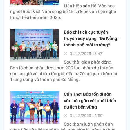
Liên hiệp các Hội Văn học
nghệ thuật Việt Nam công bố 15 sự kiện văn học nghệ
thuật tiêu biểu năm 2025.
Báo chí tích cực tuyên
truyền xây dựng "Đà Nẵng -
thành phố môi trường"
31/12/2025 18:47’
Sau thời gian phát động,
Ban tổ chức nhận được hơn 200 tác phẩm dự thi của
các tác giả và nhóm tác giả, đến từ 70 cơ quan báo chí
Trung ương và thành phố Đà Nẵng.
Cần Thơ: Bảo tồn di sản
văn hóa gắn với phát triển
du lịch bền vững
31/12/2025 15:50’
Các tham luận phản ánh
cách tiếp cận liên ngành, kết hợp giữa lý luận và thực