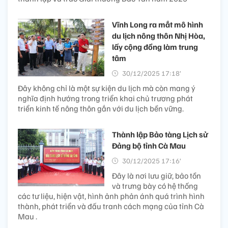
Vĩnh Long ra mắt mô hình
du lịch nông thôn Nhị Hòa,
lấy cộng đồng làm trung
tâm
30/12/2025 17:18’
Đây không chỉ là một sự kiện du lịch mà còn mang ý
nghĩa định hướng trong triển khai chủ trương phát
triển kinh tế nông thôn gắn với du lịch bền vững.
Thành lập Bảo tàng Lịch sử
Đảng bộ tỉnh Cà Mau
30/12/2025 17:16’
Đây là nơi lưu giữ, bảo tồn
và trưng bày có hệ thống
các tư liệu, hiện vật, hình ảnh phản ánh quá trình hình
thành, phát triển và đấu tranh cách mạng của tỉnh Cà
Mau .