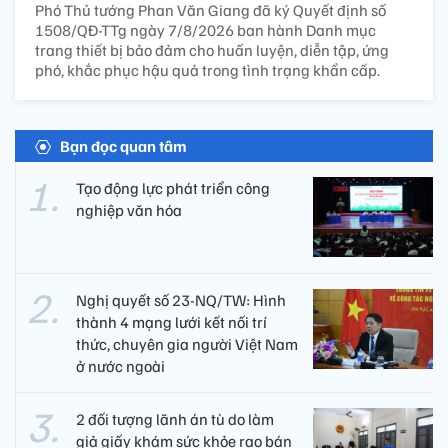
Phó Thủ tướng Phan Văn Giang đã ký Quyết định số
1508/QĐ-TTg ngày 7/8/2026 ban hành Danh mục
trang thiết bị bảo đảm cho huấn luyện, diễn tập, ứng
phó, khắc phục hậu quả trong tình trạng khẩn cấp.
Bạn đọc quan tâm
Tạo động lực phát triển công
nghiệp văn hóa
Nghị quyết số 23-NQ/TW: Hình
thành 4 mạng lưới kết nối trí
thức, chuyên gia người Việt Nam
ở nước ngoài
2 đối tượng lãnh án tù do làm
giả giấy khám sức khỏe rao bán