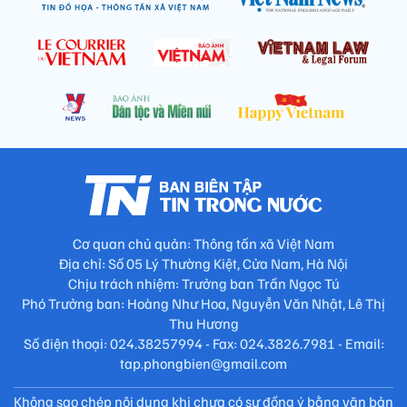
Cơ quan chủ quản: Thông tấn xã Việt Nam
Địa chỉ: Số 05 Lý Thường Kiệt, Cửa Nam, Hà Nội
Chịu trách nhiệm: Trưởng ban Trần Ngọc Tú
Phó Trưởng ban: Hoàng Như Hoa, Nguyễn Văn Nhật, Lê Thị
Thu Hương
Số điện thoại: 024.38257994 - Fax: 024.3826.7981 - Email:
tap.phongbien@gmail.com
Không sao chép nội dung khi chưa có sự đồng ý bằng văn bản