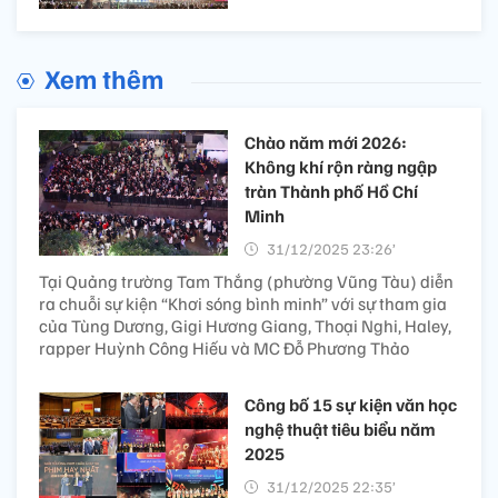
Xem thêm
Chào năm mới 2026:
Không khí rộn ràng ngập
tràn Thành phố Hồ Chí
Minh
31/12/2025 23:26’
Tại Quảng trường Tam Thắng (phường Vũng Tàu) diễn
ra chuỗi sự kiện “Khơi sóng bình minh” với sự tham gia
của Tùng Dương, Gigi Hương Giang, Thoại Nghi, Haley,
rapper Huỳnh Công Hiếu và MC Đỗ Phương Thảo
Công bố 15 sự kiện văn học
nghệ thuật tiêu biểu năm
2025
31/12/2025 22:35’