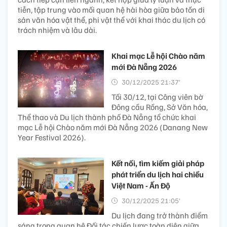
tiễn, tập trung vào mối quan hệ hài hòa giữa bảo tồn di
sản văn hóa vật thể, phi vật thể với khai thác du lịch có
trách nhiệm và lâu dài.
Khai mạc Lễ hội Chào năm
mới Đà Nẵng 2026
30/12/2025 21:37’
Tối 30/12, tại Công viên bờ
Đông cầu Rồng, Sở Văn hóa,
Thể thao và Du lịch thành phố Đà Nẵng tổ chức khai
mạc Lễ hội Chào năm mới Đà Nẵng 2026 (Danang New
Year Festival 2026).
Kết nối, tìm kiếm giải pháp
phát triển du lịch hai chiều
Việt Nam - Ấn Độ
30/12/2025 21:05’
Du lịch đang trở thành điểm
sáng trong quan hệ Đối tác chiến lược toàn diện giữa