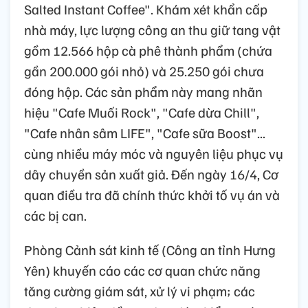
Salted Instant Coffee". Khám xét khẩn cấp
nhà máy, lực lượng công an thu giữ tang vật
gồm 12.566 hộp cà phê thành phẩm (chứa
gần 200.000 gói nhỏ) và 25.250 gói chưa
đóng hộp. Các sản phẩm này mang nhãn
hiệu "Cafe Muối Rock", "Cafe dừa Chill",
"Cafe nhân sâm LIFE", "Cafe sữa Boost"...
cùng nhiều máy móc và nguyên liệu phục vụ
dây chuyền sản xuất giả. Đến ngày 16/4, Cơ
quan điều tra đã chính thức khởi tố vụ án và
các bị can.
Phòng Cảnh sát kinh tế (Công an tỉnh Hưng
Yên) khuyến cáo các cơ quan chức năng
tăng cường giám sát, xử lý vi phạm; các