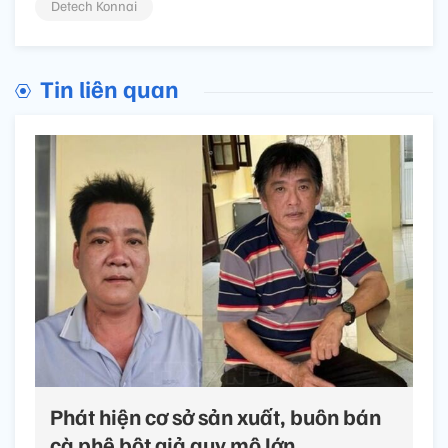
Detech Konnai
Tin liên quan
Phát hiện cơ sở sản xuất, buôn bán
cà phê bột giả quy mô lớn