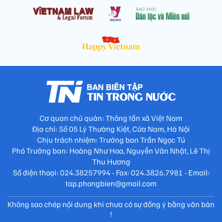
Cơ quan chủ quản: Thông tấn xã Việt Nam
Địa chỉ: Số 05 Lý Thường Kiệt, Cửa Nam, Hà Nội
Chịu trách nhiệm: Trưởng ban Trần Ngọc Tú
Phó Trưởng ban: Hoàng Như Hoa, Nguyễn Văn Nhật, Lê Thị
Thu Hương
Số điện thoại: 024.38257994 - Fax: 024.3826.7981 - Email:
tap.phongbien@gmail.com
Không sao chép nội dung khi chưa có sự đồng ý bằng văn bản
!