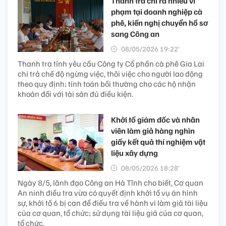
Thanh tra chỉ ra nhiều vi
phạm tại doanh nghiệp cà
phê, kiến nghị chuyển hồ sơ
sang Công an
08/05/2026 19:22’
Thanh tra tỉnh yêu cầu Công ty Cổ phần cà phê Gia Lai
chi trả chế độ ngừng việc, thôi việc cho người lao động
theo quy định; tính toán bồi thường cho các hộ nhận
khoán đối với tài sản đủ điều kiện.
Khởi tố giám đốc và nhân
viên làm giả hàng nghìn
giấy kết quả thí nghiệm vật
liệu xây dựng
08/05/2026 18:28’
Ngày 8/5, lãnh đạo Công an Hà Tĩnh cho biết, Cơ quan
An ninh điều tra vừa có quyết định khởi tố vụ án hình
sự, khởi tố 6 bị can để điều tra về hành vi làm giả tài liệu
của cơ quan, tổ chức; sử dụng tài liệu giả của cơ quan,
tổ chức.