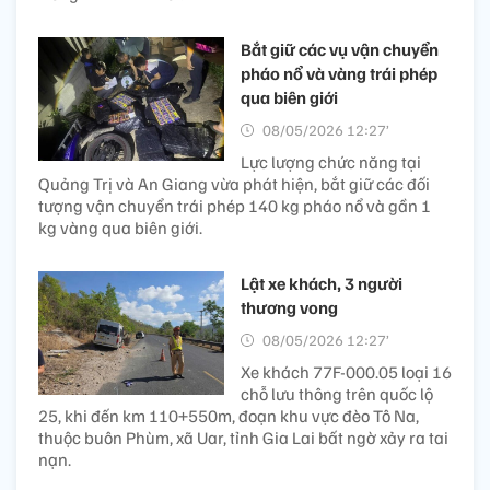
Bắt giữ các vụ vận chuyển
pháo nổ và vàng trái phép
qua biên giới
08/05/2026 12:27’
Lực lượng chức năng tại
Quảng Trị và An Giang vừa phát hiện, bắt giữ các đối
tượng vận chuyển trái phép 140 kg pháo nổ và gần 1
kg vàng qua biên giới.
Lật xe khách, 3 người
thương vong
08/05/2026 12:27’
Xe khách 77F-000.05 loại 16
chỗ lưu thông trên quốc lộ
25, khi đến km 110+550m, đoạn khu vực đèo Tô Na,
thuộc buôn Phùm, xã Uar, tỉnh Gia Lai bất ngờ xảy ra tai
nạn.