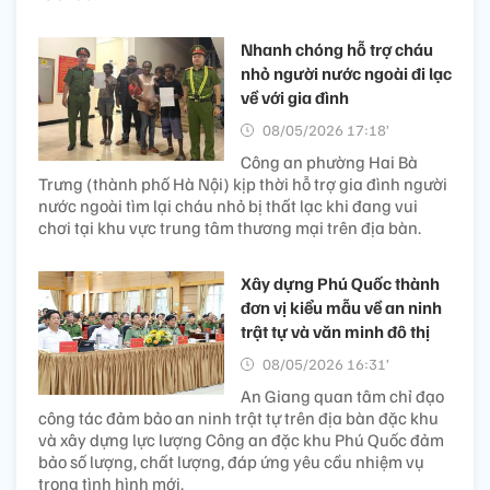
Nhanh chóng hỗ trợ cháu
nhỏ người nước ngoài đi lạc
về với gia đình
08/05/2026 17:18’
Công an phường Hai Bà
Trưng (thành phố Hà Nội) kịp thời hỗ trợ gia đình người
nước ngoài tìm lại cháu nhỏ bị thất lạc khi đang vui
chơi tại khu vực trung tâm thương mại trên địa bàn.
Xây dựng Phú Quốc thành
đơn vị kiểu mẫu về an ninh
trật tự và văn minh đô thị
08/05/2026 16:31’
An Giang quan tâm chỉ đạo
công tác đảm bảo an ninh trật tự trên địa bàn đặc khu
và xây dựng lực lượng Công an đặc khu Phú Quốc đảm
bảo số lượng, chất lượng, đáp ứng yêu cầu nhiệm vụ
trong tình hình mới.