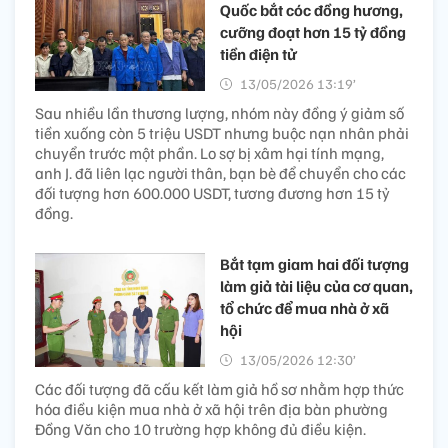
Quốc bắt cóc đồng hương,
cưỡng đoạt hơn 15 tỷ đồng
tiền điện tử
13/05/2026 13:19’
Sau nhiều lần thương lượng, nhóm này đồng ý giảm số
tiền xuống còn 5 triệu USDT nhưng buộc nạn nhân phải
chuyển trước một phần. Lo sợ bị xâm hại tính mạng,
anh J. đã liên lạc người thân, bạn bè để chuyển cho các
đối tượng hơn 600.000 USDT, tương đương hơn 15 tỷ
đồng.
Bắt tạm giam hai đối tượng
làm giả tài liệu của cơ quan,
tổ chức để mua nhà ở xã
hội
13/05/2026 12:30’
Các đối tượng đã cấu kết làm giả hồ sơ nhằm hợp thức
hóa điều kiện mua nhà ở xã hội trên địa bàn phường
Đồng Văn cho 10 trường hợp không đủ điều kiện.