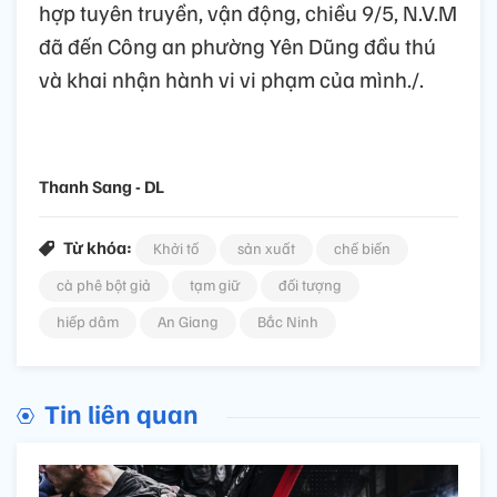
hợp tuyên truyền, vận động, chiều 9/5, N.V.M
đã đến Công an phường Yên Dũng đầu thú
và khai nhận hành vi vi phạm của mình./.
Thanh Sang - DL
Từ khóa:
Khởi tố
sản xuất
chế biến
cà phê bột giả
tạm giữ
đối tượng
hiếp dâm
An Giang
Bắc Ninh
Tin liên quan