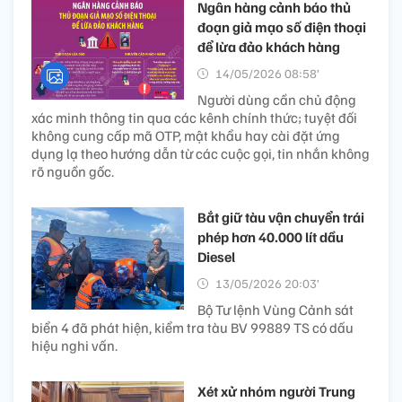
Ngân hàng cảnh báo thủ
đoạn giả mạo số điện thoại
để lừa đảo khách hàng
14/05/2026 08:58’
Người dùng cần chủ động
xác minh thông tin qua các kênh chính thức; tuyệt đối
không cung cấp mã OTP, mật khẩu hay cài đặt ứng
dụng lạ theo hướng dẫn từ các cuộc gọi, tin nhắn không
rõ nguồn gốc.
Bắt giữ tàu vận chuyển trái
phép hơn 40.000 lít dầu
Diesel
13/05/2026 20:03’
Bộ Tư lệnh Vùng Cảnh sát
biển 4 đã phát hiện, kiểm tra tàu BV 99889 TS có dấu
hiệu nghi vấn.
Xét xử nhóm người Trung