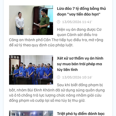
Lừa đảo 7 tỷ đồng bằng thủ
đoạn "vay tiền đáo hạn"
13/05/2026 11:41’
Hiện vụ án đang được Cơ
quan Cảnh sát điều tra
Công an thành phố Cần Thơ tiếp tục điều tra, mở rộng
để xử lý theo quy định của pháp luật.
Xét xử sơ thẩm vụ án hình
sự mua bán trái phép ma
túy liên tỉnh
13/05/2026 10:16’
Sau khi biết đồng phạm bị
bắt, nhóm Bùi Đình Khánh đã sử dụng súng quân dụng
và ô tô chống trả lực lượng chức năng nhằm giải cứu
đồng phạm và cướp lại số ma túy bị thu giữ.
Triệt phá tụ điểm đánh bạc