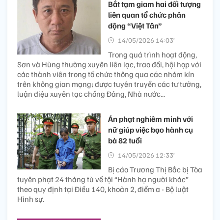
Bắt tạm giam hai đối tượng
liên quan tổ chức phản
động “Việt Tân”
14/05/2026 14:03’
Trong quá trình hoạt động,
Sơn và Hùng thường xuyên liên lạc, trao đổi, hội họp với
các thành viên trong tổ chức thông qua các nhóm kín
trên không gian mạng; được tuyên truyền các tư tưởng,
luận điệu xuyên tạc chống Đảng, Nhà nước...
Án phạt nghiêm minh với
nữ giúp việc bạo hành cụ
bà 82 tuổi
14/05/2026 12:33’
Bị cáo Trương Thị Bắc bị Tòa
tuyên phạt 24 tháng tù về tội “Hành hạ người khác”
theo quy định tại Điều 140, khoản 2, điểm a - Bộ luật
Hình sự.