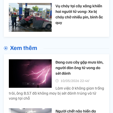
Vụ cháy tại cây xăng khiến
hai người tử vong: Xe bị
cháy chở nhiều pin, bình ắc
quy
Xem thêm
Đang cưa cây gặp mưa lớn,
người đàn ông tử vong do
sét đánh
10/05/2026 22:46’
Làm việc ở không gian trống
trải, ông B.S.T đã không may bị sét đánh trúng và tử
vong tại chỗ
Người chết não hiến đa