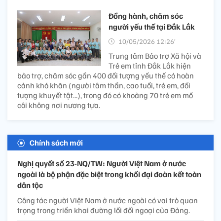
Đồng hành, chăm sóc
người yếu thế tại Đắk Lắk
10/05/2026 12:26’
Trung tâm Bảo trợ Xã hội và
Trẻ em tỉnh Đắk Lắk hiện
bảo trợ, chăm sóc gần 400 đối tượng yếu thế có hoàn
cảnh khó khăn (người tâm thần, cao tuổi, trẻ em, đối
tượng khuyết tật...), trong đó có khoảng 70 trẻ em mồ
côi không nơi nương tựa.
Chính sách mới
Nghị quyết số 23-NQ/TW: Người Việt Nam ở nước
ngoài là bộ phận đặc biệt trong khối đại đoàn kết toàn
dân tộc
Công tác người Việt Nam ở nước ngoài có vai trò quan
trọng trong triển khai đường lối đối ngoại của Đảng.