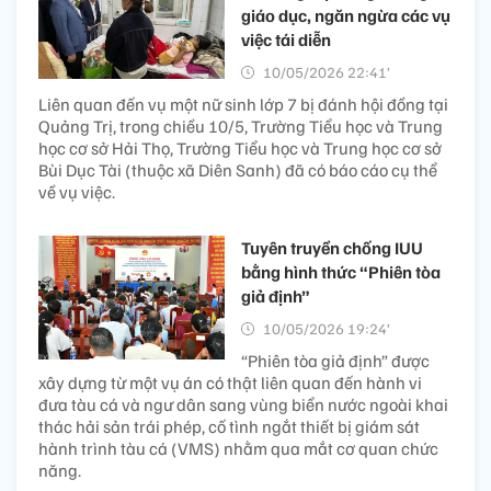
giáo dục, ngăn ngừa các vụ
việc tái diễn
10/05/2026 22:41’
Liên quan đến vụ một nữ sinh lớp 7 bị đánh hội đồng tại
Quảng Trị, trong chiều 10/5, Trường Tiểu học và Trung
học cơ sở Hải Thọ, Trường Tiểu học và Trung học cơ sở
Bùi Dục Tài (thuộc xã Diên Sanh) đã có báo cáo cụ thể
về vụ việc.
Tuyên truyền chống IUU
bằng hình thức “Phiên tòa
giả định”
10/05/2026 19:24’
“Phiên tòa giả định” được
xây dựng từ một vụ án có thật liên quan đến hành vi
đưa tàu cá và ngư dân sang vùng biển nước ngoài khai
thác hải sản trái phép, cố tình ngắt thiết bị giám sát
hành trình tàu cá (VMS) nhằm qua mắt cơ quan chức
năng.