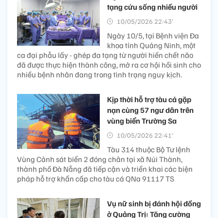
tạng cứu sống nhiều người
10/05/2026 22:43’
Ngày 10/5, tại Bệnh viện Đa
khoa tỉnh Quảng Ninh, một
ca đại phẫu lấy - ghép đa tạng từ người hiến chết não
đã được thực hiện thành công, mở ra cơ hội hồi sinh cho
nhiều bệnh nhân đang trong tình trạng nguy kịch.
Kịp thời hỗ trợ tàu cá gặp
nạn cùng 57 ngư dân trên
vùng biển Trường Sa
10/05/2026 22:41’
Tàu 314 thuộc Bộ Tư lệnh
Vùng Cảnh sát biển 2 đóng chân tại xã Núi Thành,
thành phố Đà Nẵng đã tiếp cận và triển khai các biện
pháp hỗ trợ khẩn cấp cho tàu cá QNa 91117 TS
Vụ nữ sinh bị đánh hội đồng
ở Quảng Trị: Tăng cường