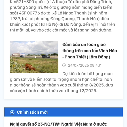
Km571+800 quốc lộ 1A thuộc Tổ dân phố Đông Trinh,
phường Sông Trí. Xe ô tô giường nằm mang biển kiểm
soát 43F 00776 do tài xế Lê Ngọc Thành (sinh năm
1989, trú tại phường Đông Quang, Thanh Hóa) điều
khiển xuất phát từ Hà Nội đi Đà Nẵng, đến vị trí nói trên
thì mất lái, va vào các cột mốc và lật sang bên đường.
Đảm bảo an toàn giao
thông trên cao tốc Vĩnh Hảo
- Phan Thiết (Lâm Đồng)
24/07/2025 08:43’
Dự kiến toàn bộ hạng mục
giám sát và kiểm soát tải trọng nhằm hạn chế tai nạn
giao thông sẽ hoàn thành vào cuối tháng 8/2025, đưa
vào vận hành chính thức vào tháng 12/2025.
Chính sách mới
Nghị quyết số 23-NQ/TW: Người Việt Nam ở nước