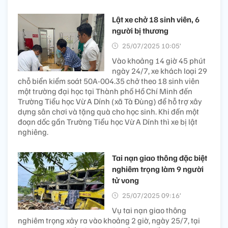
Lật xe chở 18 sinh viên, 6
người bị thương
25/07/2025 10:05’
Vào khoảng 14 giờ 45 phút
ngày 24/7, xe khách loại 29
chỗ biển kiểm soát 50A-004.35 chở theo 18 sinh viên
một trường đại học tại Thành phố Hồ Chí Minh đến
Trường Tiểu học Vừ A Dính (xã Tà Đùng) để hỗ trợ xây
dựng sân chơi và tặng quà cho học sinh. Khi đến một
đoạn dốc gần Trường Tiểu học Vừ A Dính thì xe bị lật
nghiêng.
Tai nạn giao thông đặc biệt
nghiêm trọng làm 9 người
tử vong
25/07/2025 09:16’
Vụ tai nạn giao thông
nghiêm trọng xảy ra vào khoảng 2 giờ, ngày 25/7, tại