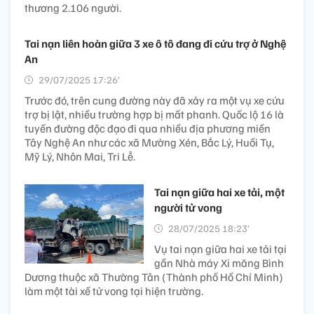
thương 2.106 người.
Tai nạn liên hoàn giữa 3 xe ô tô đang đi cứu trợ ở Nghệ
An
29/07/2025 17:26’
Trước đó, trên cung đường này đã xảy ra một vụ xe cứu
trợ bị lật, nhiều trường hợp bị mất phanh. Quốc lộ 16 là
tuyến đường độc đạo đi qua nhiều địa phương miền
Tây Nghệ An như các xã Mường Xén, Bắc Lý, Huồi Tụ,
Mỹ Lý, Nhôn Mai, Tri Lễ.
Tai nạn giữa hai xe tải, một
người tử vong
28/07/2025 18:23’
Vụ tai nạn giữa hai xe tải tại
gần Nhà máy Xi măng Bình
Dương thuộc xã Thường Tân (Thành phố Hồ Chí Minh)
làm một tài xế tử vong tại hiện trường.