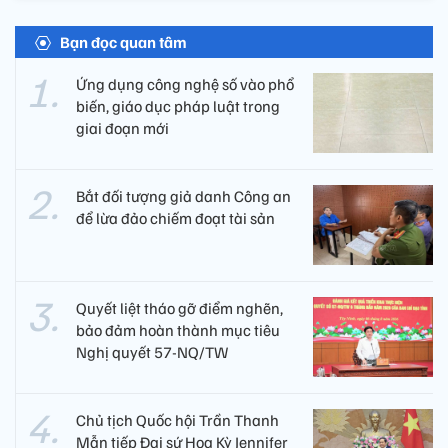
Bạn đọc quan tâm
Ứng dụng công nghệ số vào phổ
biến, giáo dục pháp luật trong
giai đoạn mới
Bắt đối tượng giả danh Công an
để lừa đảo chiếm đoạt tài sản
Quyết liệt tháo gỡ điểm nghẽn,
bảo đảm hoàn thành mục tiêu
Nghị quyết 57-NQ/TW
Chủ tịch Quốc hội Trần Thanh
Mẫn tiếp Đại sứ Hoa Kỳ Jennifer