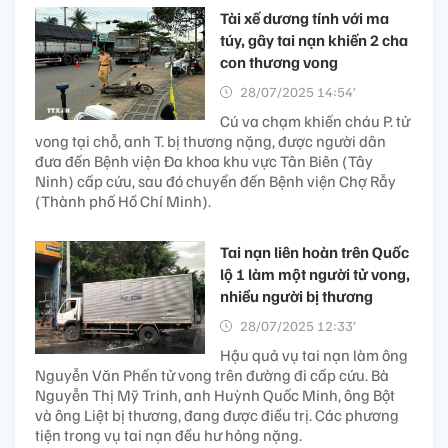
Tài xế dương tính với ma
túy, gây tai nạn khiến 2 cha
con thương vong
28/07/2025 14:54’
Cú va chạm khiến cháu P. tử
vong tại chỗ, anh T. bị thương nặng, được người dân
đưa đến Bệnh viện Đa khoa khu vực Tân Biên (Tây
Ninh) cấp cứu, sau đó chuyển đến Bệnh viện Chợ Rẫy
(Thành phố Hồ Chí Minh).
Tai nạn liên hoàn trên Quốc
lộ 1 làm một người tử vong,
nhiều người bị thương
28/07/2025 12:33’
Hậu quả vụ tai nạn làm ông
Nguyễn Văn Phến tử vong trên đường đi cấp cứu. Bà
Nguyễn Thị Mỹ Trinh, anh Huỳnh Quốc Minh, ông Bột
và ông Liệt bị thương, đang được điều trị. Các phương
tiện trong vụ tai nạn đều hư hỏng nặng.