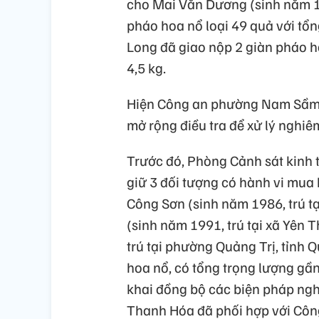
cho Mai Văn Dương (sinh năm 19
pháo hoa nổ loại 49 quả với tổ
Long đã giao nộp 2 giàn pháo h
4,5 kg.
Hiện Công an phường Nam Sầm Sơ
mở rộng điều tra để xử lý nghiê
Trước đó, Phòng Cảnh sát kinh 
giữ 3 đối tượng có hành vi mua 
Công Sơn (sinh năm 1986, trú t
(sinh năm 1991, trú tại xã Yên 
trú tại phường Quảng Trị, tỉnh 
hoa nổ, có tổng trọng lượng gần
khai đồng bộ các biện pháp nghi
Thanh Hóa đã phối hợp với Côn