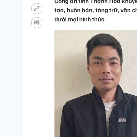
Công an tỉnh Thanh Hóa khuyế
tạo, buôn bán, tàng trữ, vận 
dưới mọi hình thức.