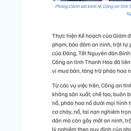
Phòng Cảnh sát kinh tế, Công an tỉnh 
kg
Thực hiện Kế hoạch của Giám đố
phạm, bảo đảm an ninh, trật tự 
của Đảng, Tết Nguyên đán Bính 
Công an tỉnh Thanh Hóa đã liên 
vi mua bán, tàng trữ pháo hoa n
Từ các vụ việc trên, Công an t
không sản xuất, chế tạo, buôn b
nổ, pháo hoa nổ dưới mọi hình 
cơ cháy, nổ, tai nạn nghiêm trọ
dân mà còn gây mất an ninh, trật
lý nghiêm theo quy định của phá