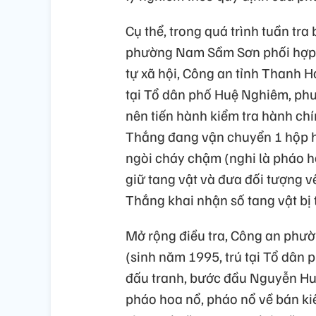
Cụ thể, trong quá trình tuần tra
phường Nam Sầm Sơn phối hợp v
tự xã hội, Công an tỉnh Thanh H
tại Tổ dân phố Huệ Nghiêm, ph
nên tiến hành kiểm tra hành chí
Thắng đang vận chuyển 1 hộp h
ngòi cháy chậm (nghi là pháo ho
giữ tang vật và đưa đối tượng về
Thắng khai nhận số tang vật bị 
Mở rộng điều tra, Công an phư
(sinh năm 1995, trú tại Tổ dân
đấu tranh, bước đầu Nguyễn Hu
pháo hoa nổ, pháo nổ về bán ki