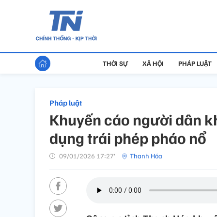
THỜI SỰ
XÃ HỘI
PHÁP LUẬT
Pháp luật
Khuyến cáo người dân kh
dụng trái phép pháo nổ
09/01/2026 17:27’
Thanh Hóa