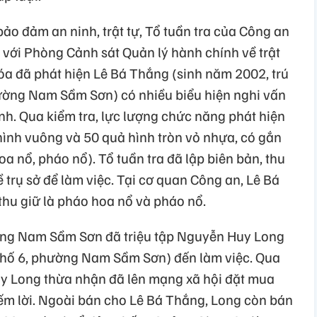
 bảo đảm an ninh, trật tự, Tổ tuần tra của Công an
ới Phòng Cảnh sát Quản lý hành chính về trật
óa đã phát hiện Lê Bá Thắng (sinh năm 2002, trú
ường Nam Sầm Sơn) có nhiều biểu hiện nghi vấn
nh. Qua kiểm tra, lực lượng chức năng phát hiện
ình vuông và 50 quả hình tròn vỏ nhựa, có gắn
a nổ, pháo nổ). Tổ tuần tra đã lập biên bản, thu
 trụ sở để làm việc. Tại cơ quan Công an, Lê Bá
thu giữ là pháo hoa nổ và pháo nổ.
ờng Nam Sầm Sơn đã triệu tập Nguyễn Huy Long
 phố 6, phường Nam Sầm Sơn) đến làm việc. Qua
y Long thừa nhận đã lên mạng xã hội đặt mua
ếm lời. Ngoài bán cho Lê Bá Thắng, Long còn bán