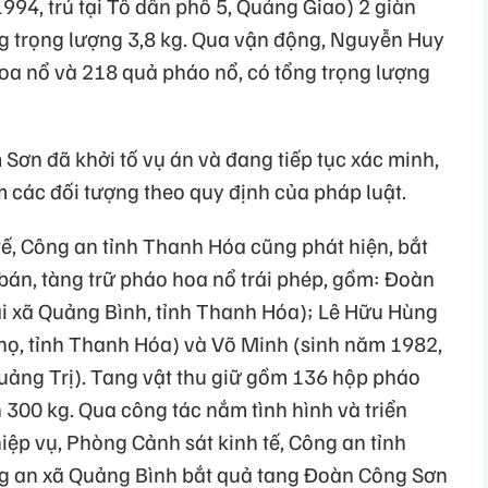
94, trú tại Tổ dân phố 5, Quảng Giao) 2 giàn
ng trọng lượng 3,8 kg. Qua vận động, Nguyễn Huy
oa nổ và 218 quả pháo nổ, có tổng trọng lượng
n đã khởi tố vụ án và đang tiếp tục xác minh,
m các đối tượng theo quy định của pháp luật.
tế, Công an tỉnh Thanh Hóa cũng phát hiện, bắt
bán, tàng trữ pháo hoa nổ trái phép, gồm: Đoàn
ại xã Quảng Bình, tỉnh Thanh Hóa); Lê Hữu Hùng
Thọ, tỉnh Thanh Hóa) và Võ Minh (sinh năm 1982,
Quảng Trị). Tang vật thu giữ gồm 136 hộp pháo
 300 kg. Qua công tác nắm tình hình và triển
ệp vụ, Phòng Cảnh sát kinh tế, Công an tỉnh
g an xã Quảng Bình bắt quả tang Đoàn Công Sơn