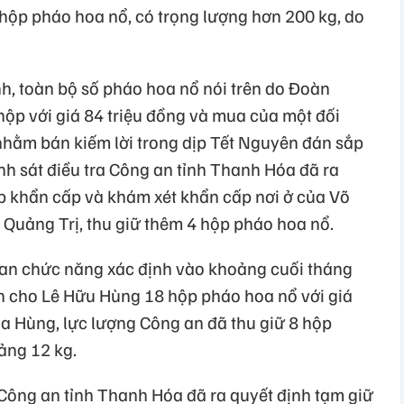
hộp pháo hoa nổ, có trọng lượng hơn 200 kg, do
nh, toàn bộ số pháo hoa nổ nói trên do Đoàn
p với giá 84 triệu đồng và mua của một đối
 nhằm bán kiếm lời trong dịp Tết Nguyên đán sắp
nh sát điều tra Công an tỉnh Thanh Hóa đã ra
p khẩn cấp và khám xét khẩn cấp nơi ở của Võ
 Quảng Trị, thu giữ thêm 4 hộp pháo hoa nổ.
quan chức năng xác định vào khoảng cuối tháng
 cho Lê Hữu Hùng 18 hộp pháo hoa nổ với giá
ủa Hùng, lực lượng Công an đã thu giữ 8 hộp
ảng 12 kg.
 Công an tỉnh Thanh Hóa đã ra quyết định tạm giữ