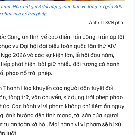
Thanh Hóa, bắt giữ 3 đối tượng mua bán và tàng trữ gần 300
 pháo hoa nổ trái phép.
Ảnh: TTXVN phát
c Công an tỉnh về cao điểm tấn công, trấn áp tội
phục vụ Đại hội đại biểu toàn quốc lần thứ XIV
Ngọ 2026 và các sự kiện lớn, lễ hội đầu năm,
tiếp phát hiện, bắt giữ nhiều đối tượng có hành
ổ, pháo nổ trái phép.
ỉnh Thanh Hóa khuyến cáo người dân tuyệt đối
án, tàng trữ, vận chuyển, sử dụng trái phép pháo
thức. Các hành vi vi phạm không chỉ tiềm ẩn nguy
ng, ảnh hưởng đến tính mạng, tài sản của người
 tự an toàn xã hội. Mọi hành vi vi phạm sẽ bị xử
p luật.