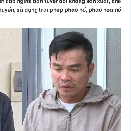
n cáo người dân tuyệt đối không sản xuất, chế
chuyển, sử dụng trái phép pháo nổ, pháo hoa nổ