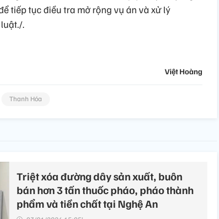
để tiếp tục điều tra mở rộng vụ án và xử lý
uật./.
Việt Hoàng
Thanh Hóa
Triệt xóa đường dây sản xuất, buôn
bán hơn 3 tấn thuốc pháo, pháo thành
phẩm và tiền chất tại Nghệ An