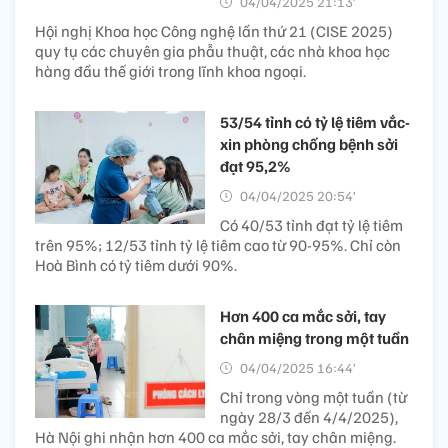
04/04/2025 21:13’
Hội nghị Khoa học Công nghệ lần thứ 21 (CISE 2025)
quy tụ các chuyên gia phẫu thuật, các nhà khoa học
hàng đầu thế giới trong lĩnh khoa ngoại.
53/54 tỉnh có tỷ lệ tiêm vắc-
xin phòng chống bệnh sởi
đạt 95,2%
04/04/2025 20:54’
Có 40/53 tỉnh đạt tỷ lệ tiêm
trên 95%; 12/53 tỉnh tỷ lệ tiêm cao từ 90-95%. Chỉ còn
Hoà Bình có tỷ tiêm dưới 90%.
Hơn 400 ca mắc sởi, tay
chân miệng trong một tuần
04/04/2025 16:44’
Chỉ trong vòng một tuần (từ
ngày 28/3 đến 4/4/2025),
Hà Nội ghi nhận hơn 400 ca mắc sởi, tay chân miệng.