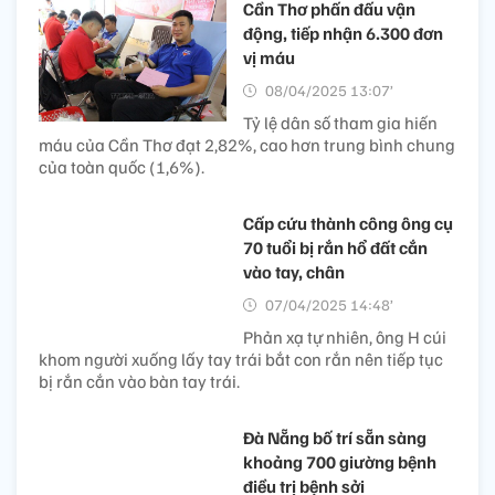
Cần Thơ phấn đấu vận
động, tiếp nhận 6.300 đơn
vị máu
08/04/2025 13:07’
Tỷ lệ dân số tham gia hiến
máu của Cần Thơ đạt 2,82%, cao hơn trung bình chung
của toàn quốc (1,6%).
Cấp cứu thành công ông cụ
70 tuổi bị rắn hổ đất cắn
vào tay, chân
07/04/2025 14:48’
Phản xạ tự nhiên, ông H cúi
khom người xuống lấy tay trái bắt con rắn nên tiếp tục
bị rắn cắn vào bàn tay trái.
Đà Nẵng bố trí sẵn sàng
khoảng 700 giường bệnh
điều trị bệnh sởi