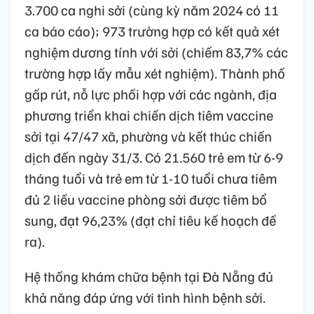
3.700 ca nghi sởi (cùng kỳ năm 2024 có 11
ca báo cáo); 973 trường hợp có kết quả xét
nghiệm dương tính với sởi (chiếm 83,7% các
trường hợp lấy mẫu xét nghiệm). Thành phố
gấp rút, nỗ lực phối hợp với các ngành, địa
phương triển khai chiến dịch tiêm vaccine
sởi tại 47/47 xã, phường và kết thúc chiến
dịch đến ngày 31/3. Có 21.560 trẻ em từ 6-9
tháng tuổi và trẻ em từ 1-10 tuổi chưa tiêm
đủ 2 liều vaccine phòng sởi được tiêm bổ
sung, đạt 96,23% (đạt chỉ tiêu kế hoạch đề
ra).
Hệ thống khám chữa bệnh tại Đà Nẵng đủ
khả năng đáp ứng với tình hình bệnh sởi.