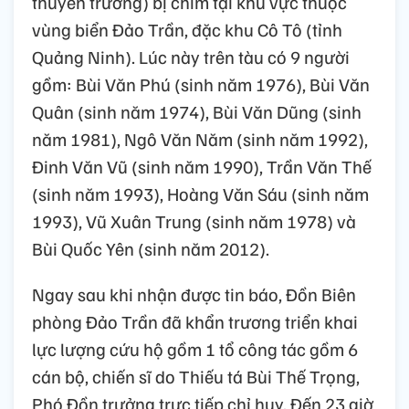
thuyền trưởng) bị chìm tại khu vực thuộc
vùng biển Đảo Trần, đặc khu Cô Tô (tỉnh
Quảng Ninh). Lúc này trên tàu có 9 người
gồm: Bùi Văn Phú (sinh năm 1976), Bùi Văn
Quân (sinh năm 1974), Bùi Văn Dũng (sinh
năm 1981), Ngô Văn Năm (sinh năm 1992),
Đinh Văn Vũ (sinh năm 1990), Trần Văn Thế
(sinh năm 1993), Hoàng Văn Sáu (sinh năm
1993), Vũ Xuân Trung (sinh năm 1978) và
Bùi Quốc Yên (sinh năm 2012).
Ngay sau khi nhận được tin báo, Đồn Biên
phòng Đảo Trần đã khẩn trương triển khai
lực lượng cứu hộ gồm 1 tổ công tác gồm 6
cán bộ, chiến sĩ do Thiếu tá Bùi Thế Trọng,
Phó Đồn trưởng trực tiếp chỉ huy. Đến 23 giờ