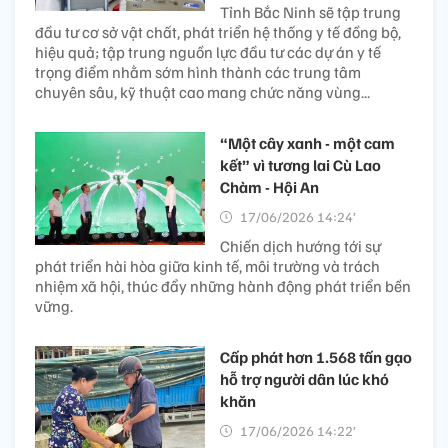
Tỉnh Bắc Ninh sẽ tập trung
đầu tư cơ sở vật chất, phát triển hệ thống y tế đồng bộ,
hiệu quả; tập trung nguồn lực đầu tư các dự án y tế
trọng điểm nhằm sớm hình thành các trung tâm
chuyên sâu, kỹ thuật cao mang chức năng vùng...
“Một cây xanh - một cam
kết” vì tương lai Cù Lao
Chàm - Hội An
17/06/2026 14:24’
Chiến dịch hướng tới sự
phát triển hài hòa giữa kinh tế, môi trường và trách
nhiệm xã hội, thúc đẩy những hành động phát triển bền
vững.
Cấp phát hơn 1.568 tấn gạo
hỗ trợ người dân lúc khó
khăn
17/06/2026 14:22’