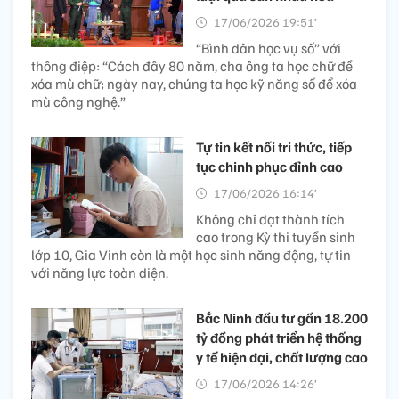
17/06/2026 19:51’
“Bình dân học vụ số” với
thông điệp: “Cách đây 80 năm, cha ông ta học chữ để
xóa mù chữ; ngày nay, chúng ta học kỹ năng số để xóa
mù công nghệ.”
Tự tin kết nối tri thức, tiếp
tục chinh phục đỉnh cao
17/06/2026 16:14’
Không chỉ đạt thành tích
cao trong Kỳ thi tuyển sinh
lớp 10, Gia Vinh còn là một học sinh năng động, tự tin
với năng lực toàn diện.
Bắc Ninh đầu tư gần 18.200
tỷ đồng phát triển hệ thống
y tế hiện đại, chất lượng cao
17/06/2026 14:26’