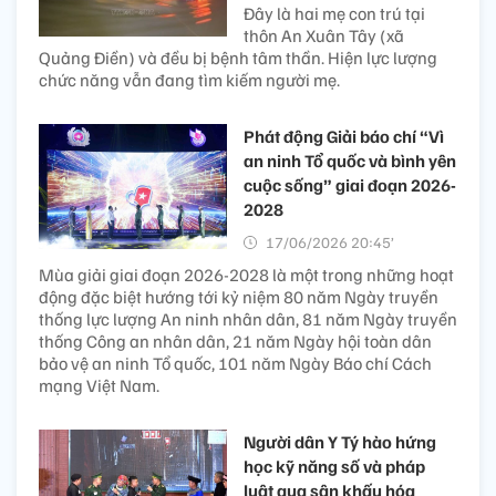
Đây là hai mẹ con trú tại
thôn An Xuân Tây (xã
Quảng Điền) và đều bị bệnh tâm thần. Hiện lực lượng
chức năng vẫn đang tìm kiếm người mẹ.
Phát động Giải báo chí “Vì
an ninh Tổ quốc và bình yên
cuộc sống” giai đoạn 2026-
2028
17/06/2026 20:45’
Mùa giải giai đoạn 2026-2028 là một trong những hoạt
động đặc biệt hướng tới kỷ niệm 80 năm Ngày truyền
thống lực lượng An ninh nhân dân, 81 năm Ngày truyền
thống Công an nhân dân, 21 năm Ngày hội toàn dân
bảo vệ an ninh Tổ quốc, 101 năm Ngày Báo chí Cách
mạng Việt Nam.
Người dân Y Tý hào hứng
học kỹ năng số và pháp
luật qua sân khấu hóa