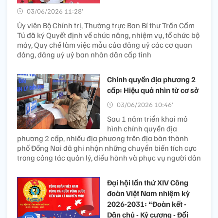
03/06/2026 11:28’
Ủy viên Bộ Chính trị, Thường trực Ban Bí thư Trần Cẩm
Tú đã ký Quyết định về chức năng, nhiệm vụ, tổ chức bộ
máy, Quy chế làm việc mẫu của đảng uỷ các cơ quan
đảng, đảng uỷ uỷ ban nhân dân cấp tỉnh
Chính quyền địa phương 2
cấp: Hiệu quả nhìn từ cơ sở
03/06/2026 10:46’
Sau 1 năm triển khai mô
hình chính quyền địa
phương 2 cấp, nhiều địa phương trên địa bàn thành
phố Đồng Nai đã ghi nhận những chuyển biến tích cực
trong công tác quản lý, điều hành và phục vụ người dân
Đại hội lần thứ XIV Công
đoàn Việt Nam nhiệm kỳ
2026-2031: “Đoàn kết -
Dân chủ - Kỷ cương - Đổi