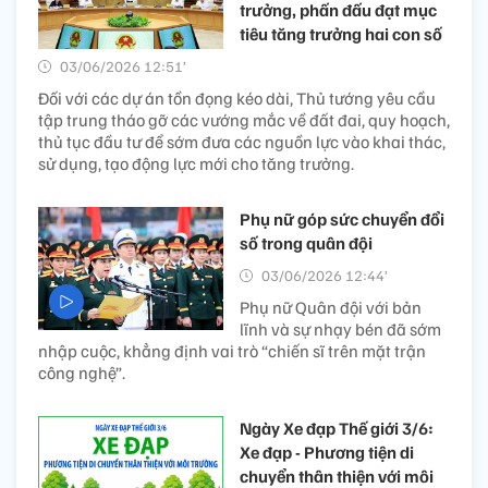
trưởng, phấn đấu đạt mục
tiêu tăng trưởng hai con số
03/06/2026 12:51’
Đối với các dự án tồn đọng kéo dài, Thủ tướng yêu cầu
tập trung tháo gỡ các vướng mắc về đất đai, quy hoạch,
thủ tục đầu tư để sớm đưa các nguồn lực vào khai thác,
sử dụng, tạo động lực mới cho tăng trưởng.
Phụ nữ góp sức chuyển đổi
số trong quân đội
03/06/2026 12:44’
Phụ nữ Quân đội với bản
lĩnh và sự nhạy bén đã sớm
nhập cuộc, khẳng định vai trò “chiến sĩ trên mặt trận
công nghệ”.
Ngày Xe đạp Thế giới 3/6:
Xe đạp - Phương tiện di
chuyển thân thiện với môi