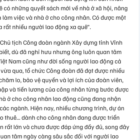
 sẽ có những quyết sách mới về nhà ở xã hội, nâng
ện làm việc và nhà ở cho công nhân. Có được một
 rất nhiều người lao động xa quê”.
Chủ tịch Công đoàn ngành Xây dựng tỉnh Vĩnh
 biết, dù đã nghỉ hưu nhưng ông luôn quan tâm
iệt Nam cũng như đời sống người lao động cả
 vừa qua, tổ chức Công đoàn đã đạt được nhiều
chăm lo, bảo vệ quyền và lợi ích của đoàn viên,
nhập và tiền lương của công nhân từng bước được
 nhà ở cho công nhân lao động cũng đang nhận
các ngành. Hiện nay, nhiều chương trình, dự án
cho thuê... dành cho công nhân đang được triển
ẫn rất lớn và chưa được đáp ứng đầy đủ, song đây
ự quan tâm ngày càng sâu sắc đối với người lao