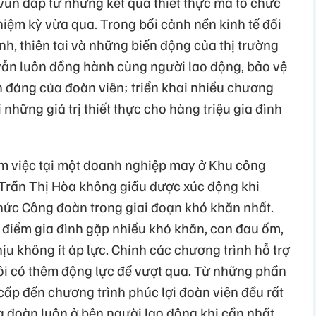
vun đắp từ những kết quả thiết thực mà tổ chức
iệm kỳ vừa qua. Trong bối cảnh nền kinh tế đối
nh, thiên tai và những biến động của thị trường
vẫn luôn đồng hành cùng người lao động, bảo vệ
h đáng của đoàn viên; triển khai nhiều chương
 những giá trị thiết thực cho hàng triệu gia đình
m việc tại một doanh nghiệp may ở Khu công
 Trần Thị Hòa không giấu được xúc động khi
hức Công đoàn trong giai đoạn khó khăn nhất.
i điểm gia đình gặp nhiều khó khăn, con đau ốm,
ịu không ít áp lực. Chính các chương trình hỗ trợ
ôi có thêm động lực để vượt qua. Từ những phần
cấp đến chương trình phúc lợi đoàn viên đều rất
g đoàn luôn ở bên người lao động khi cần nhất.