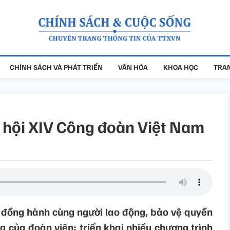
CHÍNH SÁCH VÀ PHÁT TRIỂN
VĂN HÓA
KHOA HỌC
TRAN
i hội XIV Công đoàn Việt Nam
đồng hành cùng người lao động, bảo vệ quyền
g của đoàn viên; triển khai nhiều chương trình