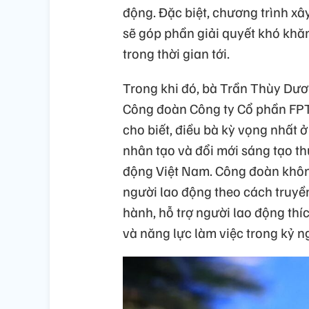
động. Đặc biệt, chương trình xâ
sẽ góp phần giải quyết khó khă
trong thời gian tới.
Trong khi đó, bà Trần Thùy Dươ
Công đoàn Công ty Cổ phần FP
cho biết, điều bà kỳ vọng nhất 
nhân tạo và đổi mới sáng tạo th
động Việt Nam. Công đoàn không
người lao động theo cách truyề
hành, hỗ trợ người lao động th
và năng lực làm việc trong kỷ n