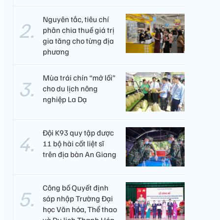
Nguyên tắc, tiêu chí
phân chia thuế giá trị
gia tăng cho từng địa
phương
Mùa trái chín “mở lối”
cho du lịch nông
nghiệp La Dạ
Đội K93 quy tập được
11 bộ hài cốt liệt sĩ
trên địa bàn An Giang
Công bố Quyết định
sáp nhập Trường Đại
học Văn hóa, Thể thao