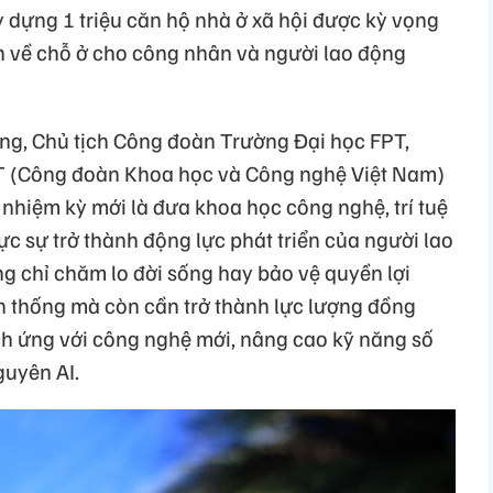
y dựng 1 triệu căn hộ nhà ở xã hội được kỳ vọng
n về chỗ ở cho công nhân và người lao động
ng, Chủ tịch Công đoàn Trường Đại học FPT,
T (Công đoàn Khoa học và Công nghệ Việt Nam)
ở nhiệm kỳ mới là đưa khoa học công nghệ, trí tuệ
ực sự trở thành động lực phát triển của người lao
 chỉ chăm lo đời sống hay bảo vệ quyền lợi
n thống mà còn cần trở thành lực lượng đồng
ích ứng với công nghệ mới, nâng cao kỹ năng số
guyên AI.