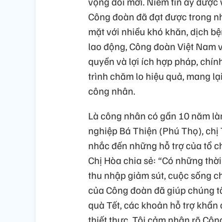
vọng đổi mới. Niềm tin ấy được 
Công đoàn đã đạt được trong nh
mặt với nhiều khó khăn, dịch bệ
lao động, Công đoàn Việt Nam 
quyền và lợi ích hợp pháp, chín
trình chăm lo hiệu quả, mang lại
công nhân.
Là công nhân có gần 10 năm là
nghiệp Bá Thiện (Phú Thọ), chị
nhắc đến những hỗ trợ của tổ c
Chị Hòa chia sẻ: “Có những thờ
thu nhập giảm sút, cuộc sống ch
của Công đoàn đã giúp chúng t
quà Tết, các khoản hỗ trợ khẩn 
thiết thực. Tôi cảm nhận rõ Côn