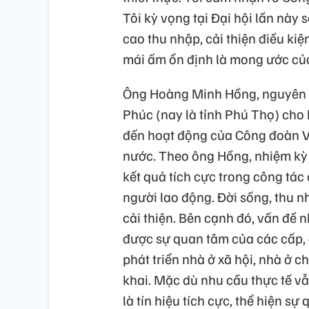
Tôi kỳ vọng tại Đại hội lần này
cao thu nhập, cải thiện điều ki
mái ấm ổn định là mong ước của
Ông Hoàng Minh Hồng, nguyên 
Phúc (nay là tỉnh Phú Thọ) cho
đến hoạt động của Công đoàn V
nước. Theo ông Hồng, nhiệm kỳ
kết quả tích cực trong công tác 
người lao động. Đời sống, thu 
cải thiện. Bên cạnh đó, vấn đề
được sự quan tâm của các cấp, 
phát triển nhà ở xã hội, nhà ở 
khai. Mặc dù nhu cầu thực tế v
là tín hiệu tích cực, thể hiện s