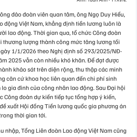
đông đảo đoàn viên quan tâm, ông Ngọ Duy Hiểu,
o động Việt Nam, khẳng định tiền lương luôn là
i lao động. Thời gian qua, tổ chức Công đoàn
 khi thương lượng thành công mức tăng lương tối
 ngày 1/1/2026 theo Nghị định số 293/2025/NĐ-
 năm 2025 vẫn còn nhiều khó khăn. Để đạt được
hành khảo sát trên diện rộng, thu thập các minh
g căn cứ khoa học liên quan đến chi phí sinh
o gia đình của công nhân lao động. Sau Đại hội
 Công đoàn dự kiến tiếp tục tổng hợp ý kiến,
, đề xuất Hội đồng Tiền lương quốc gia phương án
rong thời gian tới.
thu nhập, Tổng Liên đoàn Lao động Việt Nam cũng