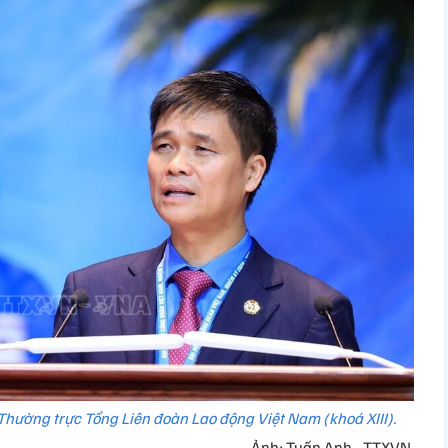
Thường trực Tổng Liên đoàn Lao động Việt Nam (khoá XIII).
Ảnh: Tuấn Anh - TTXVN.