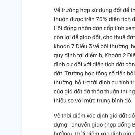
Về trường hợp sử dụng đất để t
thuận được trên 75% diện tích đ
Hội đồng nhân dân cấp tỉnh xem 
còn lại để giao đất, cho thuê đấ
khoản 7 Điều 3 về bồi thường, hỗ
quy định tại điểm b, Khoản 2 Điề
định cư đối với diện tích đất c
đất. Trường hợp tổng số tiền bồ
thường, hỗ trợ tái định cư tính 
của giá đất đã thỏa thuận thì n
thiếu so với mức trung bình đó.
Về thời điểm xác định giá đất đố
dựng - chuyển giao (hợp đồng BT
hướng: Thời điểm xác định giá đ