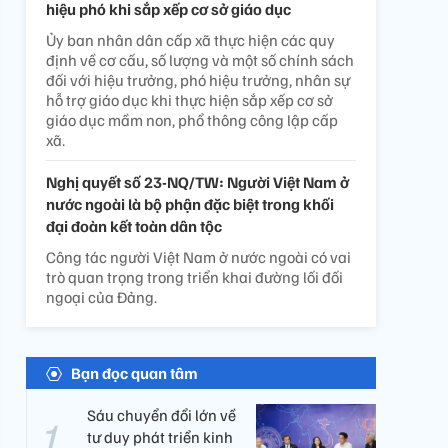
hiệu phó khi sắp xếp cơ sở giáo dục
Ủy ban nhân dân cấp xã thực hiện các quy
định về cơ cấu, số lượng và một số chính sách
đối với hiệu trưởng, phó hiệu trưởng, nhân sự
hỗ trợ giáo dục khi thực hiện sắp xếp cơ sở
giáo dục mầm non, phổ thông công lập cấp
xã.
Nghị quyết số 23-NQ/TW: Người Việt Nam ở
nước ngoài là bộ phận đặc biệt trong khối
đại đoàn kết toàn dân tộc
Công tác người Việt Nam ở nước ngoài có vai
trò quan trọng trong triển khai đường lối đối
ngoại của Đảng.
Bạn đọc quan tâm
Sáu chuyển đổi lớn về
tư duy phát triển kinh