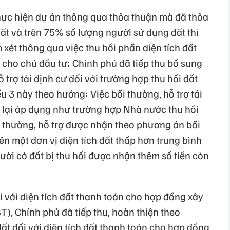
hực hiện dự án thông qua thỏa thuận mà đã thỏa
ất và trên 75% số lượng người sử dụng đất thì
xét thông qua việc thu hồi phần diện tích đất
t cho chủ đầu tư; Chính phủ đã tiếp thu bổ sung
 trợ tái định cư đối với trường hợp thu hồi đất
u 3 này theo hướng: Việc bồi thường, hỗ trợ tái
òn lại áp dụng như trường hợp Nhà nước thu hồi
i thường, hỗ trợ được nhận theo phương án bồi
trên một đơn vị diện tích đất thấp hơn trung bình
gười có đất bị thu hồi được nhận thêm số tiền còn
i với diện tích đất thanh toán cho hợp đồng xây
), Chính phủ đã tiếp thu, hoàn thiện theo
ất đối với diện tích đất thanh toán cho hợp đồng