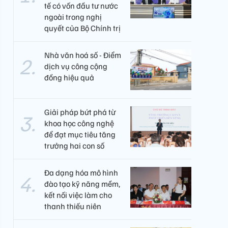
tế có vốn đầu tư nước
ngoài trong nghị
quyết của Bộ Chính trị
Nhà văn hoá số - Điểm
dịch vụ công cộng
đồng hiệu quả
Giải pháp bứt phá từ
khoa học công nghệ
để đạt mục tiêu tăng
trưởng hai con số
Đa dạng hóa mô hình
đào tạo kỹ năng mềm,
kết nối việc làm cho
thanh thiếu niên