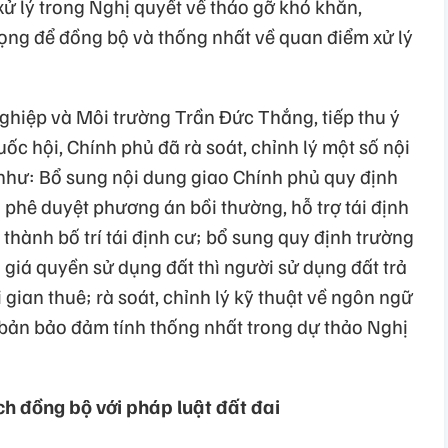
xử lý trong Nghị quyết về tháo gỡ khó khăn,
ng để đồng bộ và thống nhất về quan điểm xử lý
hiệp và Môi trường Trần Đức Thắng, tiếp thu ý
uốc hội, Chính phủ đã rà soát, chỉnh lý một số nội
như: Bổ sung nội dung giao Chính phủ quy định
hi phê duyệt phương án bồi thường, hỗ trợ tái định
 thành bố trí tái định cư; bổ sung quy định trường
giá quyền sử dụng đất thì người sử dụng đất trả
i gian thuê; rà soát, chỉnh lý kỹ thuật về ngôn ngữ
n bản bảo đảm tính thống nhất trong dự thảo Nghị
h đồng bộ với pháp luật đất đai