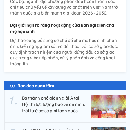
Các bộ, ngành, địa phương phấn đấu hoàn thành các
chỉ tiêu chủ yếu về xây dựng và phát triển Việt Nam trở
thành quốc gia biển mạnh giai đoạn 2026 - 2030.
Đặt giới hạn rõ ràng hoạt động của Ban đại diện cha
mẹ học sinh
Dự thảo cũng bổ sung cơ chế để cha mẹ học sinh phản
ánh, kiến nghị, giám sát và đối thoại với cơ sở giáo dục;
quy định trách nhiệm của người đứng đầu cơ sở giáo
dục trong việc tiếp nhận, xử lý phản ánh và công khai
thông tin.
Bạn đọc quan tâm
Ba thành phố giành giải A tại
Hội thi lực lượng bảo vệ an ninh,
trật tự ở cơ sở giỏi toàn quốc