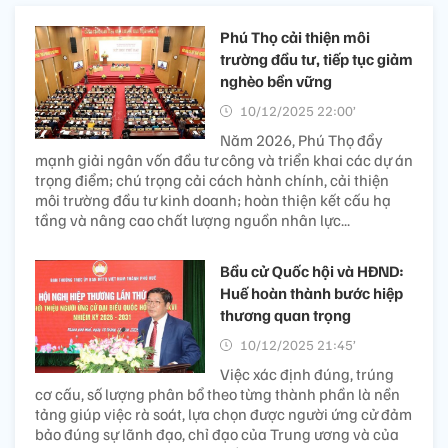
Phú Thọ cải thiện môi
trường đầu tư, tiếp tục giảm
nghèo bền vững
10/12/2025 22:00’
Năm 2026, Phú Thọ đẩy
mạnh giải ngân vốn đầu tư công và triển khai các dự án
trọng điểm; chú trọng cải cách hành chính, cải thiện
môi trường đầu tư kinh doanh; hoàn thiện kết cấu hạ
tầng và nâng cao chất lượng nguồn nhân lực...
Bầu cử Quốc hội và HĐND:
Huế hoàn thành bước hiệp
thương quan trọng
10/12/2025 21:45’
Việc xác định đúng, trúng
cơ cấu, số lượng phân bổ theo từng thành phần là nền
tảng giúp việc rà soát, lựa chọn được người ứng cử đảm
bảo đúng sự lãnh đạo, chỉ đạo của Trung ương và của