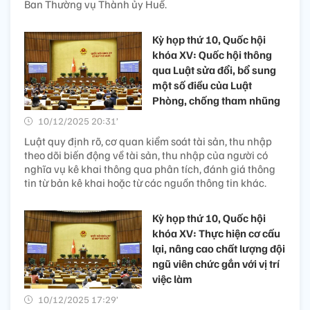
Ban Thường vụ Thành ủy Huế.
Kỳ họp thứ 10, Quốc hội
khóa XV: Quốc hội thông
qua Luật sửa đổi, bổ sung
một số điều của Luật
Phòng, chống tham nhũng
10/12/2025 20:31’
Luật quy định rõ, cơ quan kiểm soát tài sản, thu nhập
theo dõi biến động về tài sản, thu nhập của người có
nghĩa vụ kê khai thông qua phân tích, đánh giá thông
tin từ bản kê khai hoặc từ các nguồn thông tin khác.
Kỳ họp thứ 10, Quốc hội
khóa XV: Thực hiện cơ cấu
lại, nâng cao chất lượng đội
ngũ viên chức gắn với vị trí
việc làm
10/12/2025 17:29’