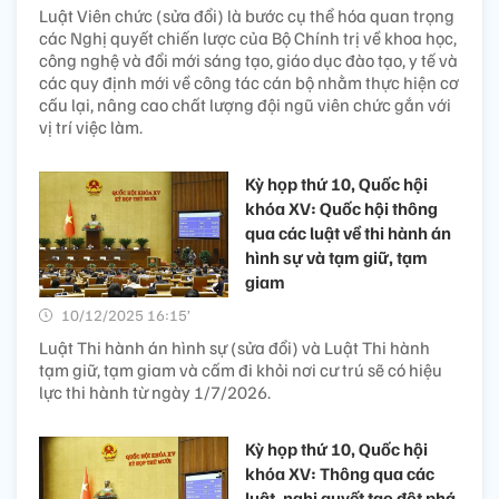
Luật Viên chức (sửa đổi) là bước cụ thể hóa quan trọng
các Nghị quyết chiến lược của Bộ Chính trị về khoa học,
công nghệ và đổi mới sáng tạo, giáo dục đào tạo, y tế và
các quy định mới về công tác cán bộ nhằm thực hiện cơ
cấu lại, nâng cao chất lượng đội ngũ viên chức gắn với
vị trí việc làm.
Kỳ họp thứ 10, Quốc hội
khóa XV: Quốc hội thông
qua các luật về thi hành án
hình sự và tạm giữ, tạm
giam
10/12/2025 16:15’
Luật Thi hành án hình sự (sửa đổi) và Luật Thi hành
tạm giữ, tạm giam và cấm đi khỏi nơi cư trú sẽ có hiệu
lực thi hành từ ngày 1/7/2026.
Kỳ họp thứ 10, Quốc hội
khóa XV: Thông qua các
luật, nghị quyết tạo đột phá