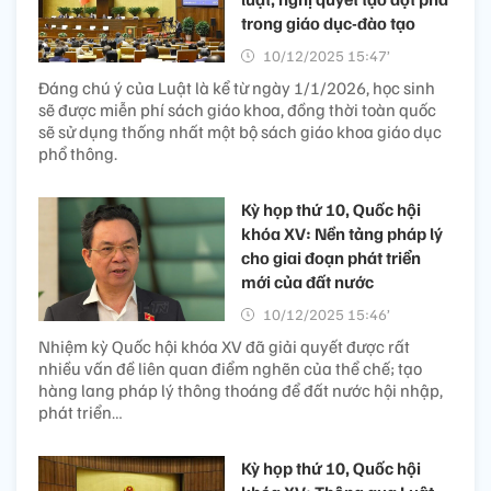
trong giáo dục-đào tạo
10/12/2025 15:47’
Đáng chú ý của Luật là kể từ ngày 1/1/2026, học sinh
sẽ được miễn phí sách giáo khoa, đồng thời toàn quốc
sẽ sử dụng thống nhất một bộ sách giáo khoa giáo dục
phổ thông.
Kỳ họp thứ 10, Quốc hội
khóa XV: Nền tảng pháp lý
cho giai đoạn phát triển
mới của đất nước
10/12/2025 15:46’
Nhiệm kỳ Quốc hội khóa XV đã giải quyết được rất
nhiều vấn đề liên quan điểm nghẽn của thể chế; tạo
hàng lang pháp lý thông thoáng để đất nước hội nhập,
phát triển…
Kỳ họp thứ 10, Quốc hội