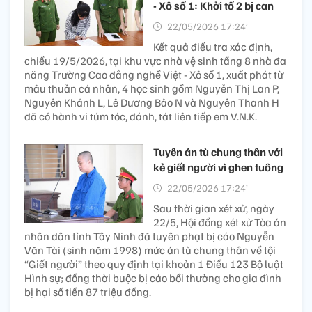
- Xô số 1: Khởi tố 2 bị can
22/05/2026 17:24’
Kết quả điều tra xác định,
chiều 19/5/2026, tại khu vực nhà vệ sinh tầng 8 nhà đa
năng Trường Cao đẳng nghề Việt - Xô số 1, xuất phát từ
mâu thuẫn cá nhân, 4 học sinh gồm Nguyễn Thị Lan P,
Nguyễn Khánh L, Lê Dương Bảo N và Nguyễn Thanh H
đã có hành vi túm tóc, đánh, tát liên tiếp em V.N.K.
Tuyên án tù chung thân với
kẻ giết người vì ghen tuông
22/05/2026 17:24’
Sau thời gian xét xử, ngày
22/5, Hội đồng xét xử Tòa án
nhân dân tỉnh Tây Ninh đã tuyên phạt bị cáo Nguyễn
Văn Tài (sinh năm 1998) mức án tù chung thân về tội
“Giết người” theo quy định tại khoản 1 Điều 123 Bộ luật
Hình sự; đồng thời buộc bị cáo bồi thường cho gia đình
bị hại số tiền 87 triệu đồng.