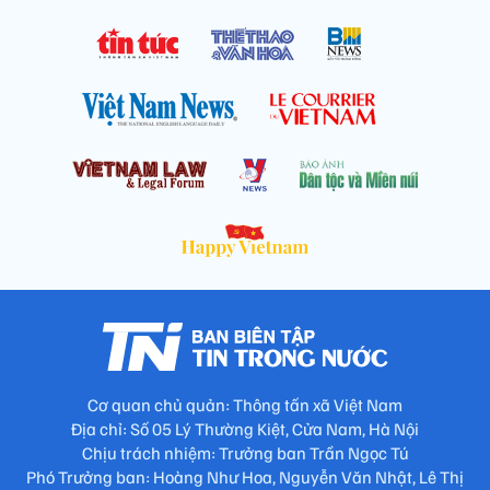
Cơ quan chủ quản: Thông tấn xã Việt Nam
Địa chỉ: Số 05 Lý Thường Kiệt, Cửa Nam, Hà Nội
Chịu trách nhiệm: Trưởng ban Trần Ngọc Tú
Phó Trưởng ban: Hoàng Như Hoa, Nguyễn Văn Nhật, Lê Thị