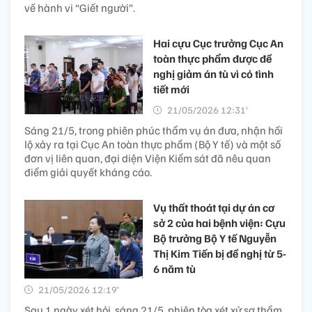
về hành vi “Giết người”.
Hai cựu Cục trưởng Cục An
toàn thực phẩm được đề
nghị giảm án tù vì có tình
tiết mới
21/05/2026 12:31’
Sáng 21/5, trong phiên phúc thẩm vụ án đưa, nhận hối
lộ xảy ra tại Cục An toàn thực phẩm (Bộ Y tế) và một số
đơn vị liên quan, đại diện Viện Kiểm sát đã nêu quan
điểm giải quyết kháng cáo.
Vụ thất thoát tại dự án cơ
sở 2 của hai bệnh viện: Cựu
Bộ trưởng Bộ Y tế Nguyễn
Thị Kim Tiến bị đề nghị từ 5-
6 năm tù
21/05/2026 12:19’
Sau 1 ngày xét hỏi, sáng 21/5, phiên tòa xét xử sơ thẩm