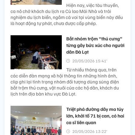
Hiện nay, việc tàu thuyền,
ca nô chở khách du lịch ra Cù lao Mái Nhà và trải
nghiệm du lịch biển, ngắm cá voi tại vùng biển này đều
là hoạt động tự phát, chưa được cấp phép.
Bắt nhóm trộm “thú cưng”
từng gây bức xúc cho người
dân Đà Lạt
20/05/2026 15:41’
Từ nhiều tháng qua, trên
các diễn đàn mạng xã hội thông tin những hình ảnh,
clip ghi lại tình trạng nhóm đối tượng dùng súng điện
bắt trộm thú cưng, vật nuôi của các hộ dân, khách du
lịch trên địa bàn khu vực Đà Lạt.
Triệt phá đường dây ma túy
lớn, khởi tố 71 bị can, có hai
ca sĩ liên quan
20/05/2026 13:22’