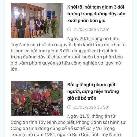
Khởi tố, bắt tạm giam 3 đối
tượng trong đường dây sản
xuất phân bón giả
21/05/2026 17:36’
Ngày 20/5, Công an tỉnh
Tây Ninh cho biết đã ra quyết định khởi tố vụ án, khởi tố
bị can và bắt tạm giam 3 đối tượng giữ vai trò chính
trong đường dây tổ chức sản xuất, buôn bán phân bón
giả, xâm phạm quyền sở hữu công nghiệp với quy mô
lớn.
Bắt giữ nghi phạm giết
người, dựng hiện trường
giả để bỏ trốn
21/05/2026 15:50’
Ngày 21/5, thông tin từ
Công an tỉnh Tây Ninh cho biết, Phòng Cảnh sát hình sự
Công an tỉnh đang củng cố hồ sơ để xử lý Vũ Trọng
Tuấn (sinh năm 1981, ngụ xã Bến Cầu, tỉnh Tây Ninh)