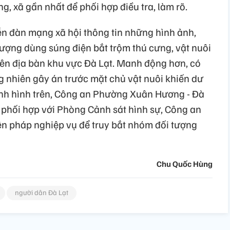
 xã gần nhất để phối hợp điều tra, làm rõ.
ễn đàn mạng xã hội thông tin những hình ảnh,
 tượng dùng súng điện bắt trộm thú cưng, vật nuôi
rên địa bàn khu vực Đà Lạt. Manh động hơn, có
g nhiên gây án trước mặt chủ vật nuôi khiến dư
tình hình trên, Công an Phường Xuân Hương - Đà
, phối hợp với Phòng Cảnh sát hình sự, Công an
iện pháp nghiệp vụ để truy bắt nhóm đối tượng
Chu Quốc Hùng
người dân Đà Lạt