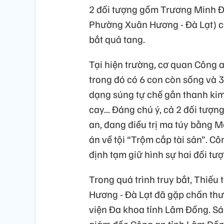
2 đối tượng gồm Trương Minh Đạ
Phường Xuân Hương - Đà Lạt) có
bắt quả tang.
Tại hiện trường, cơ quan Công an
trong đó có 6 con còn sống và 
dạng súng tự chế gắn thanh kim l
cay... Đáng chú ý, cả 2 đối tượ
an, đang điều trị ma túy bằng 
án về tội “Trộm cắp tài sản”. 
định tạm giữ hình sự hai đối tượ
Trong quá trình truy bắt, Thiế
Hương - Đà Lạt đã gặp chấn thư
viện Đa khoa tỉnh Lâm Đồng. S
giám đốc Công an tỉnh Lâm Đồn