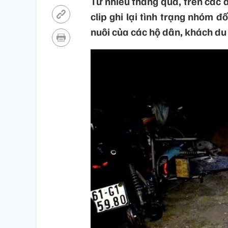
Từ nhiều tháng qua, trên các 
clip ghi lại tình trạng nhóm đ
nuôi của các hộ dân, khách du 