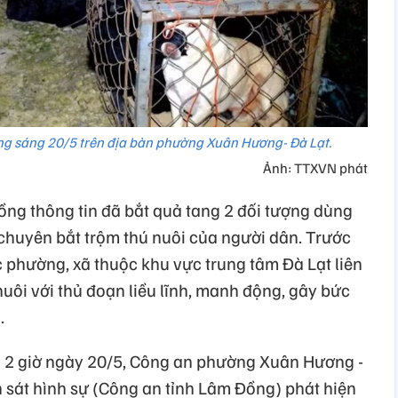
rạng sáng 20/5 trên địa bàn phường Xuân Hương- Đà Lạt.
Ảnh: TTXVN phát
ồng thông tin đã bắt quả tang 2 đối tượng dùng
 chuyên bắt trộm thú nuôi của người dân. Trước
c phường, xã thuộc khu vực trung tâm Đà Lạt liên
nuôi với thủ đoạn liều lĩnh, manh động, gây bức
.
g 2 giờ ngày 20/5, Công an phường Xuân Hương -
 sát hình sự (Công an tỉnh Lâm Đồng) phát hiện