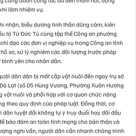
khi làm nhiệm vụ.
 nhận, biểu dương tinh thần dũng cảm, kiên
iếu tá Từ Đức Tú cùng tập thể Công an phường
chỉ đạo các đơn vị nghiệp vụ trong Công an tỉnh
ồ sơ, xử lý nghiêm các đối tượng trước pháp
ự bình yên cho nhân dân.
ời dân dân bị mất cắp vật nuôi đến ngay trụ sở
Đà Lạt (số 05 Hùng Vương, Phường Xuân Hương
ng vật nuôi và phối hợp với cơ quan chức năng
ng theo quy định của pháp luật. Đồng thời, cơ
dân tuyệt đối không tự ý truy đuổi hay đối đầu
n để bảo đảm an toàn tính mạng cho bản thân và
 tượng nghi vấn, người dân cần nhanh chóng trình