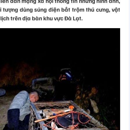
diễn đàn mạng xã hội thông tin những hình ảnh,
ối tượng dùng súng điện bắt trộm thú cưng, vật
lịch trên địa bàn khu vực Đà Lạt.