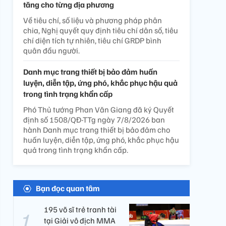
tăng cho từng địa phương
Về tiêu chí, số liệu và phương pháp phân
chia, Nghị quyết quy định tiêu chí dân số, tiêu
chí diện tích tự nhiên, tiêu chí GRDP bình
quân đầu người.
Danh mục trang thiết bị bảo đảm huấn
luyện, diễn tập, ứng phó, khắc phục hậu quả
trong tình trạng khẩn cấp
Phó Thủ tướng Phan Văn Giang đã ký Quyết
định số 1508/QĐ-TTg ngày 7/8/2026 ban
hành Danh mục trang thiết bị bảo đảm cho
huấn luyện, diễn tập, ứng phó, khắc phục hậu
quả trong tình trạng khẩn cấp.
Bạn đọc quan tâm
195 võ sĩ trẻ tranh tài
tại Giải vô địch MMA