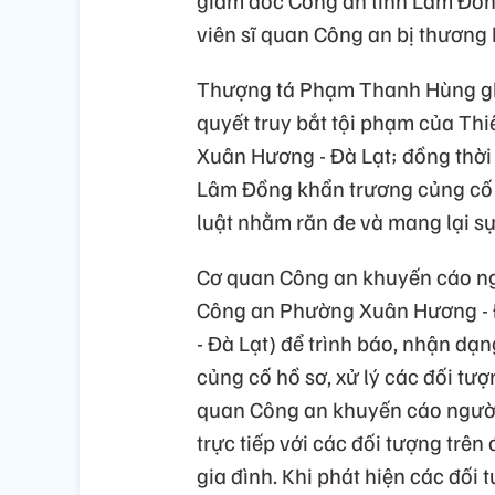
viên sĩ quan Công an bị thương 
Thượng tá Phạm Thanh Hùng ghi
quyết truy bắt tội phạm của Th
Xuân Hương - Đà Lạt; đồng thời 
Lâm Đồng khẩn trương củng cố h
luật nhằm răn đe và mang lại s
Cơ quan Công an khuyến cáo ngư
Công an Phường Xuân Hương - 
- Đà Lạt) để trình báo, nhận dạ
củng cố hồ sơ, xử lý các đối tượ
quan Công an khuyến cáo người 
trực tiếp với các đối tượng trê
gia đình. Khi phát hiện các đối