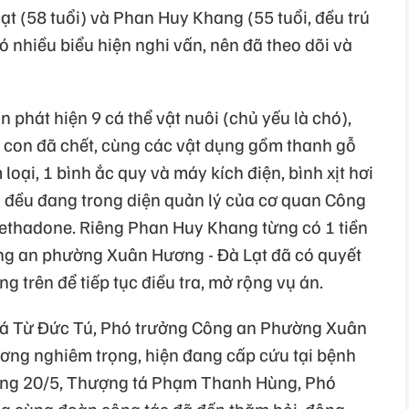
t (58 tuổi) và Phan Huy Khang (55 tuổi, đều trú
 nhiều biểu hiện nghi vấn, nên đã theo dõi và
 phát hiện 9 cá thể vật nuôi (chủ yếu là chó),
3 con đã chết, cùng các vật dụng gồm thanh gỗ
oại, 1 bình ắc quy và máy kích điện, bình xịt hơi
ng đều đang trong diện quản lý của cơ quan Công
Methadone. Riêng Phan Huy Khang từng có 1 tiền
Công an phường Xuân Hương - Đà Lạt đã có quyết
ng trên để tiếp tục điều tra, mở rộng vụ án.
u tá Từ Đức Tú, Phó trưởng Công an Phường Xuân
ơng nghiêm trọng, hiện đang cấp cứu tại bệnh
áng 20/5, Thượng tá Phạm Thanh Hùng, Phó
g cùng đoàn công tác đã đến thăm hỏi, động