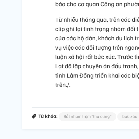
báo cho cơ quan Công an phường,
Từ nhiều tháng qua, trên các di
clip ghi lại tình trạng nhóm đối
của các hộ dân, khách du lịch t
vụ việc các đối tượng trên ngan
luận xã hội rất bức xúc. Trước 
Lạt đã lập chuyên án đấu tranh
tỉnh Lâm Đồng triển khai các b
trên./.
Từ khóa:
Bắt nhóm trộm “thú cưng”
bức xúc