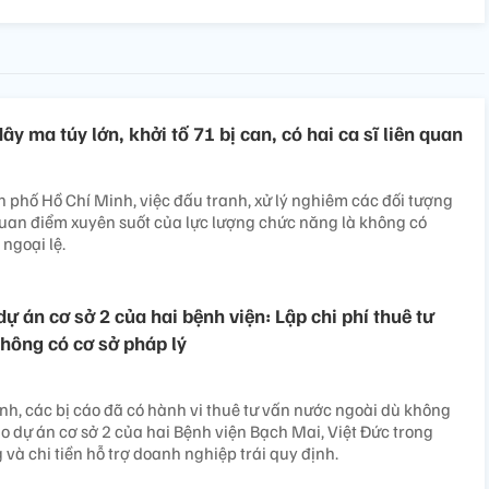
ây ma túy lớn, khởi tố 71 bị can, có hai ca sĩ liên quan
phố Hồ Chí Minh, việc đấu tranh, xử lý nghiêm các đối tượng
quan điểm xuyên suốt của lực lượng chức năng là không có
ngoại lệ.
 dự án cơ sở 2 của hai bệnh viện: Lập chi phí thuê tư
hông có cơ sở pháp lý
ịnh, các bị cáo đã có hành vi thuê tư vấn nước ngoài dù không
cho dự án cơ sở 2 của hai Bệnh viện Bạch Mai, Việt Đức trong
và chi tiền hỗ trợ doanh nghiệp trái quy định.