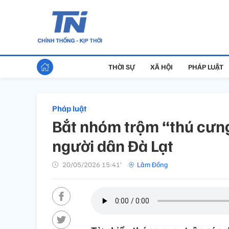
THỜI SỰ
XÃ HỘI
PHÁP LUẬT
Pháp luật
Bắt nhóm trộm “thú cưn
người dân Đà Lạt
20/05/2026 15:41’
Lâm Đồng