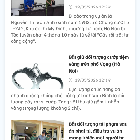
19/05/2026 12:29’
Bị cáo trong vụ án là
Nguyễn Thị Vân Anh (sinh năm 1982, trú Chung cư CT5
- ĐN 2, Khu đô thị Mỹ Đình, phường Từ Liêm, Hà Nội) bị
Tòa tuyên phạt 4 tháng 10 ngày tù về tội “Gây rối trật tự
công cộng”.
Bắt giữ đối tượng cướp tiệm
vàng trên phố Vọng (Hà
Nội)
19/05/2026 12:14’
Lực lượng chức năng đã
nhanh chóng khống chế, bắt giữ Trịnh Văn Bình là đối
tượng gây ra vụ cướp. Tang vật thu giữ gồm 1 nhẫn
vàng (trọng lượng khoảng 2 chỉ).
Bắt đối tượng tái phạm sau
án phạt tù, điều tra vụ án
mạng khiến một người tử