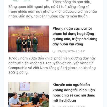
Theo thông tin ban đầu,
Bằng quen biết người phụ nữ 41 tuổi sống cùng xã
trong nhiều năm nay nhưng không được gia đình chấp
nhận. Gần đây, hai bên thường xảy ra mâu thuẫn.
Phòng ngừa các loại tội
phạm lợi dụng hoạt động
quảng cáo, triệt phá đường
dây buôn lậu vàng
19/05/2026 20:42’
Từ đầu năm 2026 đến khi bị phát hiện, đường dây này
đã thực hiện khoảng 10 chuyến vận chuyển vàng từ
Campuchia về Việt Nam, tổng giá trị giao dịch khoảng
300 tỷ đồng.
Khuyến cáo người dân
không đăng tải, bình luận
hoặc chia sẻ các nội dung
mê tín dị đoan