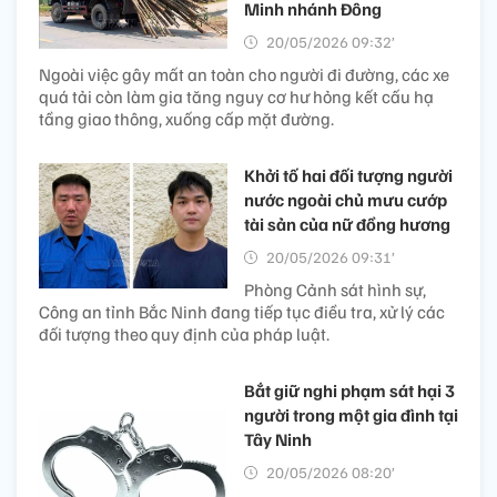
Minh nhánh Đông
20/05/2026 09:32’
Ngoài việc gây mất an toàn cho người đi đường, các xe
quá tải còn làm gia tăng nguy cơ hư hỏng kết cấu hạ
tầng giao thông, xuống cấp mặt đường.
Khởi tố hai đối tượng người
nước ngoài chủ mưu cướp
tài sản của nữ đồng hương
20/05/2026 09:31’
Phòng Cảnh sát hình sự,
Công an tỉnh Bắc Ninh đang tiếp tục điều tra, xử lý các
đối tượng theo quy định của pháp luật.
Bắt giữ nghi phạm sát hại 3
người trong một gia đình tại
Tây Ninh
20/05/2026 08:20’