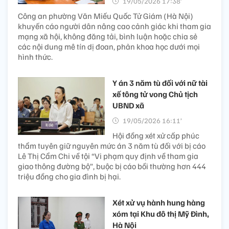
19/05/2026 17:38’
Công an phường Văn Miếu Quốc Tử Giám (Hà Nội)
khuyến cáo người dân nâng cao cảnh giác khi tham gia
mạng xã hội, không đăng tải, bình luận hoặc chia sẻ
các nội dung mê tín dị đoan, phản khoa học dưới mọi
hình thức.
Y án 3 năm tù đối với nữ tài
xế tông tử vong Chủ tịch
UBND xã
19/05/2026 16:11’
Hội đồng xét xử cấp phúc
thẩm tuyên giữ nguyên mức án 3 năm tù đối với bị cáo
Lê Thị Cẩm Chi về tội “Vi phạm quy định về tham gia
giao thông đường bộ”, buộc bị cáo bồi thường hơn 444
triệu đồng cho gia đình bị hại.
Xét xử vụ hành hung hàng
xóm tại Khu đô thị Mỹ Đình,
Hà Nội