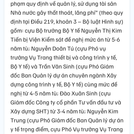
phạm quy định về quản lý, sử dụng tài sản
Nhà nước gây thất thoát, lãng phí” (theo quy
định tại Điều 219, khoản 3 – Bộ luật Hình sự)
gồm: cựu Bộ trưởng Bộ Y tế Nguyễn Thị Kim
Tiến bị Viện Kiểm sát đề nghị mức án từ 5-6
năm tù; Nguyễn Doãn Tú (cựu Phó vụ
trưởng Vụ Trang thiết bị và công trình y tế,
Bộ Y tế) và Trần Văn Sinh (cựu Phó Giám
đốc Ban Quản lý dự án chuyên ngành Xây
dựng công trình y tế, Bộ Y tế) cùng mức đề
nghị từ 4-5 năm tù; Đào Xuân Sinh (cựu
Giám đốc Công ty cổ phần Tư vấn đầu tư và
Xây dựng SHT) từ 3-4 năm tù; Nguyễn Kim
Trung (cựu Phó Giám đốc Ban Quản lý dự án
y tế trọng điểm, cựu Phó Vụ trưởng Vụ Trang