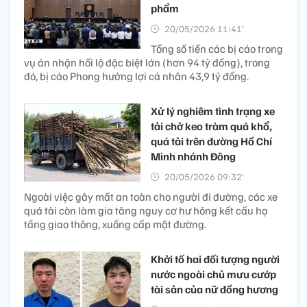
phẩm
20/05/2026 11:41’
Tổng số tiền các bị cáo trong
vụ án nhận hối lộ đặc biệt lớn (hơn 94 tỷ đồng), trong
đó, bị cáo Phong hưởng lợi cá nhân 43,9 tỷ đồng.
Xử lý nghiêm tình trạng xe
tải chở keo tràm quá khổ,
quá tải trên đường Hồ Chí
Minh nhánh Đông
20/05/2026 09:32’
Ngoài việc gây mất an toàn cho người đi đường, các xe
quá tải còn làm gia tăng nguy cơ hư hỏng kết cấu hạ
tầng giao thông, xuống cấp mặt đường.
Khởi tố hai đối tượng người
nước ngoài chủ mưu cướp
tài sản của nữ đồng hương