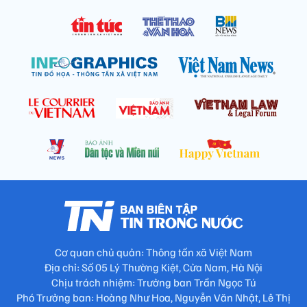
Cơ quan chủ quản: Thông tấn xã Việt Nam
Địa chỉ: Số 05 Lý Thường Kiệt, Cửa Nam, Hà Nội
Chịu trách nhiệm: Trưởng ban Trần Ngọc Tú
Phó Trưởng ban: Hoàng Như Hoa, Nguyễn Văn Nhật, Lê Thị