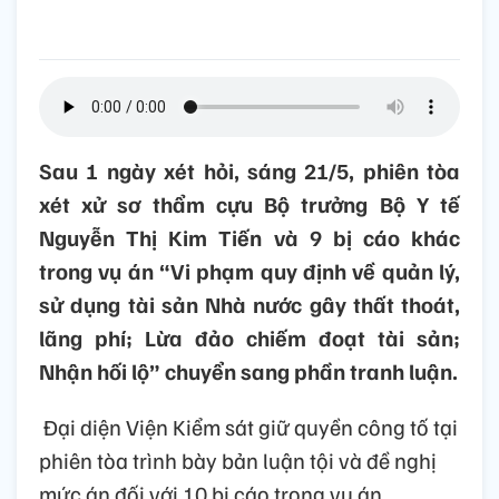
Sau 1 ngày xét hỏi, sáng 21/5, phiên tòa
xét xử sơ thẩm cựu Bộ trưởng Bộ Y tế
Nguyễn Thị Kim Tiến và 9 bị cáo khác
trong vụ án “Vi phạm quy định về quản lý,
sử dụng tài sản Nhà nước gây thất thoát,
lãng phí; Lừa đảo chiếm đoạt tài sản;
Nhận hối lộ” chuyển sang phần tranh luận.
Đại diện Viện Kiểm sát giữ quyền công tố tại
phiên tòa trình bày bản luận tội và đề nghị
mức án đối với 10 bị cáo trong vụ án.