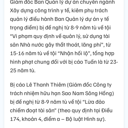
Giám đốc Ban Quản lý dự án chuyên ngành
Xây dựng công trình y tế, kiêm phụ trách
quản lý điều hành Ban Quản lý dự án y tế
trọng điểm) bị đề nghị từ 8-9 năm tù về tội
“Vi phạm quy định về quản lý, sử dụng tài
sản Nhà nước gây thất thoát, lãng phí”, từ
15-16 năm tù về tội “Nhận hối lộ”, tổng hợp
hình phạt chung đối với bị cáo Tuấn là từ 23-
25 năm tù.
Bị cáo Lê Thanh Thiêm (Giám đốc Công ty
trách nhiệm hữu hạn Sao Nam Sông Hồng)
bị đề nghị từ 8-9 năm tù về tội “Lừa đảo
chiếm đoạt tài sản” (theo quy định tại Điều
174, khoản 4, điểm a – Bộ luật Hình sự).