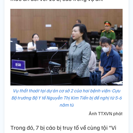
Vụ thất thoát tại dự án cơ sở 2 của hai bệnh viện: Cựu
Bộ trưởng Bộ Y tế Nguyễn Thị Kim Tiến bị đề nghị từ 5-6
năm tù
Ảnh TTXVN phát
Trong đó, 7 bị cáo bị truy tố về cùng tội “Vi