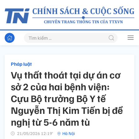
Pháp luật
Vụ thất thoát tại dự án cơ
sở 2 của hai bệnh viện:
Cựu Bộ trưởng Bộ Y tế
Nguyễn Thị Kim Tiến bị đề
nghị từ 5-6 năm tù
21/05/2026 12:19’
Hà Nội