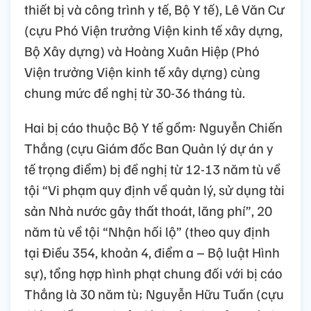
thiết bị và công trình y tế, Bộ Y tế), Lê Văn Cư
(cựu Phó Viện trưởng Viện kinh tế xây dựng,
Bộ Xây dựng) và Hoàng Xuân Hiệp (Phó
Viện trưởng Viện kinh tế xây dựng) cùng
chung mức đề nghị từ 30-36 tháng tù.
Hai bị cáo thuộc Bộ Y tế gồm: Nguyễn Chiến
Thắng (cựu Giám đốc Ban Quản lý dự án y
tế trọng điểm) bị đề nghị từ 12-13 năm tù về
tội “Vi phạm quy định về quản lý, sử dụng tài
sản Nhà nước gây thất thoát, lãng phí”, 20
năm tù về tội “Nhận hối lộ” (theo quy định
tại Điều 354, khoản 4, điểm a – Bộ luật Hình
sự), tổng hợp hình phạt chung đối với bị cáo
Thắng là 30 năm tù; Nguyễn Hữu Tuấn (cựu