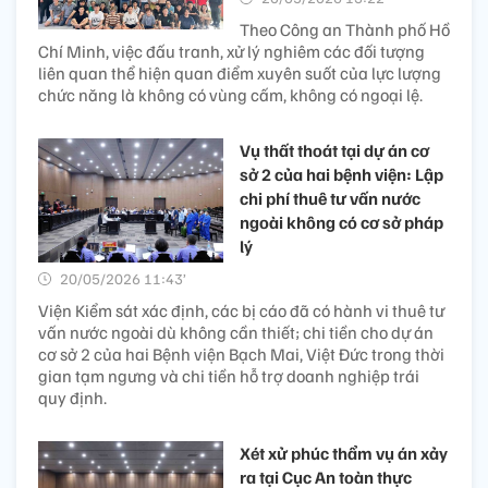
Theo Công an Thành phố Hồ
Chí Minh, việc đấu tranh, xử lý nghiêm các đối tượng
liên quan thể hiện quan điểm xuyên suốt của lực lượng
chức năng là không có vùng cấm, không có ngoại lệ.
Vụ thất thoát tại dự án cơ
sở 2 của hai bệnh viện: Lập
chi phí thuê tư vấn nước
ngoài không có cơ sở pháp
lý
20/05/2026 11:43’
Viện Kiểm sát xác định, các bị cáo đã có hành vi thuê tư
vấn nước ngoài dù không cần thiết; chi tiền cho dự án
cơ sở 2 của hai Bệnh viện Bạch Mai, Việt Đức trong thời
gian tạm ngưng và chi tiền hỗ trợ doanh nghiệp trái
quy định.
Xét xử phúc thẩm vụ án xảy
ra tại Cục An toàn thực