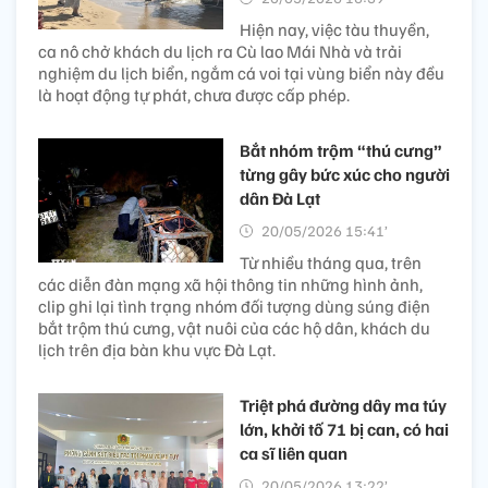
Hiện nay, việc tàu thuyền,
ca nô chở khách du lịch ra Cù lao Mái Nhà và trải
nghiệm du lịch biển, ngắm cá voi tại vùng biển này đều
là hoạt động tự phát, chưa được cấp phép.
Bắt nhóm trộm “thú cưng”
từng gây bức xúc cho người
dân Đà Lạt
20/05/2026 15:41’
Từ nhiều tháng qua, trên
các diễn đàn mạng xã hội thông tin những hình ảnh,
clip ghi lại tình trạng nhóm đối tượng dùng súng điện
bắt trộm thú cưng, vật nuôi của các hộ dân, khách du
lịch trên địa bàn khu vực Đà Lạt.
Triệt phá đường dây ma túy
lớn, khởi tố 71 bị can, có hai
ca sĩ liên quan
20/05/2026 13:22’