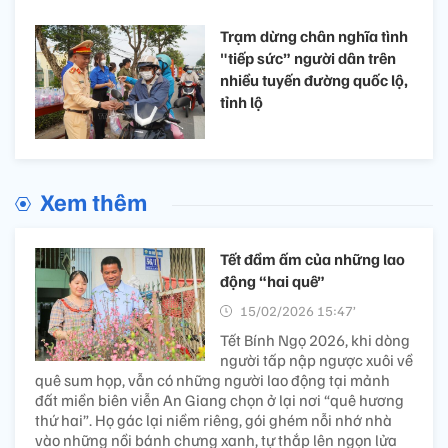
Trạm dừng chân nghĩa tình
"tiếp sức” người dân trên
nhiều tuyến đường quốc lộ,
tỉnh lộ
Xem thêm
Tết đầm ấm của những lao
động “hai quê”
15/02/2026 15:47’
Tết Bính Ngọ 2026, khi dòng
người tấp nập ngược xuôi về
quê sum họp, vẫn có những người lao động tại mảnh
đất miền biên viễn An Giang chọn ở lại nơi “quê hương
thứ hai”. Họ gác lại niềm riêng, gói ghém nỗi nhớ nhà
vào những nồi bánh chưng xanh, tự thắp lên ngọn lửa