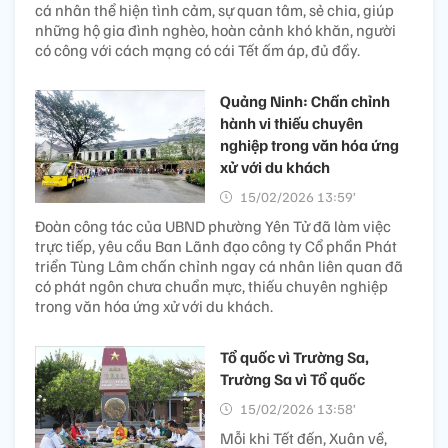
cá nhân thể hiện tình cảm, sự quan tâm, sẻ chia, giúp
những hộ gia đình nghèo, hoàn cảnh khó khăn, người
có công với cách mạng có cái Tết ấm áp, đủ đầy.
Quảng Ninh: Chấn chỉnh
hành vi thiếu chuyên
nghiệp trong văn hóa ứng
xử với du khách
15/02/2026 13:59’
Đoàn công tác của UBND phường Yên Tử đã làm việc
trực tiếp, yêu cầu Ban Lãnh đạo công ty Cổ phần Phát
triển Tùng Lâm chấn chỉnh ngay cá nhân liên quan đã
có phát ngôn chưa chuẩn mực, thiếu chuyên nghiệp
trong văn hóa ứng xử với du khách.
Tổ quốc vì Trường Sa,
Trường Sa vì Tổ quốc
15/02/2026 13:58’
Mỗi khi Tết đến, Xuân về,