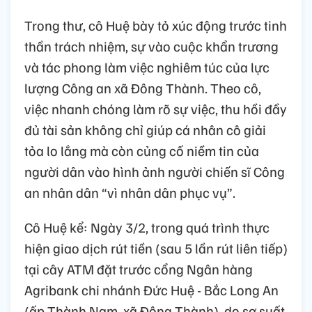
Trong thư, cô Huệ bày tỏ xúc động trước tinh
thần trách nhiệm, sự vào cuộc khẩn trương
và tác phong làm việc nghiêm túc của lực
lượng Công an xã Đông Thành. Theo cô,
việc nhanh chóng làm rõ sự việc, thu hồi đầy
đủ tài sản không chỉ giúp cá nhân cô giải
tỏa lo lắng mà còn củng cố niềm tin của
người dân vào hình ảnh người chiến sĩ Công
an nhân dân “vì nhân dân phục vụ”.
Cô Huệ kể: Ngày 3/2, trong quá trình thực
hiện giao dịch rút tiền (sau 5 lần rút liên tiếp)
tại cây ATM đặt trước cổng Ngân hàng
Agribank chi nhánh Đức Huệ - Bắc Long An
(ấp Thành Nam, xã Đông Thành), do sơ suất,