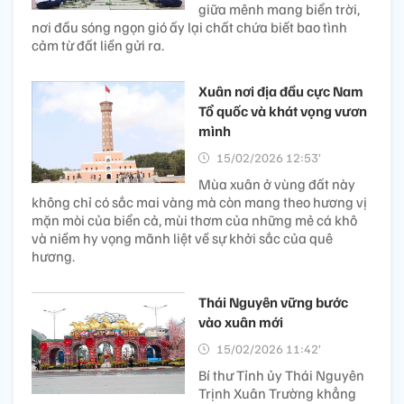
giữa mênh mang biển trời,
nơi đầu sóng ngọn gió ấy lại chất chứa biết bao tình
cảm từ đất liền gửi ra.
Xuân nơi địa đầu cực Nam
Tổ quốc và khát vọng vươn
mình
15/02/2026 12:53’
Mùa xuân ở vùng đất này
không chỉ có sắc mai vàng mà còn mang theo hương vị
mặn mòi của biển cả, mùi thơm của những mẻ cá khô
và niềm hy vọng mãnh liệt về sự khởi sắc của quê
hương.
Thái Nguyên vững bước
vào xuân mới
15/02/2026 11:42’
Bí thư Tỉnh ủy Thái Nguyên
Trịnh Xuân Trường khẳng