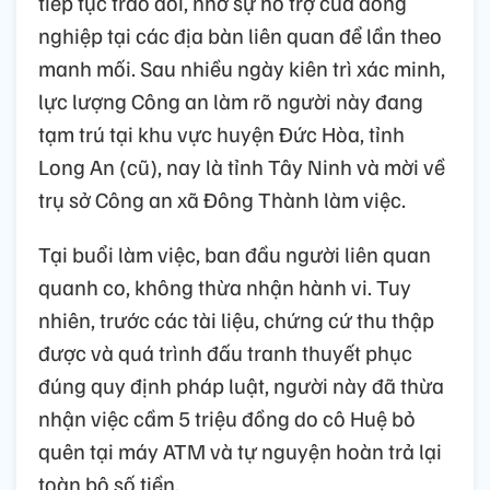
tiếp tục trao đổi, nhờ sự hỗ trợ của đồng
nghiệp tại các địa bàn liên quan để lần theo
manh mối. Sau nhiều ngày kiên trì xác minh,
lực lượng Công an làm rõ người này đang
tạm trú tại khu vực huyện Đức Hòa, tỉnh
Long An (cũ), nay là tỉnh Tây Ninh và mời về
trụ sở Công an xã Đông Thành làm việc.
Tại buổi làm việc, ban đầu người liên quan
quanh co, không thừa nhận hành vi. Tuy
nhiên, trước các tài liệu, chứng cứ thu thập
được và quá trình đấu tranh thuyết phục
đúng quy định pháp luật, người này đã thừa
nhận việc cầm 5 triệu đồng do cô Huệ bỏ
quên tại máy ATM và tự nguyện hoàn trả lại
toàn bộ số tiền.