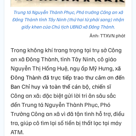
Trung tá Nguyễn Thành Phục, Phó trưởng Công an xã
Đông Thành tỉnh Tây Ninh (thứ hai từ phải sang) nhận
giấy khen của Chủ tịch UBND xã Đông Thành.
Ảnh: TTXVN phát
Trong không khí trang trọng tại trụ sở Công
an xã Đông Thành, tỉnh Tây Ninh, cô giáo
Nguyễn Thị Hồng Huệ, ngụ ấp Mỹ Hưng, x
ã
Đông Thành đã trực tiếp trao thư cảm ơn đến
sĩ
Ban Chỉ huy và toàn thể cán bộ, chiến
Công an xã; đặc biệt gửi lời tri ân sâu sắc
đến Trung tá Nguyễn Thành Phục, Phó
Trưởng Công an xã vì đã tận tình hỗ trợ, điều
tra, giúp cô tìm lại số tiền bị thất lạc tại máy
ATM.