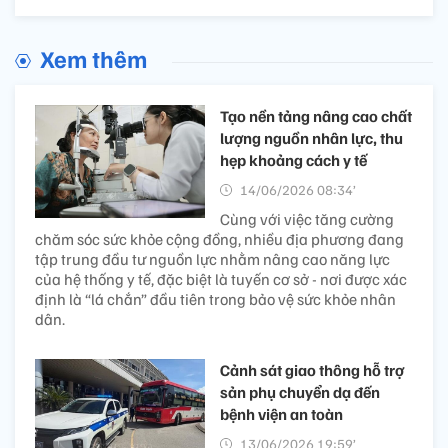
Xem thêm
Tạo nền tảng nâng cao chất
lượng nguồn nhân lực, thu
hẹp khoảng cách y tế
14/06/2026 08:34’
Cùng với việc tăng cường
chăm sóc sức khỏe cộng đồng, nhiều địa phương đang
tập trung đầu tư nguồn lực nhằm nâng cao năng lực
của hệ thống y tế, đặc biệt là tuyến cơ sở - nơi được xác
định là “lá chắn” đầu tiên trong bảo vệ sức khỏe nhân
dân.
Cảnh sát giao thông hỗ trợ
sản phụ chuyển dạ đến
bệnh viện an toàn
13/06/2026 19:59’