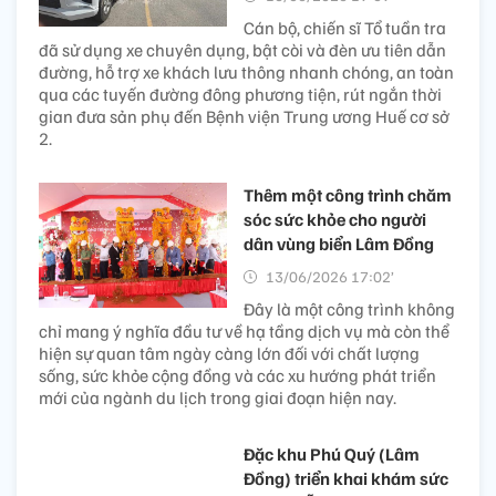
Cán bộ, chiến sĩ Tổ tuần tra
đã sử dụng xe chuyên dụng, bật còi và đèn ưu tiên dẫn
đường, hỗ trợ xe khách lưu thông nhanh chóng, an toàn
qua các tuyến đường đông phương tiện, rút ngắn thời
gian đưa sản phụ đến Bệnh viện Trung ương Huế cơ sở
2.
Thêm một công trình chăm
sóc sức khỏe cho người
dân vùng biển Lâm Đồng
13/06/2026 17:02’
Đây là một công trình không
chỉ mang ý nghĩa đầu tư về hạ tầng dịch vụ mà còn thể
hiện sự quan tâm ngày càng lớn đối với chất lượng
sống, sức khỏe cộng đồng và các xu hướng phát triển
mới của ngành du lịch trong giai đoạn hiện nay.
Đặc khu Phú Quý (Lâm
Đồng) triển khai khám sức