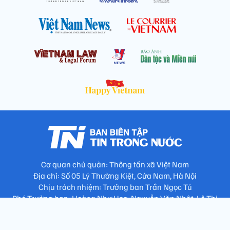
Cơ quan chủ quản: Thông tấn xã Việt Nam
Địa chỉ: Số 05 Lý Thường Kiệt, Cửa Nam, Hà Nội
Chịu trách nhiệm: Trưởng ban Trần Ngọc Tú
Phó Trưởng ban: Hoàng Như Hoa, Nguyễn Văn Nhật, Lê Thị
Thu Hương
Số điện thoại: 024.38257994 - Fax: 024.3826.7981 - Email: