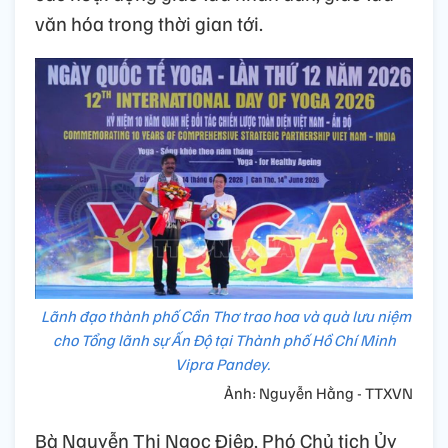
văn hóa trong thời gian tới.
Lãnh đạo thành phố Cần Thơ trao hoa và quà lưu niệm
cho Tổng lãnh sự Ấn Độ tại Thành phố Hồ Chí Minh
Vipra Pandey.
Ảnh: Nguyễn Hằng - TTXVN
Bà Nguyễn Thị Ngọc Điệp, Phó Chủ tịch Ủy