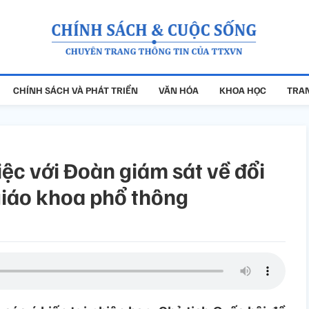
CHÍNH SÁCH VÀ PHÁT TRIỂN
VĂN HÓA
KHOA HỌC
TRAN
ệc với Đoàn giám sát về đổi
giáo khoa phổ thông