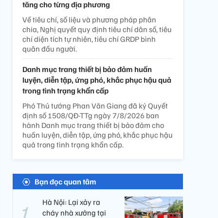
tăng cho từng địa phương
Về tiêu chí, số liệu và phương pháp phân
chia, Nghị quyết quy định tiêu chí dân số, tiêu
chí diện tích tự nhiên, tiêu chí GRDP bình
quân đầu người.
Danh mục trang thiết bị bảo đảm huấn
luyện, diễn tập, ứng phó, khắc phục hậu quả
trong tình trạng khẩn cấp
Phó Thủ tướng Phan Văn Giang đã ký Quyết
định số 1508/QĐ-TTg ngày 7/8/2026 ban
hành Danh mục trang thiết bị bảo đảm cho
huấn luyện, diễn tập, ứng phó, khắc phục hậu
quả trong tình trạng khẩn cấp.
Bạn đọc quan tâm
Hà Nội: Lại xảy ra
cháy nhà xưởng tại