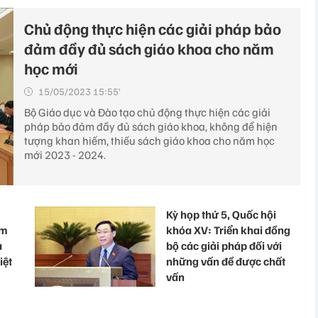
Chủ động thực hiện các giải pháp bảo
đảm đầy đủ sách giáo khoa cho năm
học mới
15/05/2023 15:55’
Bộ Giáo dục và Đào tạo chủ động thực hiện các giải
pháp bảo đảm đầy đủ sách giáo khoa, không để hiện
tượng khan hiếm, thiếu sách giáo khoa cho năm học
mới 2023 - 2024.
Kỳ họp thứ 5, Quốc hội
em
khóa XV: Triển khai đồng
à
bộ các giải pháp đối với
iệt
những vấn đề được chất
vấn