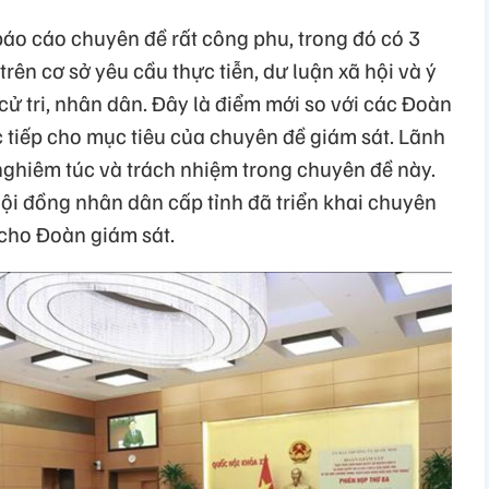
áo cáo chuyên đề rất công phu, trong đó có 3
ên cơ sở yêu cầu thực tiễn, dư luận xã hội và ý
 cử tri, nhân dân. Đây là điểm mới so với các Đoàn
c tiếp cho mục tiêu của chuyên đề giám sát. Lãnh
nghiêm túc và trách nhiệm trong chuyên đề này.
ội đồng nhân dân cấp tỉnh đã triển khai chuyên
 cho Đoàn giám sát.