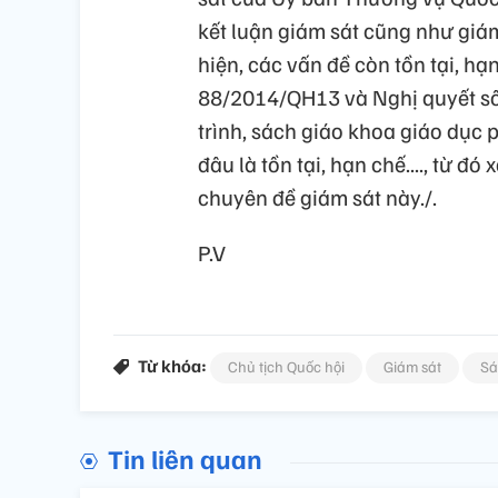
kết luận giám sát cũng như giám
hiện, các vấn đề còn tồn tại, hạ
88/2014/QH13 và Nghị quyết s
trình, sách giáo khoa giáo dục 
đâu là tồn tại, hạn chế...., từ đ
chuyên đề giám sát này./.
P.V
Từ khóa:
Chủ tịch Quốc hội
Giám sát
Sá
Tin liên quan