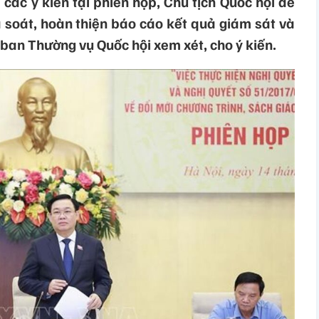
 các ý kiến tại phiên họp, Chủ tịch Quốc hội đề
à soát, hoàn thiện báo cáo kết quả giám sát và
 ban Thường vụ Quốc hội xem xét, cho ý kiến.