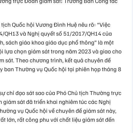
ường trực Đoàn giám sát; Trưởng Ban Công tác
ủ tịch Quốc hội Vương Đình Huệ nêu rõ: “Việc
14/QH13 và Nghị quyết số 51/2017/QH14 của
h, sách giáo khoa giáo dục phổ thông” là một
i lựa chọn giám sát trong năm 2023 và giao cho
 sát. Theo chương trình, kết quả chuyên đề
y ban Thường vụ Quốc hội tại phiên họp tháng 8
 sự chỉ đạo sát sao của Phó Chủ tịch Thường trực
giám sát đã triển khai nghiêm túc các Nghị
hường vụ Quốc hội về chuyên đề giám sát này,
ất lớn, rất công phu với chất liệu giám sát đến