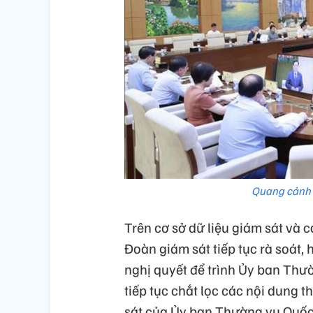
Quang cảnh 
Trên cơ sở dữ liệu giám sát và c
Đoàn giám sát tiếp tục rà soát,
nghị quyết để trình Ủy ban Thườ
tiếp tục chắt lọc các nội dung 
sát của Ủy ban Thường vụ Quốc h