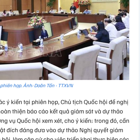
phiên họp. Ảnh: Doãn Tấn - TTXVN
ác ý kiến tại phiên họp, Chủ tịch Quốc hội đề nghị
 hoàn thiện báo cáo kết quả giám sát và dự thảo
ng vụ Quốc hội xem xét, cho ý kiến; trong đó, cần
thật đích đáng đưa vào dự thảo Nghị quyết giám
ội, làm căn cứ cho việc triển khai thực hiện các