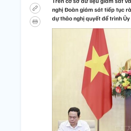
Trên cơ sở dữ liệu giám sát và
nghị Đoàn giám sát tiếp tục r
dự thảo nghị quyết để trình Ủy