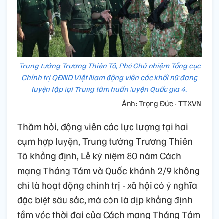
Trung tướng Trương Thiên Tô, Phó Chủ nhiệm Tổng cục
Chính trị QĐND Việt Nam động viên các khối nữ đang
luyện tập tại Trung tâm huấn luyện Quốc gia 4.
Ảnh: Trọng Đức - TTXVN
Thăm hỏi, động viên các lực lượng tại hai
cụm hợp luyện, Trung tướng Trương Thiên
Tô khẳng định, Lễ kỷ niệm 80 năm Cách
mạng Tháng Tám và Quốc khánh 2/9 không
chỉ là hoạt động chính trị - xã hội có ý nghĩa
đặc biệt sâu sắc, mà còn là dịp khẳng định
tầm vóc thời đại của Cách mạng Tháng Tám