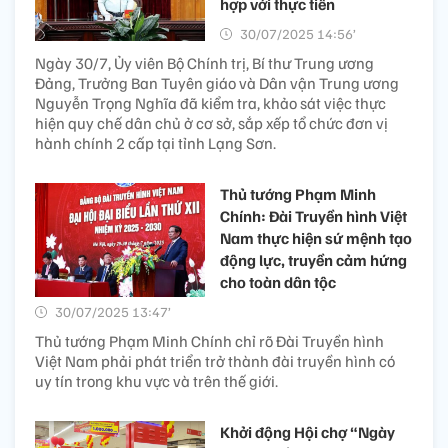
hợp với thực tiễn
30/07/2025 14:56’
Ngày 30/7, Ủy viên Bộ Chính trị, Bí thư Trung ương
Đảng, Trưởng Ban Tuyên giáo và Dân vận Trung ương
Nguyễn Trọng Nghĩa đã kiểm tra, khảo sát việc thực
hiện quy chế dân chủ ở cơ sở, sắp xếp tổ chức đơn vị
hành chính 2 cấp tại tỉnh Lạng Sơn.
Thủ tướng Phạm Minh
Chính: Đài Truyền hình Việt
Nam thực hiện sứ mệnh tạo
động lực, truyền cảm hứng
cho toàn dân tộc
30/07/2025 13:47’
Thủ tướng Phạm Minh Chính chỉ rõ Đài Truyền hình
Việt Nam phải phát triển trở thành đài truyền hình có
uy tín trong khu vực và trên thế giới.
Khởi động Hội chợ “Ngày