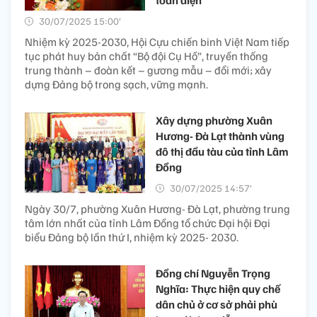
toàn diện
30/07/2025 15:00’
Nhiệm kỳ 2025-2030, Hội Cựu chiến binh Việt Nam tiếp
tục phát huy bản chất “Bộ đội Cụ Hồ”, truyền thống
trung thành – đoàn kết – gương mẫu – đổi mới; xây
dựng Đảng bộ trong sạch, vững mạnh.
Xây dựng phường Xuân
Hương- Đà Lạt thành vùng
đô thị đầu tàu của tỉnh Lâm
Đồng
30/07/2025 14:57’
Ngày 30/7, phường Xuân Hương- Đà Lạt, phường trung
tâm lớn nhất của tỉnh Lâm Đồng tổ chức Đại hội Đại
biểu Đảng bộ lần thứ I, nhiệm kỳ 2025- 2030.
Đồng chí Nguyễn Trọng
Nghĩa: Thực hiện quy chế
dân chủ ở cơ sở phải phù