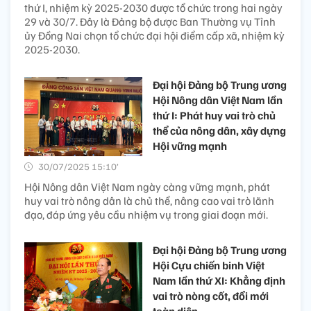
thứ I, nhiệm kỳ 2025-2030 được tổ chức trong hai ngày
29 và 30/7. Đây là Đảng bộ được Ban Thường vụ Tỉnh
ủy Đồng Nai chọn tổ chức đại hội điểm cấp xã, nhiệm kỳ
2025-2030.
Đại hội Đảng bộ Trung ương
Hội Nông dân Việt Nam lần
thứ I: Phát huy vai trò chủ
thể của nông dân, xây dựng
Hội vững mạnh
30/07/2025 15:10’
Hội Nông dân Việt Nam ngày càng vững mạnh, phát
huy vai trò nông dân là chủ thể, nâng cao vai trò lãnh
đạo, đáp ứng yêu cầu nhiệm vụ trong giai đoạn mới.
Đại hội Đảng bộ Trung ương
Hội Cựu chiến binh Việt
Nam lần thứ XI: Khẳng định
vai trò nòng cốt, đổi mới