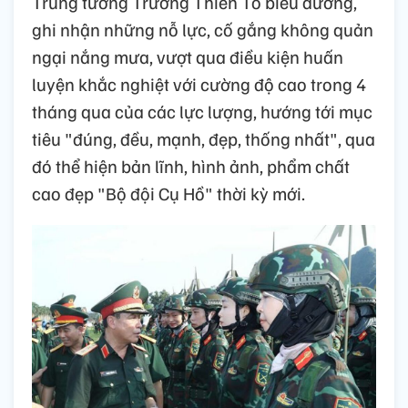
Trung tướng Trương Thiên Tô biểu dương,
ghi nhận những nỗ lực, cố gắng không quản
ngại nắng mưa, vượt qua điều kiện huấn
luyện khắc nghiệt với cường độ cao trong 4
tháng qua của các lực lượng, hướng tới mục
tiêu "đúng, đều, mạnh, đẹp, thống nhất", qua
đó thể hiện bản lĩnh, hình ảnh, phẩm chất
cao đẹp "Bộ đội Cụ Hồ" thời kỳ mới.