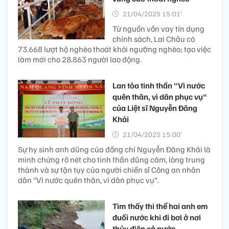
21/04/2025 15:01’
Từ nguồn vốn vay tín dụng
chính sách, Lai Châu có
73.668 lượt hộ nghèo thoát khỏi ngưỡng nghèo; tạo việc
làm mới cho 28.863 người lao động.
Lan tỏa tinh thần "Vì nước
quên thân, vì dân phục vụ"
của Liệt sĩ Nguyễn Đăng
Khải
21/04/2025 15:00’
Sự hy sinh anh dũng của đồng chí Nguyễn Đăng Khải là
minh chứng rõ nét cho tinh thần dũng cảm, lòng trung
thành và sự tận tụy của người chiến sĩ Công an nhân
dân “Vì nước quên thân, vì dân phục vụ”.
Tìm thấy thi thể hai anh em
đuối nước khi đi bơi ở nơi
thủy điện xả nước