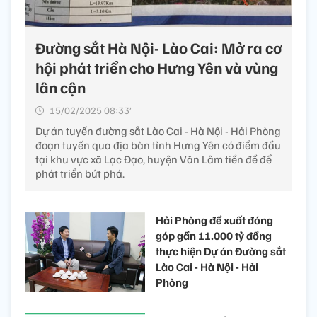
Đường sắt Hà Nội- Lào Cai: Mở ra cơ
hội phát triển cho Hưng Yên và vùng
lân cận
15/02/2025 08:33’
Dự án tuyến đường sắt Lào Cai - Hà Nội - Hải Phòng
đoạn tuyến qua địa bàn tỉnh Hưng Yên có điểm đầu
tại khu vực xã Lạc Đạo, huyện Văn Lâm tiền đề để
phát triển bứt phá.
Hải Phòng đề xuất đóng
góp gần 11.000 tỷ đồng
thực hiện Dự án Đường sắt
Lào Cai - Hà Nội - Hải
Phòng