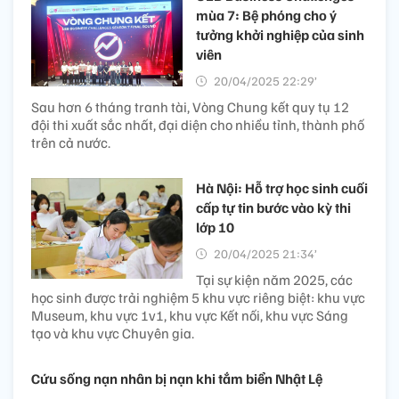
mùa 7: Bệ phóng cho ý
tưởng khởi nghiệp của sinh
viên
20/04/2025 22:29’
Sau hơn 6 tháng tranh tài, Vòng Chung kết quy tụ 12
đội thi xuất sắc nhất, đại diện cho nhiều tỉnh, thành phố
trên cả nước.
Hà Nội: Hỗ trợ học sinh cuối
cấp tự tin bước vào kỳ thi
lớp 10
20/04/2025 21:34’
Tại sự kiện năm 2025, các
học sinh được trải nghiệm 5 khu vực riêng biệt: khu vực
Museum, khu vực 1v1, khu vực Kết nối, khu vực Sáng
tạo và khu vực Chuyên gia.
Cứu sống nạn nhân bị nạn khi tắm biển Nhật Lệ