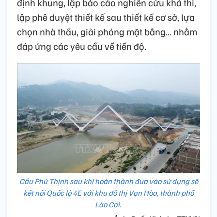
định khung, lập báo cáo nghiên cứu khả thi,
lập phê duyệt thiết kế sau thiết kế cơ sở, lựa
chọn nhà thầu, giải phóng mặt bằng… nhằm
đáp ứng các yêu cầu về tiến độ.
Cầu Phú Thịnh sau khi hoàn thành đưa vào sử dụng sẽ
kết nối Quốc lộ 4E với khu đô thị Vạn Hòa, thành phố
Lào Cai.