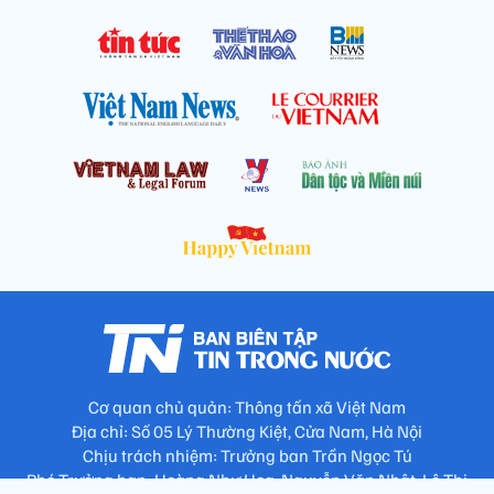
Cơ quan chủ quản: Thông tấn xã Việt Nam
Địa chỉ: Số 05 Lý Thường Kiệt, Cửa Nam, Hà Nội
Chịu trách nhiệm: Trưởng ban Trần Ngọc Tú
Phó Trưởng ban: Hoàng Như Hoa, Nguyễn Văn Nhật, Lê Thị