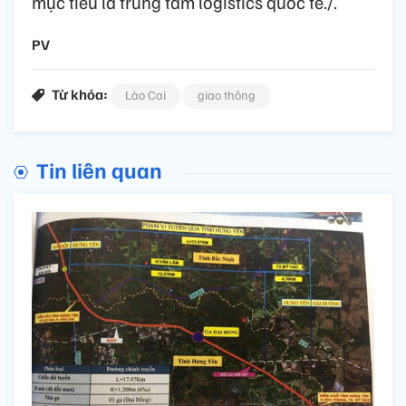
mục tiêu là trung tâm logistics quốc tế./.
PV
Từ khóa:
Lào Cai
giao thông
Tin liên quan