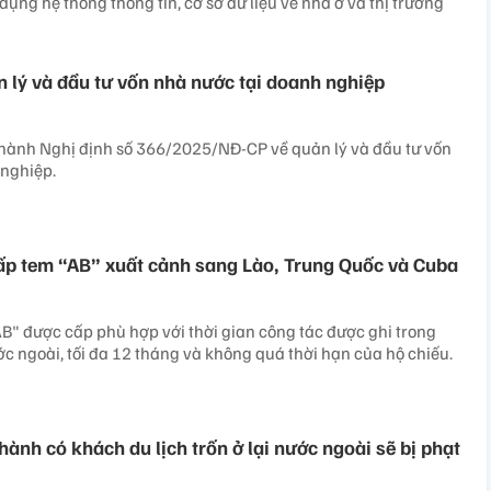
dụng hệ thống thông tin, cơ sở dữ liệu về nhà ở và thị trường
n lý và đầu tư vốn nhà nước tại doanh nghiệp
hành Nghị định số 366/2025/NĐ-CP về quản lý và đầu tư vốn
 nghiệp.
ấp tem “AB” xuất cảnh sang Lào, Trung Quốc và Cuba
B" được cấp phù hợp với thời gian công tác được ghi trong
ớc ngoài, tối đa 12 tháng và không quá thời hạn của hộ chiếu.
ành có khách du lịch trốn ở lại nước ngoài sẽ bị phạt