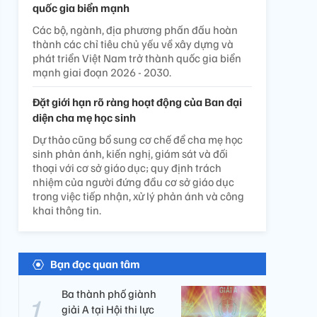
quốc gia biển mạnh
Các bộ, ngành, địa phương phấn đấu hoàn
thành các chỉ tiêu chủ yếu về xây dựng và
phát triển Việt Nam trở thành quốc gia biển
mạnh giai đoạn 2026 - 2030.
Đặt giới hạn rõ ràng hoạt động của Ban đại
diện cha mẹ học sinh
Dự thảo cũng bổ sung cơ chế để cha mẹ học
sinh phản ánh, kiến nghị, giám sát và đối
thoại với cơ sở giáo dục; quy định trách
nhiệm của người đứng đầu cơ sở giáo dục
trong việc tiếp nhận, xử lý phản ánh và công
khai thông tin.
Bạn đọc quan tâm
Ba thành phố giành
giải A tại Hội thi lực