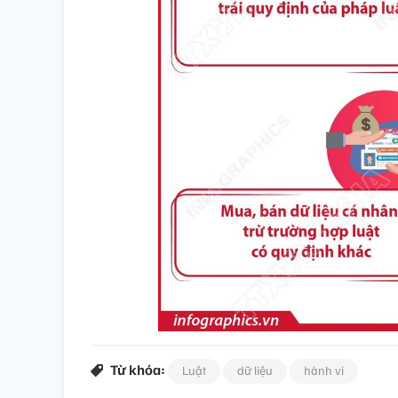
Từ khóa:
Luật
dữ liệu
hành vi