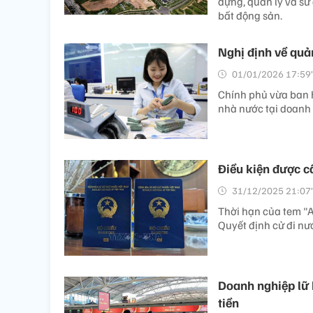
dựng, quản lý và sử 
bất động sản.
Nghị định về quả
01/01/2026 17:59’
Chính phủ vừa ban 
nhà nước tại doanh
Điều kiện được c
31/12/2025 21:07’
Thời hạn của tem "A
Quyết định cử đi nư
Doanh nghiệp lữ h
tiền