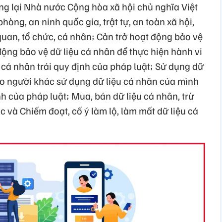
ng lại Nhà nước Cộng hòa xã hội chủ nghĩa Việt
ng, an ninh quốc gia, trật tự, an toàn xã hội,
quan, tổ chức, cá nhân; Cản trở hoạt động bảo vệ
động bảo vệ dữ liệu cá nhân để thực hiện hành vi
u cá nhân trái quy định của pháp luật; Sử dụng dữ
ho người khác sử dụng dữ liệu cá nhân của mình
nh của pháp luật; Mua, bán dữ liệu cá nhân, trừ
c và Chiếm đoạt, cố ý làm lộ, làm mất dữ liệu cá