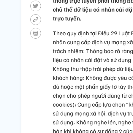
thông trực tuyến phải thông bá
chủ thể dữ liệu cá nhân cài đặ
trực tuyến.
Theo quy định tại Điều 29 Luật 
nhân cung cấp dịch vụ mạng xã h
trách nhiệm: Thông báo rõ ràng 
liệu cá nhân cài đặt và sử dụng
Không thu thập trái phép dữ liệ
khách hàng; Không được yêu cầ
đủ hoặc một phần giấy tờ tùy th
chọn cho phép người dùng từ chối
cookies); Cung cấp lựa chọn “k
sử dụng mạng xã hội, dịch vụ tr
sử dụng; Không nghe lén, nghe 
bản khi không có sự đồng ý của 