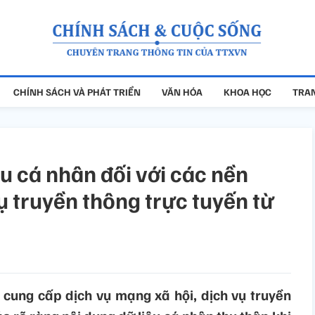
CHÍNH SÁCH VÀ PHÁT TRIỂN
VĂN HÓA
KHOA HỌC
TRAN
ệu cá nhân đối với các nền
ụ truyền thông trực tuyến từ
 cung cấp dịch vụ mạng xã hội, dịch vụ truyền