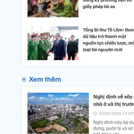
giấy phép lái xe
Tổng Bí thư Tô Lâm: Đưa
dữ liệu trở thành một
nguồn lực chiến lược, m
loại tài nguyên mới
Xem thêm
Nghị định về xây 
nhà ở và thị trư
01/01/2026 17:59’
Nghị định này áp dụ
dựng, quản lý và sử 
bất động sản.