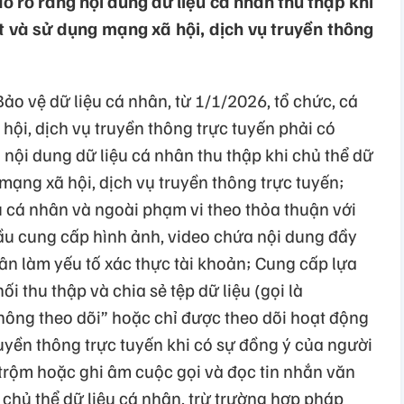
o rõ ràng nội dung dữ liệu cá nhân thu thập khi
t và sử dụng mạng xã hội, dịch vụ truyền thông
Bảo vệ dữ liệu cá nhân, từ 1/1/2026, tổ chức, cá
ội, dịch vụ truyền thông trực tuyến phải có
nội dung dữ liệu cá nhân thu thập khi chủ thể dữ
 mạng xã hội, dịch vụ truyền thông trực tuyến;
u cá nhân và ngoài phạm vi theo thỏa thuận với
u cung cấp hình ảnh, video chứa nội dung đầy
ân làm yếu tố xác thực tài khoản; Cung cấp lựa
 thu thập và chia sẻ tệp dữ liệu (gọi là
hông theo dõi” hoặc chỉ được theo dõi hoạt động
uyền thông trực tuyến khi có sự đồng ý của người
trộm hoặc ghi âm cuộc gọi và đọc tin nhắn văn
chủ thể dữ liệu cá nhân, trừ trường hợp pháp