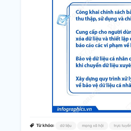
Từ khóa:
dữ liệu
mạng xã hội
trực tuyế