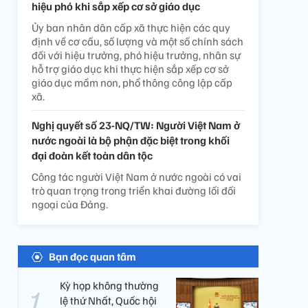
hiệu phó khi sắp xếp cơ sở giáo dục
Ủy ban nhân dân cấp xã thực hiện các quy
định về cơ cấu, số lượng và một số chính sách
đối với hiệu trưởng, phó hiệu trưởng, nhân sự
hỗ trợ giáo dục khi thực hiện sắp xếp cơ sở
giáo dục mầm non, phổ thông công lập cấp
xã.
Nghị quyết số 23-NQ/TW: Người Việt Nam ở
nước ngoài là bộ phận đặc biệt trong khối
đại đoàn kết toàn dân tộc
Công tác người Việt Nam ở nước ngoài có vai
trò quan trọng trong triển khai đường lối đối
ngoại của Đảng.
Bạn đọc quan tâm
Kỳ họp không thường
lệ thứ Nhất, Quốc hội