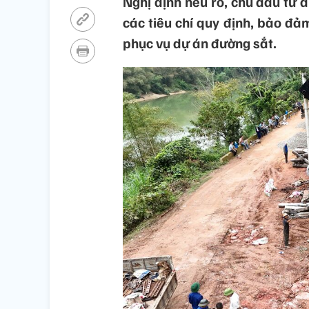
Nghị định nêu rõ, chủ đầu tư d
các tiêu chí quy định, bảo đả
phục vụ dự án đường sắt.