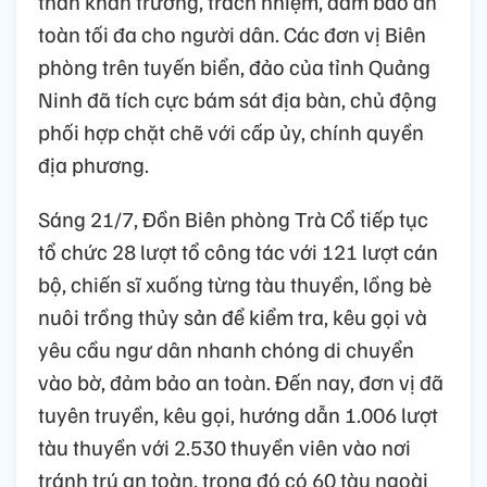
thần khẩn trương, trách nhiệm, đảm bảo an
toàn tối đa cho người dân. Các đơn vị Biên
phòng trên tuyến biển, đảo của tỉnh Quảng
Ninh đã tích cực bám sát địa bàn, chủ động
phối hợp chặt chẽ với cấp ủy, chính quyền
địa phương.
Sáng 21/7, Đồn Biên phòng Trà Cổ tiếp tục
tổ chức 28 lượt tổ công tác với 121 lượt cán
bộ, chiến sĩ xuống từng tàu thuyền, lồng bè
nuôi trồng thủy sản để kiểm tra, kêu gọi và
yêu cầu ngư dân nhanh chóng di chuyển
vào bờ, đảm bảo an toàn. Đến nay, đơn vị đã
tuyên truyền, kêu gọi, hướng dẫn 1.006 lượt
tàu thuyền với 2.530 thuyền viên vào nơi
tránh trú an toàn, trong đó có 60 tàu ngoài