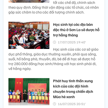
tốt các chế độ, chính sách
theo quy định. Đồng thời vận động các tổ chức, cá nhân
góp sức chăm lo cho các đối tượng chính sách.
Học sinh tại các địa bàn
đặc thù ở Sơn La sẽ được hỗ
trợ hằng tháng
17/07/2025 19:40’
Học sinh của các cơ sở giáo
dục phổ thông, giáo dục thường xuyên, phải qua sông,
suối, hồ bằng phà, thuyền, đò, bè để đi học sẽ được hỗ
trợ 280.000 đồng/học sinh/tháng với học sinh phải đi,
về hằng ngày.
Phát huy tinh thần xung
kích của các đội hình
chuyên trong chiến dịch
Mùa hè xanh
16/07/2025 20:51’