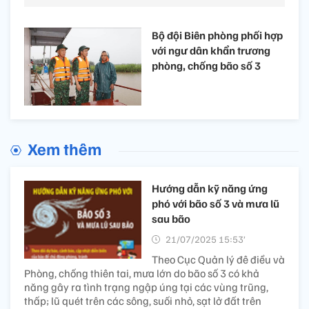
Bộ đội Biên phòng phối hợp
với ngư dân khẩn trương
phòng, chống bão số 3
Xem thêm
Hướng dẫn kỹ năng ứng
phó với bão số 3 và mưa lũ
sau bão
21/07/2025 15:53’
Theo Cục Quản lý đê điều và
Phòng, chống thiên tai, mưa lớn do bão số 3 có khả
năng gây ra tình trạng ngập úng tại các vùng trũng,
thấp; lũ quét trên các sông, suối nhỏ, sạt lở đất trên