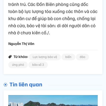
tránh trú. Các Đồn Biên phòng cũng dốc
toàn bộ lực lượng tỏa xuống các thôn và các
khu dân cư để giúp bà con chằng, chống lại
nhà cửa, bảo vệ tài sản; di dời người dân có
nhà ở chưa kiên cố./.
Nguyễn Thị Vân
Từ khóa:
Lực lượng bảo vệ
biển
đảo
ứng phó
bão số 3
Tin liên quan