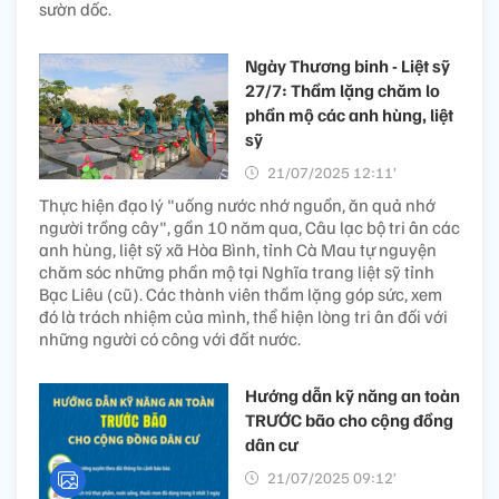
sườn dốc.
Ngày Thương binh - Liệt sỹ
27/7: Thầm lặng chăm lo
phần mộ các anh hùng, liệt
sỹ
21/07/2025 12:11’
Thực hiện đạo lý "uống nước nhớ nguồn, ăn quả nhớ
người trồng cây", gần 10 năm qua, Câu lạc bộ tri ân các
anh hùng, liệt sỹ xã Hòa Bình, tỉnh Cà Mau tự nguyện
chăm sóc những phần mộ tại Nghĩa trang liệt sỹ tỉnh
Bạc Liêu (cũ). Các thành viên thầm lặng góp sức, xem
đó là trách nhiệm của mình, thể hiện lòng tri ân đối với
những người có công với đất nước.
Hướng dẫn kỹ năng an toàn
TRƯỚC bão cho cộng đồng
dân cư
21/07/2025 09:12’