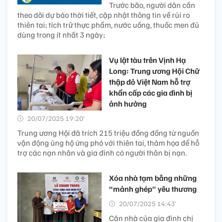
Trước bão, người dân cần
theo dõi dự báo thời tiết, cập nhật thông tin về rủi ro
thiên tai; tích trữ thực phẩm, nước uống, thuốc men đủ
dùng trong ít nhất 3 ngày;
Vụ lật tàu trên Vịnh Hạ
Long: Trung ương Hội Chữ
thập đỏ Việt Nam hỗ trợ
khẩn cấp các gia đình bị
ảnh hưởng
20/07/2025 19:20’
Trung ương Hội đã trích 215 triệu đồng đồng từ nguồn
vận động ủng hộ ứng phó với thiên tai, thảm họa để hỗ
trợ các nạn nhân và gia đình có người thân bị nạn.
Xóa nhà tạm bằng những
“mảnh ghép" yêu thương
20/07/2025 14:43’
Căn nhà của gia đình chị