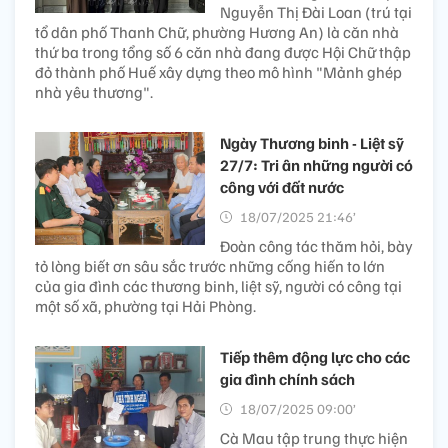
Nguyễn Thị Đài Loan (trú tại
tổ dân phố Thanh Chữ, phường Hương An) là căn nhà
thứ ba trong tổng số 6 căn nhà đang được Hội Chữ thập
đỏ thành phố Huế xây dựng theo mô hình "Mảnh ghép
nhà yêu thương".
Ngày Thương binh - Liệt sỹ
27/7: Tri ân những người có
công với đất nước
18/07/2025 21:46’
Đoàn công tác thăm hỏi, bày
tỏ lòng biết ơn sâu sắc trước những cống hiến to lớn
của gia đình các thương binh, liệt sỹ, người có công tại
một số xã, phường tại Hải Phòng.
Tiếp thêm động lực cho các
gia đình chính sách
18/07/2025 09:00’
Cà Mau tập trung thực hiện