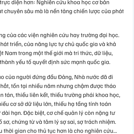
ề trực diện hơn: Nghiên cứu khoa học cơ bản
ật chuyên sâu mà là nền tảng chiến lược của phát
ng của các viện nghiên cứu hay trường đại học.
át triển, của năng lực tự chủ quốc gia và khả
 Nam trong một thế giới mà tri thức, dữ liệu,
 thành yếu tố quyết định sức mạnh quốc gia.
ạo của người đứng đầu Đảng, Nhà nước đã đi
thắt, tồn tại nhiều năm nhưng chậm được tháo
 tán, thiếu liên kết, thiếu trường phái khoa học,
ếu cơ sở dữ liệu lớn, thiếu hạ tầng tính toán
 dài hạn. Đặc biệt, cơ chế quản lý còn nặng tư
sơ, chứng từ và tâm lý sợ sai, sợ trách nhiệm.
 thời gian cho thủ tục hơn là cho nghiên cứu...