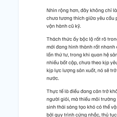
Nhìn rộng hơn, đây không chỉ l
chưa tương thích giữa yêu cầu p
vận hành cũ kỹ.
Thách thức ấy bộc lộ rất rõ tron
mới đang hình thành rất nhanh
lần thứ tư, trong khi quan hệ s
nhiều bất cập, chưa theo kịp yê
kịp lực lượng sản xuất, nó sẽ tr
nước.
Thực tế là điều đang cản trở kh
người giỏi, mà thiếu môi trường
sinh thái sáng tạo khó có thể v
bởi quy trình cứng nhắc, thủ tục