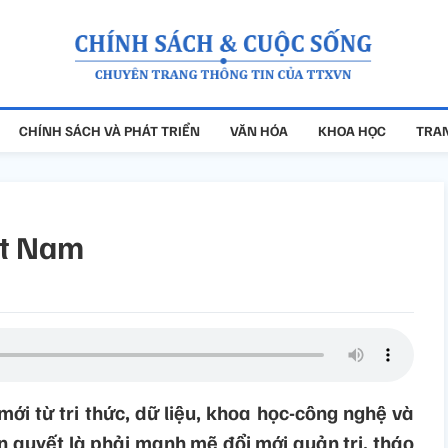
CHÍNH SÁCH VÀ PHÁT TRIỂN
VĂN HÓA
KHOA HỌC
TRAN
ệt Nam
mới từ tri thức, dữ liệu, khoa học-công nghệ và
ên quyết là phải mạnh mẽ đổi mới quản trị, tháo