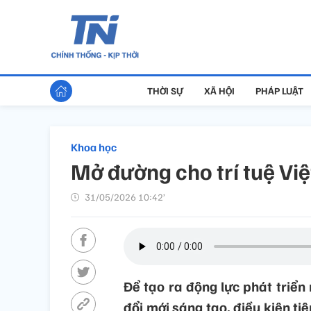
THỜI SỰ
XÃ HỘI
PHÁP LUẬT
Khoa học
Mở đường cho trí tuệ Vi
31/05/2026 10:42’
Để tạo ra động lực phát triển 
đổi mới sáng tạo, điều kiện ti