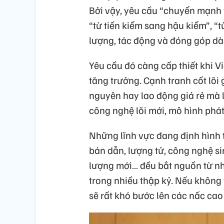
Bởi vậy, yêu cầu “chuyển mạnh t
“từ tiền kiểm sang hậu kiểm”, “
lượng, tác động và đóng góp dài 
Yêu cầu đó càng cấp thiết khi 
tăng trưởng. Cạnh tranh cốt lõi 
nguyên hay lao động giá rẻ mà là
công nghệ lõi mới, mô hình phát
Những lĩnh vực đang định hình tư
bán dẫn, lượng tử, công nghệ si
lượng mới… đều bắt nguồn từ nh
trong nhiều thập kỷ. Nếu không 
sẽ rất khó bước lên các nấc cao 