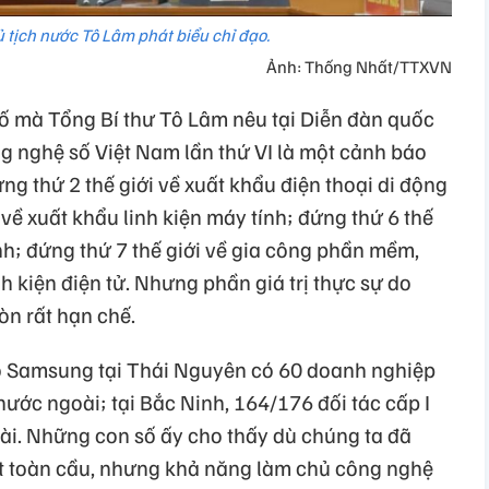
ủ tịch nước Tô Lâm phát biểu chỉ đạo.
Ảnh: Thống Nhất/TTXVN
ố mà Tổng Bí thư Tô Lâm nêu tại Diễn đàn quốc
g nghệ số Việt Nam lần thứ VI là một cảnh báo
ng thứ 2 thế giới về xuất khẩu điện thoại di động
 về xuất khẩu linh kiện máy tính; đứng thứ 6 thế
ính; đứng thứ 7 thế giới về gia công phần mềm,
inh kiện điện tử. Nhưng phần giá trị thực sự do
òn rất hạn chế.
ho Samsung tại Thái Nguyên có 60 doanh nghiệp
 nước ngoài; tại Bắc Ninh, 164/176 đối tác cấp I
i. Những con số ấy cho thấy dù chúng ta đã
ất toàn cầu, nhưng khả năng làm chủ công nghệ