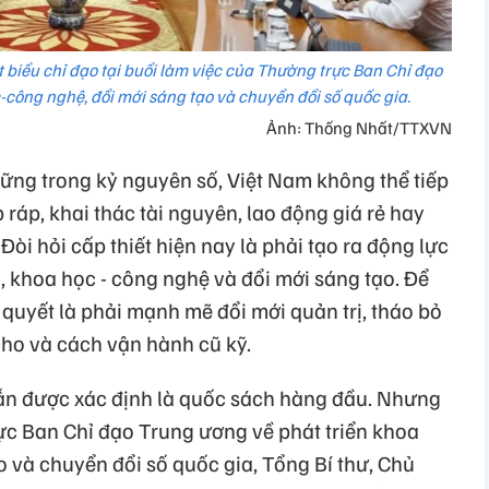
 biểu chỉ đạo tại buổi làm việc của Thường trực Ban Chỉ đạo
-công nghệ, đổi mới sáng tạo và chuyển đổi số quốc gia.
Ảnh: Thống Nhất/TTXVN
ững trong kỷ nguyên số, Việt Nam không thể tiếp
 ráp, khai thác tài nguyên, lao động giá rẻ hay
òi hỏi cấp thiết hiện nay là phải tạo ra động lực
iệu, khoa học - công nghệ và đổi mới sáng tạo. Để
 quyết là phải mạnh mẽ đổi mới quản trị, tháo bỏ
 cho và cách vận hành cũ kỹ.
ẫn được xác định là quốc sách hàng đầu. Nhưng
rực Ban Chỉ đạo Trung ương về phát triển khoa
 và chuyển đổi số quốc gia, Tổng Bí thư, Chủ