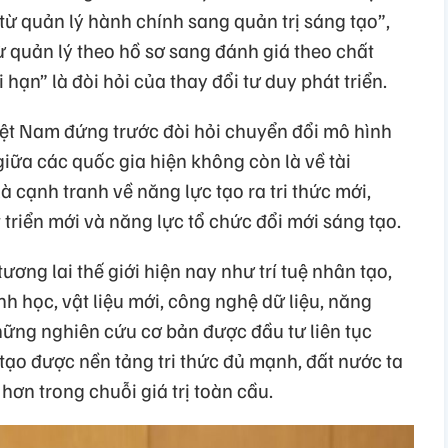
ừ quản lý hành chính sang quản trị sáng tạo”,
từ quản lý theo hồ sơ sang đánh giá theo chất
hạn” là đòi hỏi của thay đổi tư duy phát triển.
Việt Nam đứng trước đòi hỏi chuyển đổi mô hình
giữa các quốc gia hiện không còn là về tài
 cạnh tranh về năng lực tạo ra tri thức mới,
 triển mới và năng lực tổ chức đổi mới sáng tạo.
ơng lai thế giới hiện nay như trí tuệ nhân tạo,
nh học, vật liệu mới, công nghệ dữ liệu, năng
ững nghiên cứu cơ bản được đầu tư liên tục
tạo được nền tảng tri thức đủ mạnh, đất nước ta
hơn trong chuỗi giá trị toàn cầu.