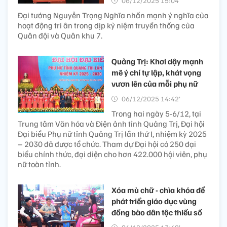
06/12/2025 15:04’
Đại tướng Nguyễn Trọng Nghĩa nhấn mạnh ý nghĩa của
hoạt động tri ân trong dịp kỷ niệm truyền thống của
Quân đội và Quân khu 7.
Quảng Trị: Khơi dậy mạnh
mẽ ý chí tự lập, khát vọng
vươn lên của mỗi phụ nữ
06/12/2025 14:42’
Trong hai ngày 5-6/12, tại
Trung tâm Văn hóa và Điện ảnh tỉnh Quảng Trị, Đại hội
Đại biểu Phụ nữ tỉnh Quảng Trị lần thứ I, nhiệm kỳ 2025
– 2030 đã được tổ chức. Tham dự Đại hội có 250 đại
biểu chính thức, đại diện cho hơn 422.000 hội viên, phụ
nữ toàn tỉnh.
Xóa mù chữ - chìa khóa để
phát triển giáo dục vùng
đồng bào dân tộc thiểu số