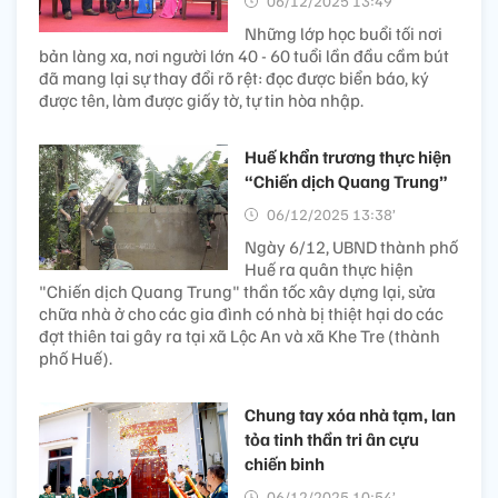
06/12/2025 13:49’
Những lớp học buổi tối nơi
bản làng xa, nơi người lớn 40 - 60 tuổi lần đầu cầm bút
đã mang lại sự thay đổi rõ rệt: đọc được biển báo, ký
được tên, làm được giấy tờ, tự tin hòa nhập.
Huế khẩn trương thực hiện
“Chiến dịch Quang Trung”
06/12/2025 13:38’
Ngày 6/12, UBND thành phố
Huế ra quân thực hiện
"Chiến dịch Quang Trung" thần tốc xây dựng lại, sửa
chữa nhà ở cho các gia đình có nhà bị thiệt hại do các
đợt thiên tai gây ra tại xã Lộc An và xã Khe Tre (thành
phố Huế).
Chung tay xóa nhà tạm, lan
tỏa tinh thần tri ân cựu
chiến binh
06/12/2025 10:54’