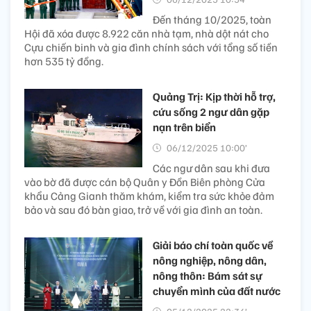
Đến tháng 10/2025, toàn
Hội đã xóa được 8.922 căn nhà tạm, nhà dột nát cho
Cựu chiến binh và gia đình chính sách với tổng số tiền
hơn 535 tỷ đồng.
Quảng Trị: Kịp thời hỗ trợ,
cứu sống 2 ngư dân gặp
nạn trên biển
06/12/2025 10:00’
Các ngư dân sau khi đưa
vào bờ đã được cán bộ Quân y Đồn Biên phòng Cửa
khẩu Cảng Gianh thăm khám, kiểm tra sức khỏe đảm
bảo và sau đó bàn giao, trở về với gia đình an toàn.
Giải báo chí toàn quốc về
nông nghiệp, nông dân,
nông thôn: Bám sát sự
chuyển mình của đất nước