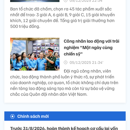
05/12/2025 22:34’
Ban tổ chức đã chấm, chọn ra 45 tác phẩm xuất sắc
nhất để trao: 3 giải A, 6 giải B, 9 giải C, 15 giải khuyến
khích, 12 giải chuyên đề. Tổng giá trị giải thưởng hơn
500 triệu đồng.
Công nhân lao động với trải
nghiệm “Một ngày cùng
chiến sỹ”
05/12/2025 21:34’
Đội ngũ công nhân, viên
chức, lao động thành phố luôn ý thức rõ, sự phát triển
của doanh nghiệp, cơ quan, tổ chức không chỉ dựa trên
nền tảng lao động sáng tạo mà còn từ sự bảo vệ vững
chắc của Quân đội nhân dân Việt Nam.
Chính sách mới
Trước 31/8/2026, hoàn thành kế hoạch cơ cấu lại vốn