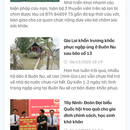
Nhờ triển khai nhanh các
biện pháp cứu nạn, toàn bộ 3 thuyền viên trên sà lan bị
chìm được tàu cá BTh 84859 TS gần đó kịp thời cứu vớt,
bàn giao cho cơ quan chức năng đưa vào bờ chăm sóc
sức khỏe.
Gia Lai khẩn trương khắc
phục ngập úng ở Buôn Nu
sau bão số 13
06/12/2025 18:19’
Hơn hai tuần trôi qua, nhiều
hộ dân ở Buôn Nu, xã Uar (tỉnh Gia Lai) vẫn chưa thể trở
về nhà do nước chưa rút hết. Dự kiến 1-2 ngày tới, tình
trạng ngập úng tại Buôn Nu sẽ cơ bản được khắc phục.
Tây Ninh: Đoàn Đại biểu
Quốc hội trao quà cho gia
đình chính sách, học sinh
khó khăn