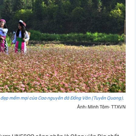
 đẹp mềm mại của Cao nguyên đá Đồng Văn (Tuyên Quang).
Ảnh: Minh Tâm- TTXVN
được UNESCO công nhận là Công viên Địa chất