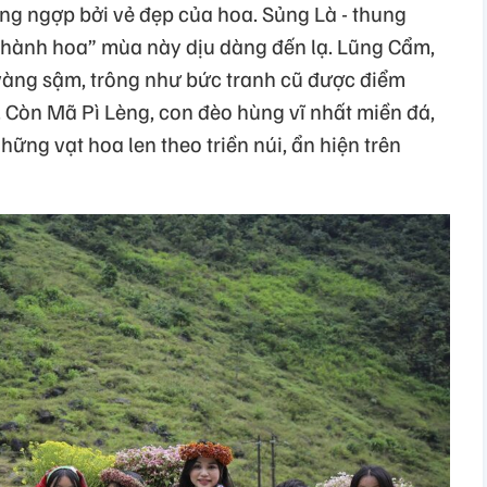
ng ngợp bởi vẻ đẹp của hoa. Sủng Là - thung
 thành hoa” mùa này dịu dàng đến lạ. Lũng Cẩm,
vàng sậm, trông như bức tranh cũ được điểm
 Còn Mã Pì Lèng, con đèo hùng vĩ nhất miền đá,
ững vạt hoa len theo triền núi, ẩn hiện trên