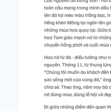
toàn cầu mang trong mình dấu t
lên đá tai mèo màu trắng bạc, 
tiếng khèn Mông lại ngân lên gi
những mùa hoa quay lại. Giữa k
hoa Tam giác mạch nở từ những 
chuyển hồng phớt và cuối mùa 
Hoa nở từ đá - điều tưởng như n
nguyên. Tháng 11, từ thung lũn
“Chúng tôi muốn du khách đến 
sức sống mới của vùng đá,” ôn
chia sẻ. Theo ông, năm nay bà 
nở đúng mùa, đúng lễ hội và đẹ
Đi giữa những điểm đến quen t