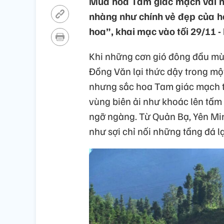
Mùa hoa Tam giác mạch vài năm
nhàng như chính vẻ đẹp của h
hoa”, khai mạc vào tối 29/11 -
Khi những cơn gió đông đầu mùa
Đồng Văn lại thức dậy trong một
nhưng sắc hoa Tam giác mạch tr
vùng biên ải như khoác lên tấm
ngỡ ngàng. Từ Quản Bạ, Yên Mi
như sợi chỉ nối những tầng đá l