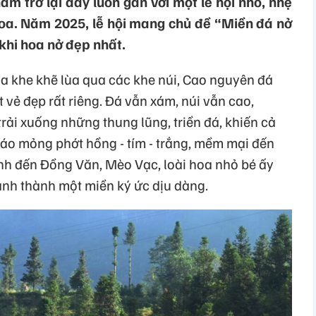
 trở lại đây luôn gắn với một lễ hội nhỏ, nhẹ
oa. Năm 2025, lễ hội mang chủ đề “Miền đá nở
 khi hoa nở đẹp nhất.
 khe khẽ lùa qua các khe núi, Cao nguyên đá
 vẻ đẹp rất riêng. Đá vẫn xám, núi vẫn cao,
ải xuống những thung lũng, triền đá, khiến cả
 áo mỏng phớt hồng - tím - trắng, mềm mại đến
nh đến Đồng Văn, Mèo Vạc, loài hoa nhỏ bé ấy
ạnh thành một miền ký ức dịu dàng.