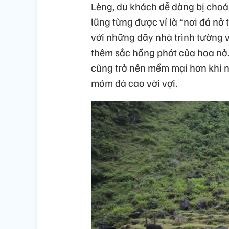
Lèng, du khách dễ dàng bị choá
lũng từng được ví là “nơi đá nở
với những dãy nhà trình tường 
thêm sắc hồng phớt của hoa nở.
cũng trở nên mềm mại hơn khi nh
mỏm đá cao vời vợi.