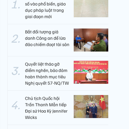
số vào phổ biến, giáo
dục pháp luật trong
giai đoạn mới
Bắt đối tượng giả
danh Công an để lừa
đảo chiếm đoạt tài sản
Quyết liệt tháo gỡ
điểm nghẽn, bảo đảm
hoàn thành mục tiêu
Nghị quyết 57-NQ/TW
Chủ tịch Quốc hội
Trần Thanh Mẫn tiếp
Đại sứ Hoa Kỳ Jennifer
Wicks