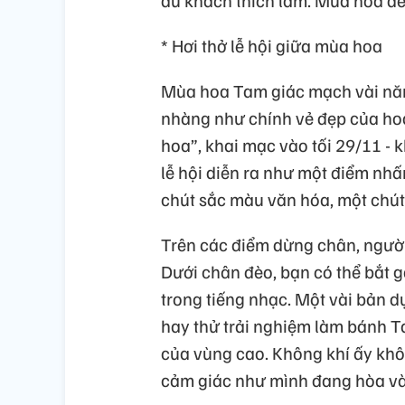
* Hơi thở lễ hội giữa mùa hoa
Mùa hoa Tam giác mạch vài năm 
nhàng như chính vẻ đẹp của ho
hoa”, khai mạc vào tối 29/11 - 
lễ hội diễn ra như một điểm nhấ
chút sắc màu văn hóa, một chú
Trên các điểm dừng chân, người
Dưới chân đèo, bạn có thể bắt 
trong tiếng nhạc. Một vài bản d
hay thử trải nghiệm làm bánh 
của vùng cao. Không khí ấy khô
cảm giác như mình đang hòa và