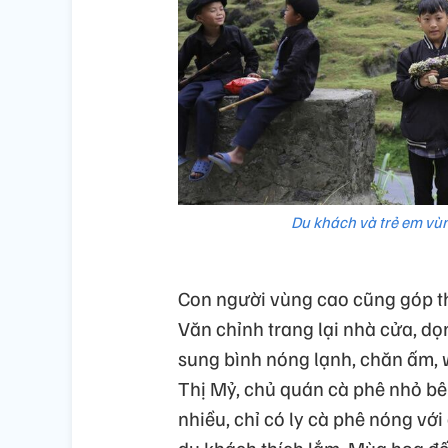
Du khách và trẻ em vù
Con người vùng cao cũng góp 
Văn chỉnh trang lại nhà cửa, dọn
sung bình nóng lạnh, chăn ấm, 
Thị Mỷ, chủ quán cà phê nhỏ bê
nhiều, chỉ có ly cà phê nóng vớ
du khách thích lắm. Mùa hoa đến