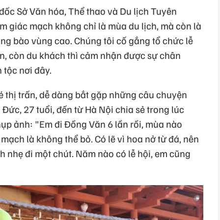
ốc Sở Văn hóa, Thể thao và Du lịch Tuyên
 giác mạch không chỉ là mùa du lịch, mà còn là
ng bào vùng cao. Chúng tôi cố gắng tổ chức lễ
ìn, còn du khách thì cảm nhận được sự chân
 tộc nơi đây.
 thị trấn, dễ dàng bắt gặp những câu chuyện
Đức, 27 tuổi, đến từ Hà Nội chia sẻ trong lúc
ụp ảnh: "Em đi Đồng Văn 6 lần rồi, mùa nào
ạch là không thể bỏ. Có lẽ vì hoa nở từ đá, nên
nh nhẹ đi một chút. Năm nào có lễ hội, em cũng