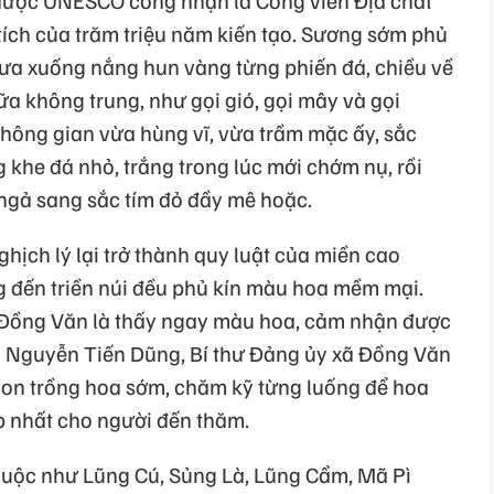
ích của trăm triệu năm kiến tạo. Sương sớm phủ
trưa xuống nắng hun vàng từng phiến đá, chiều về
ữa không trung, như gọi gió, gọi mây và gọi
hông gian vừa hùng vĩ, vừa trầm mặc ấy, sắc
khe đá nhỏ, trắng trong lúc mới chớm nụ, rồi
ngả sang sắc tím đỏ đầy mê hoặc.
ghịch lý lại trở thành quy luật của miền cao
g đến triền núi đều phủ kín màu hoa mềm mại.
Đồng Văn là thấy ngay màu hoa, cảm nhận được
g Nguyễn Tiến Dũng, Bí thư Đảng ủy xã Đồng Văn
con trồng hoa sớm, chăm kỹ từng luống để hoa
p nhất cho người đến thăm.
huộc như Lũng Cú, Sủng Là, Lũng Cẩm, Mã Pì