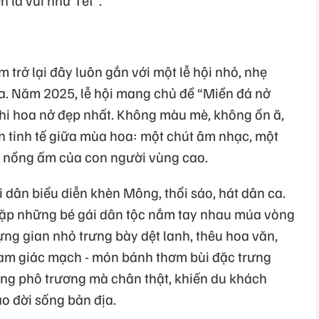
trở lại đây luôn gắn với một lễ hội nhỏ, nhẹ
a. Năm 2025, lễ hội mang chủ đề “Miền đá nở
khi hoa nở đẹp nhất. Không màu mè, không ồn ã,
n tinh tế giữa mùa hoa: một chút âm nhạc, một
t nồng ấm của con người vùng cao.
 dân biểu diễn khèn Mông, thổi sáo, hát dân ca.
gặp những bé gái dân tộc nắm tay nhau múa vòng
ựng gian nhỏ trưng bày dệt lanh, thêu hoa văn,
Tam giác mạch - món bánh thơm bùi đặc trưng
ng phô trương mà chân thật, khiến du khách
o đời sống bản địa.