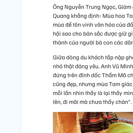
Ông Nguyễn Trung Ngọc, Giám đ
Quang khẳng định: Mùa hoa Tam
mùa để tôn vinh văn hóa của đồ
hội sao cho bản sắc được giữ g
thành của người bà con các dân
Giữa dòng du khách tấp nập ghé
nhỏ thật đáng yêu. Anh Vũ Minh 
đứng trên đỉnh dốc Thẩm Mã ch
cũng đẹp, nhưng mùa Tam giác m
mỗi lần nhìn thấy là lại thấy mì
lên, đi mãi mà chưa thấy chán".