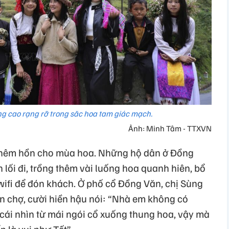
ng cao rạng rỡ trong săc hoa tam giác mạch.
Ảnh: Minh Tâm - TTXVN
thêm hồn cho mùa hoa. Những hộ dân ở Đồng
 lối đi, trồng thêm vài luống hoa quanh hiên, bổ
wifi để đón khách. Ở phố cổ Đồng Văn, chị Sùng
n chợ, cười hiền hậu nói: “Nhà em không có
i cái nhìn từ mái ngói cổ xuống thung hoa, vậy mà
 là vui như Tết”.