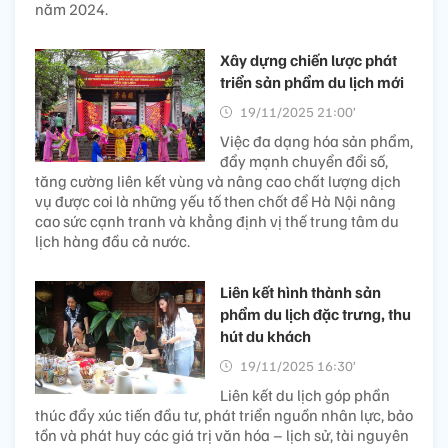
năm 2024.
Xây dựng chiến lược phát
triển sản phẩm du lịch mới
19/11/2025 21:00’
Việc đa dạng hóa sản phẩm,
đẩy mạnh chuyển đổi số,
tăng cường liên kết vùng và nâng cao chất lượng dịch
vụ được coi là những yếu tố then chốt để Hà Nội nâng
cao sức cạnh tranh và khẳng định vị thế trung tâm du
lịch hàng đầu cả nước.
Liên kết hình thành sản
phẩm du lịch đặc trưng, thu
hút du khách
19/11/2025 16:30’
Liên kết du lịch góp phần
thúc đẩy xúc tiến đầu tư, phát triển nguồn nhân lực, bảo
tồn và phát huy các giá trị văn hóa – lịch sử, tài nguyên