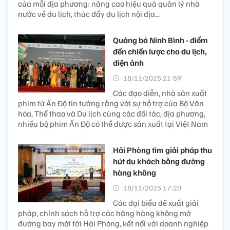
của mỗi địa phương; nâng cao hiệu quả quản lý nhà
nước về du lịch, thúc đẩy du lịch nội địa...
Quảng bá Ninh Bình - điểm
đến chiến lược cho du lịch,
điện ảnh
18/11/2025 21:59’
Các đạo diễn, nhà sản xuất
phim từ Ấn Độ tin tưởng rằng với sự hỗ trợ của Bộ Văn
hóa, Thể thao và Du lịch cùng các đối tác, địa phương,
nhiều bộ phim Ấn Độ có thể được sản xuất tại Việt Nam
Hải Phòng tìm giải pháp thu
hút du khách bằng đường
hàng không
18/11/2025 17:20’
Các đại biểu đề xuất giải
pháp, chính sách hỗ trợ các hãng hàng không mở
đường bay mới tới Hải Phòng, kết nối với doanh nghiệp