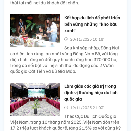
thải tại mỗi nơi du khách đặt chân.
Kết hợp du lịch để phát triển
bền vững những "kho báu
xanh"
20/11/2025 10:18’
Sau khi sáp nhập, Đồng Nai
có diện tích rừng lớn nhất vùng Đông Nam Bộ, với tổng
diện tích rừng và đất quy hoạch rừng hơn 370.000 ha,
trong đó nổi bật với hệ sinh thái đa dạng của 2 Vườn
quốc gia Cát Tiên và Bù Gia Mập.
Làm giàu các giá trị trong
định vị thương hiệu du lịch
quốc gia
19/11/2025 21:03’
Theo Cục Du lịch Quốc gia
Việt Nam, trong 10 tháng năm 2025, Việt Nam đón trên
17,2 triệu lượt khách quốc tế, tăng 21,5% so với cùng kỳ