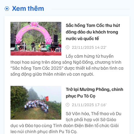
Xem thêm
Sắc hồng Tam Cốc thu hút
đông đảo du khách trong
nước và quốc tế
22/11/2025 14:22’
Lấy cảm hứng từ huyền
thoại hoa súng trên dòng sông Ngô Đồng, chương trình
“Sắc hồng Tam Cốc 2025” được thiết kế như bản tình ca
sống động giữa thiên nhiên và con người.
Trở lại Mường Phăng, chinh
phục Pu Tó Cọ
21/11/2025 17:16’
Sở Văn hóa, Thể thao và Du
lịch phối hợp với Sở Giáo
dục và Đào tạo cùng Tỉnh đoàn Điện Biên tổ chức Giải
leo núi chinh phục đỉnh Pu Tó Cọ.