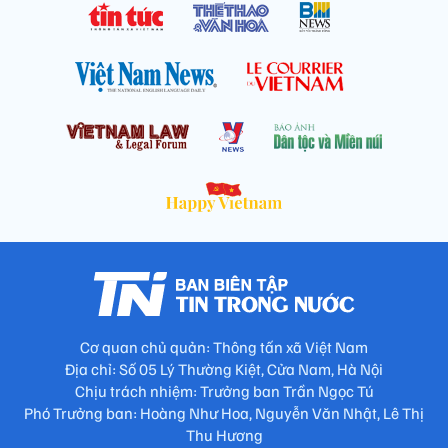
Cơ quan chủ quản: Thông tấn xã Việt Nam
Địa chỉ: Số 05 Lý Thường Kiệt, Cửa Nam, Hà Nội
Chịu trách nhiệm: Trưởng ban Trần Ngọc Tú
Phó Trưởng ban: Hoàng Như Hoa, Nguyễn Văn Nhật, Lê Thị
Thu Hương