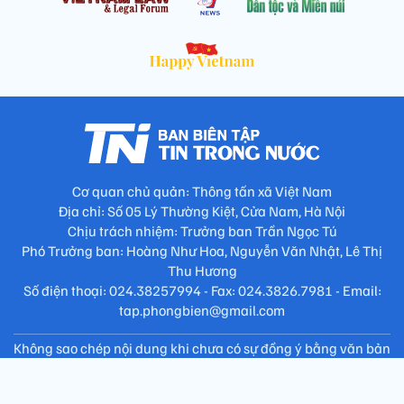
Cơ quan chủ quản: Thông tấn xã Việt Nam
Địa chỉ: Số 05 Lý Thường Kiệt, Cửa Nam, Hà Nội
Chịu trách nhiệm: Trưởng ban Trần Ngọc Tú
Phó Trưởng ban: Hoàng Như Hoa, Nguyễn Văn Nhật, Lê Thị
Thu Hương
Số điện thoại: 024.38257994 - Fax: 024.3826.7981 - Email:
tap.phongbien@gmail.com
Không sao chép nội dung khi chưa có sự đồng ý bằng văn bản
!
Trang chủ
Giới thiệu