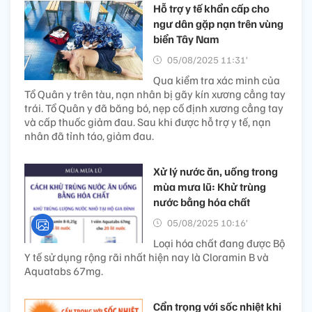
Hỗ trợ y tế khẩn cấp cho
ngư dân gặp nạn trên vùng
biển Tây Nam
05/08/2025 11:31’
Qua kiểm tra xác minh của
Tổ Quân y trên tàu, nạn nhân bị gãy kín xương cẳng tay
trái. Tổ Quân y đã băng bó, nẹp cố định xương cẳng tay
và cấp thuốc giảm đau. Sau khi được hỗ trợ y tế, nạn
nhân đã tỉnh táo, giảm đau.
Xử lý nước ăn, uống trong
mùa mưa lũ: Khử trùng
nước bằng hóa chất
05/08/2025 10:16’
Loại hóa chất đang được Bộ
Y tế sử dụng rộng rãi nhất hiện nay là Cloramin B và
Aquatabs 67mg.
Cẩn trọng với sốc nhiệt khi