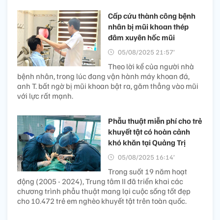
Cấp cứu thành công bệnh
nhân bị mũi khoan thép
đâm xuyên hốc mũi
05/08/2025 21:57’
Theo lời kể của người nhà
bệnh nhân, trong lúc đang vận hành máy khoan đá,
anh T. bất ngờ bị mũi khoan bật ra, găm thẳng vào mũi
với lực rất mạnh.
Phẫu thuật miễn phí cho trẻ
khuyết tật có hoàn cảnh
khó khăn tại Quảng Trị
05/08/2025 16:14’
Trong suốt 19 năm hoạt
động (2005 - 2024), Trung tâm II đã triển khai các
chương trình phẫu thuật mang lại cuộc sống tốt đẹp
cho 10.472 trẻ em nghèo khuyết tật trên toàn quốc.