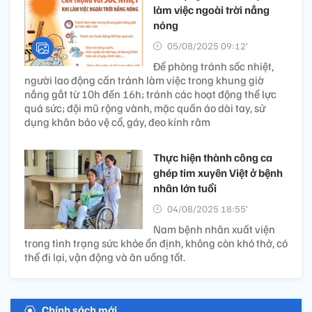
làm việc ngoài trời nắng
nóng
05/08/2025 09:12’
Để phòng tránh sốc nhiệt,
người lao động cần tránh làm việc trong khung giờ
nắng gắt từ 10h đến 16h; tránh các hoạt động thể lực
quá sức; đội mũ rộng vành, mặc quần áo dài tay, sử
dụng khăn bảo vệ cổ, gáy, đeo kính râm
Thực hiện thành công ca
ghép tim xuyên Việt ở bệnh
nhân lớn tuổi
04/08/2025 18:55’
Nam bệnh nhân xuất viện
trong tình trạng sức khỏe ổn định, không còn khó thở, có
thể đi lại, vận động và ăn uống tốt.
Chính sách mới