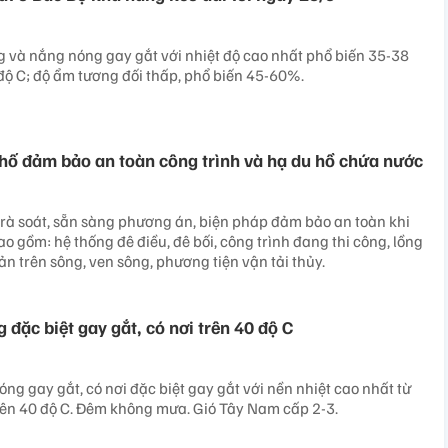
và nắng nóng gay gắt với nhiệt độ cao nhất phổ biến 35-38
 độ C; độ ẩm tương đối thấp, phổ biến 45-60%.
phố đảm bảo an toàn công trình và hạ du hồ chứa nước
 rà soát, sẵn sàng phương án, biện pháp đảm bảo an toàn khi
ao gồm: hệ thống đê điều, đê bối, công trình đang thi công, lồng
ản trên sông, ven sông, phương tiện vận tải thủy.
đặc biệt gay gắt, có nơi trên 40 độ C
ng gay gắt, có nơi đặc biệt gay gắt với nền nhiệt cao nhất từ
trên 40 độ C. Đêm không mưa. Gió Tây Nam cấp 2-3.