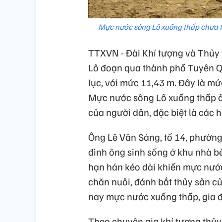
Mực nước sông Lô xuống thấp chưa 
TTXVN - Đài Khí tượng và Thủy
Lô đoạn qua thành phố Tuyên Q
lục, với mức 11,43 m. Đây là m
Mực nước sông Lô xuống thấp ả
của người dân, đặc biệt là các 
Ông Lê Văn Sáng, tổ 14, phường
đình ông sinh sống ở khu nhà b
hạn hán kéo dài khiến mực nước
chăn nuôi, đánh bắt thủy sản củ
nay mực nước xuống thấp, gia đì
Theo chuyên gia khí tượng thủy v