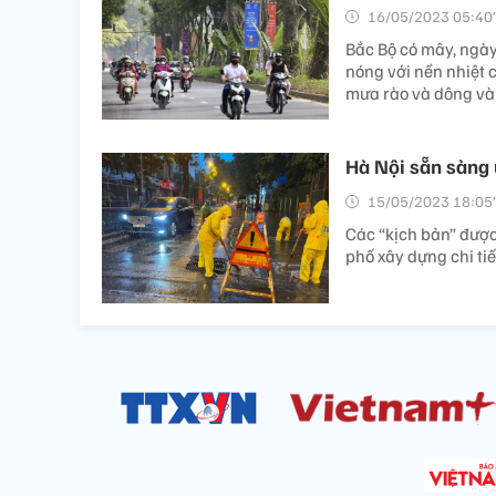
16/05/2023 05:40’
Bắc Bộ có mây, ngày
nóng với nền nhiệt c
mưa rào và dông vài
Hà Nội sẵn sàng
15/05/2023 18:05’
Các “kịch bản” đượ
phố xây dựng chi tiế