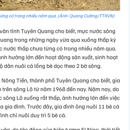
từng có trong nhiều năm qua. (Ảnh: Quang Cường/TTXVN)
 văn tỉnh Tuyên Quang cho biết, mực nước sông
uang trong những ngày vừa qua xuống thấp kỷ
ức nước thấp chưa từng có trong nhiều năm qua.
nh hưởng lớn đến hoạt động sản xuất, sinh hoạt
hộ dân nuôi cá lồng bè dọc theo 2 bờ sông.
 Nông Tiến, thành phố Tuyên Quang cho biết, gia
è trên sông Lô từ năm 1968 đến nay. Năm nay, do
 sông Lô xuống rất thấp, ảnh hưởng lớn đến việc
a gia đình. Trước đây, gia đình ông nuôi 11 bè cá
nh chỉ nuôi duy trì 5 bè cá.
ăn, do tác động của hiện tượng El Nino, thời tiết