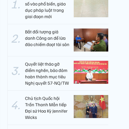
số vào phổ biến, giáo
dục pháp luật trong
giai đoạn mới
Bắt đối tượng giả
danh Công an để lừa
đảo chiếm đoạt tài sản
Quyết liệt tháo gỡ
điểm nghẽn, bảo đảm
hoàn thành mục tiêu
Nghị quyết 57-NQ/TW
Chủ tịch Quốc hội
Trần Thanh Mẫn tiếp
Đại sứ Hoa Kỳ Jennifer
Wicks