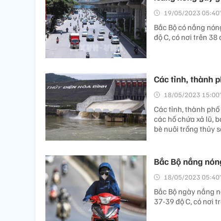
19/05/2023 05:40’
Bắc Bộ có nắng nóng 
độ C, có nơi trên 38
Các tỉnh, thành 
18/05/2023 15:00’
Các tỉnh, thành phố
các hồ chứa xả lũ, b
bè nuôi trồng thủy s
Bắc Bộ nắng nóng 
18/05/2023 05:40’
Bắc Bộ ngày nắng nó
37-39 độ C, có nơi 