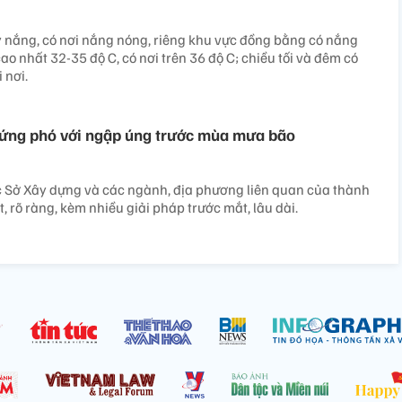
 nắng, có nơi nắng nóng, riêng khu vực đồng bằng có nắng
ao nhất 32-35 độ C, có nơi trên 36 độ C; chiều tối và đêm có
 nơi.
 ứng phó với ngập úng trước mùa mưa bão
c Sở Xây dựng và các ngành, địa phương liên quan của thành
t, rõ ràng, kèm nhiều giải pháp trước mắt, lâu dài.