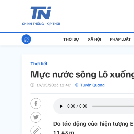
THỜI SỰ
XÃ HỘI
PHÁP LUẬT
Thời tiết
Mực nước sông Lô xuống
19/05/2023 12:40’
Tuyên Quang
Do tác động của hiện tượng E
11,43 m