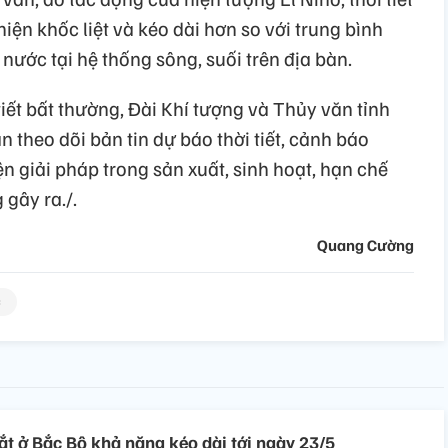
iện khốc liệt và kéo dài hơn so với trung bình
ước tại hệ thống sông, suối trên địa bàn.
tiết bất thường, Đài Khí tượng và Thủy văn tỉnh
 theo dõi bản tin dự báo thời tiết, cảnh báo
 giải pháp trong sản xuất, sinh hoạt, hạn chế
 gây ra./.
Quang Cường
c
 ở Bắc Bộ khả năng kéo dài tới ngày 23/5