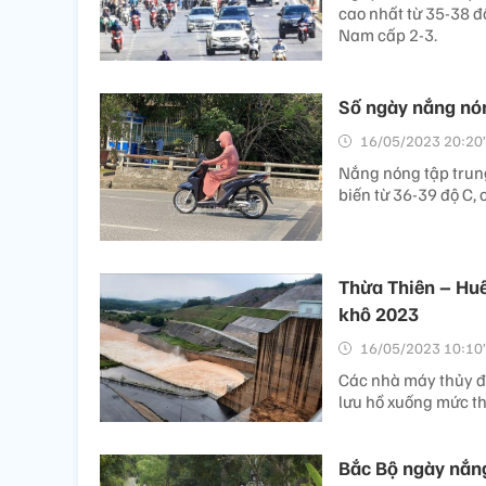
cao nhất từ 35-38 đ
Nam cấp 2-3.
Số ngày nắng nó
16/05/2023 20:20’
Nắng nóng tập trung
biến từ 36-39 độ C, c
Thừa Thiên – Huế
khô 2023
16/05/2023 10:10’
Các nhà máy thủy đ
lưu hồ xuống mức th
Bắc Bộ ngày nắng