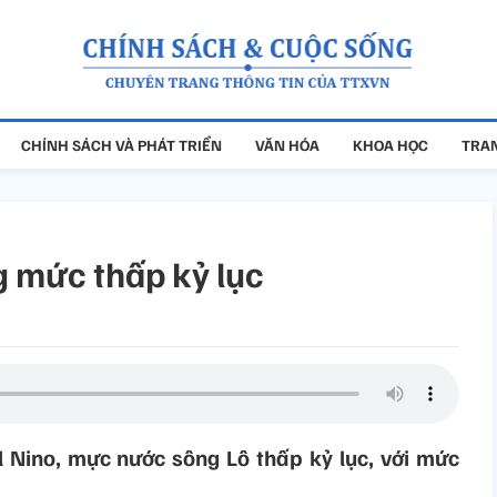
CHÍNH SÁCH VÀ PHÁT TRIỂN
VĂN HÓA
KHOA HỌC
TRAN
 mức thấp kỷ lục
l Nino, mực nước sông Lô thấp kỷ lục, với mức