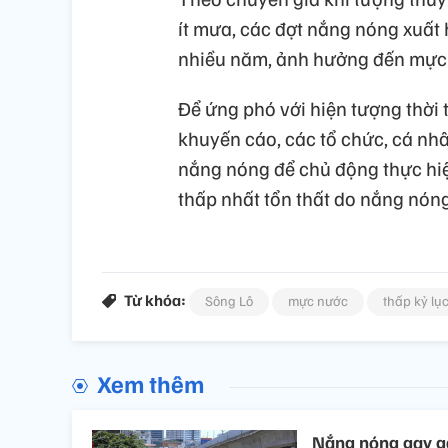
ít mưa, các đợt nắng nóng xuất h
nhiều năm, ảnh hưởng đến mực n
Để ứng phó với hiện tượng thời 
khuyến cáo, các tổ chức, cá nhân
nắng nóng để chủ động thực hiện
thấp nhất tổn thất do nắng nóng
Từ khóa:
Sông Lô
mực nước
thấp kỷ lụ
Xem thêm
Nắng nóng gay gắt