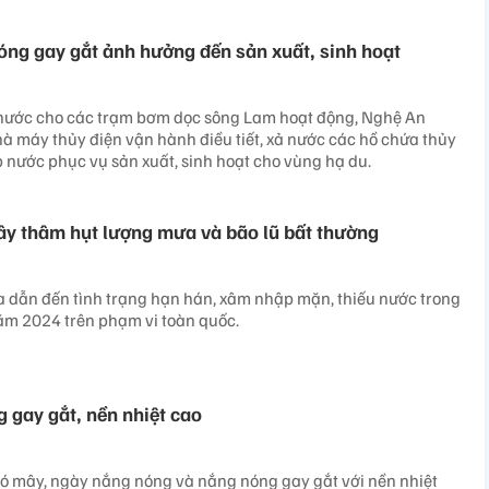
ng gay gắt ảnh hưởng đến sản xuất, sinh hoạt
ước cho các trạm bơm dọc sông Lam hoạt động, Nghệ An
à máy thủy điện vận hành điều tiết, xả nước các hồ chứa thủy
 nước phục vụ sản xuất, sinh hoạt cho vùng hạ du.
gây thâm hụt lượng mưa và bão lũ bất thường
 dẫn đến tình trạng hạn hán, xâm nhập mặn, thiếu nước trong
m 2024 trên phạm vi toàn quốc.
 gay gắt, nền nhiệt cao
có mây, ngày nắng nóng và nắng nóng gay gắt với nền nhiệt