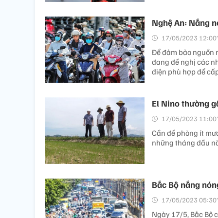
Nghệ An: Nắng nó
17/05/2023 12:00’
Để đảm bảo nguồn n
đang đề nghị các nh
điện phù hợp để cấp
El Nino thường 
17/05/2023 11:00’
Cần đề phòng ít mưa
những tháng đầu nă
Bắc Bộ nắng nóng
17/05/2023 05:30’
Ngày 17/5, Bắc Bộ 