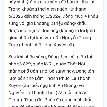
nảy sinh ý định mua súng để bán lại thu lợi.
Trong khoảng thời gian ngắn, từ tháng
6/2023 đến tháng 5/2024, Đông mua 4 khẩu
súng với giá khoảng 2 triệu đồng/khẩu,
được một người đàn ông (không rõ lai lịch)
giao nhận tại khu vực cầu Nguyễn Trung
Trực (thành phố Long Xuyên cũ).
Sau khi nhận súng, Đông đem cất giấu tại
nhà số 629, quốc lộ 91, quận Thốt Nốt,
thành phố Cần Thơ. Số súng này, Đông lần
lượt bán cho Lâm Thanh Phúc, Lê Thanh
Xuyên (35 tuổi, ngụ tỉnh An Giang) và
Nguyễn Lê Thành Thái (23 tuổi, tỉnh An
Giang). Trong đó, Phúc đã dùng một khẩu
súng để bắn thử tại nhà, sau đó tiếp tục sử