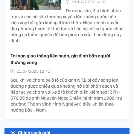
21/07/2025 14:10’
Do nước sâu, địa hình phức
tạp và con cá sấu thường xuyên lặn xuống nước nên
việc vây bắt gặp không ít khó khăn. Hiện, chính quyền
địa phương hoàn tất thủ tục và liên hệ với cơ quan chức
năng có thẩm quyền để bàn giao cá sấu theo đúng quy
định
Tai nạn giao thông liên hoàn, gia đình bốn người
thương vong
21/07/2025 12:41’
Sau khi va chạm, xe ô tô của anh N.T.B bị đẩy sang làn
đường ngược chiều qua khoảng hở dải phân cách và
tiếp tục va chạm với xe ô tô khách biển kiểm soát 37H-
076.85 do anh Nguyễn Ngọc Chiến (sinh năm 1986, trú
phường Thành Vinh, tỉnh Nghệ An) điều khiển theo
hướng Bắc - Nam.
Chính sách mới