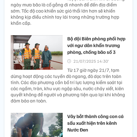
ngày mưa bão là cố gắng đi nhanh để đến địa điểm
sớm. Tốc độ cao khiến sức gió thổi lớn hơn sẽ khiến
không kịp điều chỉnh tay lái trong những trường hợp
khẩn cấp.
Bộ đội Biên phòng phối hợp
với ngư dân khẩn trương
phòng, chống bão số 3
21/07/2025 14:30’
Từ 17 giờ ngày 21/7, tạm
dừng hoạt động các tuyến đò ngang, đò dọc trên toàn
tỉnh. Các địa phương cần bố trí lực lượng kiểm soát tại
các ngầm, tràn, khu vực ngập sâu, nước chảy xiết, kiên
quyết không để người và phương tiện qua lại khi không
đảm bảo an toàn.
Vây bắt thành công con cá
sấu xuất hiện trên kênh
Nước Đen