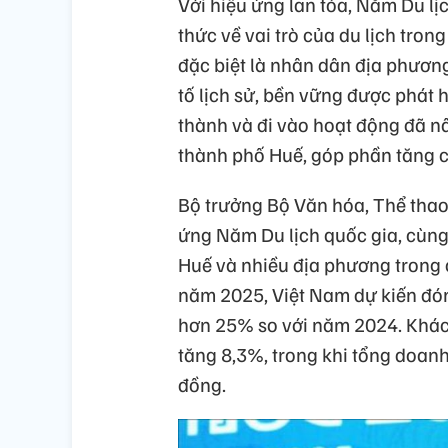
Với hiệu ứng lan tỏa, Năm Du l
thức về vai trò của du lịch trong
đặc biệt là nhân dân địa phươn
tố lịch sử, bền vững được phát 
thành và đi vào hoạt động đã n
thành phố Huế, góp phần tăng cư
Bộ trưởng Bộ Văn hóa, Thể thao
ứng Năm Du lịch quốc gia, cùng
Huế và nhiều địa phương trong 
năm 2025, Việt Nam dự kiến đón 
hơn 25% so với năm 2024. Khách 
tăng 8,3%, trong khi tổng doanh 
đồng.