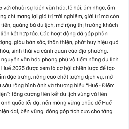
 với chuỗi sự kiện văn hóa, lễ hội, âm nhạc, ẩm
g chỉ mang lại giá trị trải nghiệm, giải trí mà còn
 tiến, quảng bá du lịch, mở rộng thị trường khách
 liên kết hợp tác. Các hoạt động đã góp phần
ạng, giàu bản sắc, thân thiện, phát huy hiệu quả
n hóa, sinh thái và cảnh quan của địa phương.
tài nguyên văn hóa phong phú và tiềm năng du lịch
 Huế 2025 được xem là cơ hội chiến lược để tạo
hẩm đặc trưng, nâng cao chất lượng dịch vụ, mở
á sâu rộng hình ảnh và thương hiệu “Huế - Điểm
ện”; tăng cường liên kết du lịch vùng và liên
tranh quốc tế; đặt nền móng vững chắc để Huế
 hiện đại, bền vững, đóng góp tích cực cho tăng