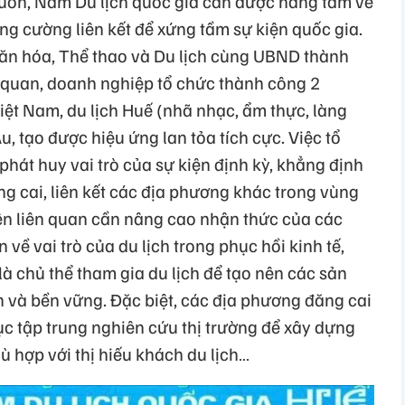
n, Năm Du lịch quốc gia cần được nâng tầm về
ng cường liên kết để xứng tầm sự kiện quốc gia.
ăn hóa, Thể thao và Du lịch cùng UBND thành
 quan, doanh nghiệp tổ chức thành công 2
Việt Nam, du lịch Huế (nhã nhạc, ẩm thực, làng
Âu, tạo được hiệu ứng lan tỏa tích cực. Việc tổ
hát huy vai trò của sự kiện định kỳ, khẳng định
ăng cai, liên kết các địa phương khác trong vùng
bên liên quan cần nâng cao nhận thức của các
về vai trò của du lịch trong phục hồi kinh tế,
là chủ thể tham gia du lịch để tạo nên các sản
n và bền vững. Đặc biệt, các địa phương đăng cai
ục tập trung nghiên cứu thị trường để xây dựng
 hợp với thị hiếu khách du lịch…