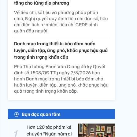
tăng cho từng địa phương
Về tiêu chí, số liệu và phương pháp phân
chia, Nghị quyết quy định tiêu chí dân số, tiêu
chí diện tích tự nhiên, tiêu chí GRDP bình
quân đầu người.
Danh mục trang thiết bị bảo đảm huấn
luyện, diễn tập, ứng phó, khắc phục hậu quả
trong tình trạng khẩn cấp
Phó Thủ tướng Phan Văn Giang đã ký Quyết
định số 1508/QĐ-TTg ngày 7/8/2026 ban
hành Danh mục trang thiết bị bảo đảm cho
huấn luyện, diễn tập, ứng phó, khắc phục hậu
quả trong tình trạng khẩn cấp.
Bạn đọc quan tâm
Hơn 120 tác phẩm kể
chuyện “Ngàn năm di