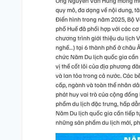
Ông Nguyễn Văn Hùng mong muố
quy mô, đa dạng về nội dung, tă
Điển hình trong năm 2025, Bộ V
phố Huế đã phối hợp với các cơ
chương trình giới thiệu du lịch 
nghề...) tại 6 thành phố ở châu 
chức Năm Du lịch quốc gia cần p
vị thế cốt lõi của địa phương đ
và lan tỏa trong cả nước. Các 
cấp, ngành và toàn thể nhân dân 
phát huy vai trò của cộng đồng 
phẩm du lịch đặc trưng, hấp dẫ
Năm Du lịch quốc gia cần tiếp t
những sản phẩm du lịch mới, phù