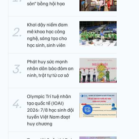
sản” bằng hội họa
Khơi dậy niềm đam
mê khoa học công
nghệ, sáng tạo cho
học sinh, sinh viên
Phát huy sức mạnh
nhân dân bảo đảm an
ninh, trật tự từ cơ sở
Olympic Trí tuệ nhân
tạo quốc tế (IOAI)
2026: 7/8 học sinh đội
tuyển Việt Nam đoạt
huy chương