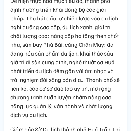
Để hiện thực hóa mục tiêu đó, thành phố
định hướng triển khai đồng bộ các giải
pháp: Thu hút đầu tư chiến lược vào du lịch
nghỉ dưỡng cao cấp, du lịch xanh, giải trí
chất lượng cao; nâng cấp hạ tầng then chốt
như, sân bay Phú Bài, cảng Chân Mây; đa
dạng hóa sản phẩm du lịch, khai thác sâu
giá trị di sản cung đình, nghệ thuật ca Huế,
phát triển du lịch đêm gắn với âm nhạc và
trải nghiệm đời sống bản địa… Thành phố sẽ
liên kết các cơ sở đào tạo uy tín, mở rộng
chương trình huấn luyện nhằm nâng cao
năng lực quản lý, vận hành và chất lượng
dịch vụ du lịch.
Giám đốc Sở Du lịch thành phố Huế Trần Thị