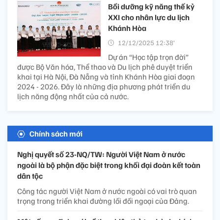
Bồi dưỡng kỹ năng thế kỷ
XXI cho nhân lực du lịch
Khánh Hòa
12/12/2025 12:38’
Dự án “Học tập trọn đời”
được Bộ Văn hóa, Thể thao và Du lịch phê duyệt triển
khai tại Hà Nội, Đà Nẵng và tỉnh Khánh Hòa giai đoạn
2024 - 2026. Đây là những địa phương phát triển du
lịch năng động nhất của cả nước.
Chính sách mới
Nghị quyết số 23-NQ/TW: Người Việt Nam ở nước
ngoài là bộ phận đặc biệt trong khối đại đoàn kết toàn
dân tộc
Công tác người Việt Nam ở nước ngoài có vai trò quan
trọng trong triển khai đường lối đối ngoại của Đảng.