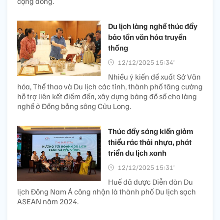
cộng đồng.
Du lịch làng nghề thúc đẩy
bảo tồn văn hóa truyền
thống
12/12/2025 15:34’
Nhiều ý kiến đề xuất Sở Văn
hóa, Thể thao và Du lịch các tỉnh, thành phố tăng cường
hỗ trợ liên kết điểm đến, xây dựng bảng đồ số cho làng
nghề ở Đồng bằng sông Cửu Long.
Thúc đẩy sáng kiến giảm
thiểu rác thải nhựa, phát
triển du lịch xanh
12/12/2025 15:31’
Huế đã được Diễn đàn Du
lịch Đông Nam Á công nhận là thành phố Du lịch sạch
ASEAN năm 2024.