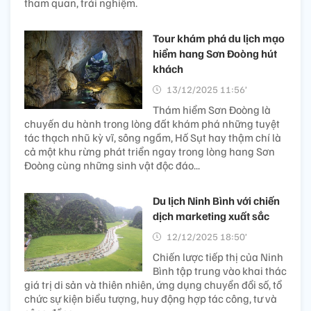
tham quan, trải nghiệm.
Tour khám phá du lịch mạo
hiểm hang Sơn Đoòng hút
khách
13/12/2025 11:56’
Thám hiểm Sơn Đoòng là
chuyến du hành trong lòng đất khám phá những tuyệt
tác thạch nhũ kỳ vĩ, sông ngầm, Hố Sụt hay thậm chí là
cả một khu rừng phát triển ngay trong lòng hang Sơn
Đoòng cùng những sinh vật độc đáo...
Du lịch Ninh Bình với chiến
dịch marketing xuất sắc
12/12/2025 18:50’
Chiến lược tiếp thị của Ninh
Bình tập trung vào khai thác
giá trị di sản và thiên nhiên, ứng dụng chuyển đổi số, tổ
chức sự kiện biểu tượng, huy động hợp tác công, tư và