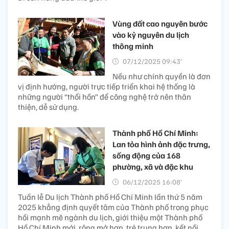
Vùng đất cao nguyên bước
vào kỷ nguyên du lịch
thông minh
07/12/2025 09:43’
Nếu như chính quyền là đơn
vị định hướng, người trực tiếp triển khai hệ thống là
những người “thổi hồn” để công nghệ trở nên thân
thiện, dễ sử dụng.
Thành phố Hồ Chí Minh:
Lan tỏa hình ảnh đặc trưng,
sống động của 168
phường, xã và đặc khu
06/12/2025 16:08’
Tuần lễ Du lịch Thành phố Hồ Chí Minh lần thứ 5 năm
2025 khẳng định quyết tâm của Thành phố trong phục
hồi mạnh mẽ ngành du lịch, giới thiệu một Thành phố
Hồ Chí Minh mới, rộng mở hơn, trẻ trung hơn, kết nối