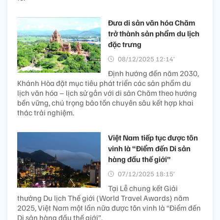
Đưa di sản văn hóa Chăm
trở thành sản phẩm du lịch
đặc trưng
08/12/2025 12:14’
Định hướng đến năm 2030,
Khánh Hòa đặt mục tiêu phát triển các sản phẩm du
lịch văn hóa – lịch sử gắn với di sản Chăm theo hướng
bền vững, chú trọng bảo tồn chuyên sâu kết hợp khai
thác trải nghiệm.
Việt Nam tiếp tục được tôn
vinh là “Điểm đến Di sản
hàng đầu thế giới”
07/12/2025 18:15’
Tại Lễ chung kết Giải
thưởng Du lịch Thế giới (World Travel Awards) năm
2025, Việt Nam một lần nữa được tôn vinh là “Điểm đến
Di sản hàng đầu thế giới”.