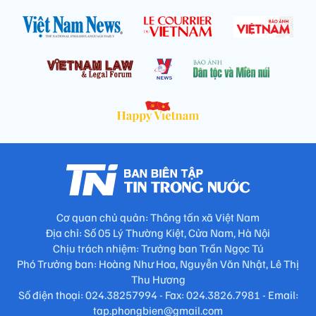
Cơ quan chủ quản: Thông tấn xã Việt Nam
Địa chỉ: Số 05 Lý Thường Kiệt, Cửa Nam, Hà Nội
Chịu trách nhiệm: Trưởng ban Trần Ngọc Tú
Phó Trưởng ban: Hoàng Như Hoa, Nguyễn Văn Nhật, Lê Thị
Thu Hương
Số điện thoại: 024.38257994 - Fax: 024.3826.7981 - Email:
tap.phongbien@gmail.com