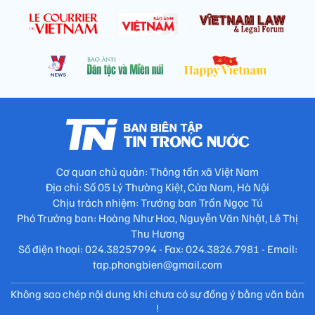
Cơ quan chủ quản: Thông tấn xã Việt Nam
Địa chỉ: Số 05 Lý Thường Kiệt, Cửa Nam, Hà Nội
Chịu trách nhiệm: Trưởng ban Trần Ngọc Tú
Phó Trưởng ban: Hoàng Như Hoa, Nguyễn Văn Nhật, Lê Thị
Thu Hương
Số điện thoại: 024.38257994 - Fax: 024.3826.7981 - Email:
tap.phongbien@gmail.com
Không sao chép nội dung khi chưa có sự đồng ý bằng văn bản
!