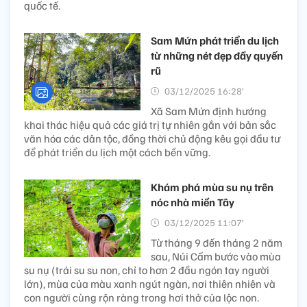
quốc tế.
Sam Mứn phát triển du lịch
từ những nét đẹp đầy quyến
rũ
03/12/2025 16:28’
Xã Sam Mứn định hướng
khai thác hiệu quả các giá trị tự nhiên gắn với bản sắc
văn hóa các dân tộc, đồng thời chủ động kêu gọi đầu tư
để phát triển du lịch một cách bền vững.
Khám phá mùa su nụ trên
nóc nhà miền Tây
03/12/2025 11:07’
Từ tháng 9 đến tháng 2 năm
sau, Núi Cấm bước vào mùa
su nụ (trái su su non, chỉ to hơn 2 đầu ngón tay người
lớn), mùa của màu xanh ngút ngàn, nơi thiên nhiên và
con người cùng rộn ràng trong hơi thở của lộc non.