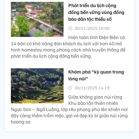
Phát triển du lịch cộng
đồng bền vững vùng đồng
bào dân tộc thiểu số
30/11/2025 18:00’
Hiện toàn tỉnh Điện Biên có
14 bản có khả năng đón khách du lịch với hơn 40 mô
hình homestay mang phong cách nhà truyền thống để
phát triển du lịch cộng đồng bền vững.
Khám phá “kỳ quan trong
lòng núi”
30/11/2025 14:15’
Giữa không gian núi rừng
Khu bảo tồn thiên nhiên
Ngọc Sơn – Ngổ Luông, lớp rêu phong phủ lên khiến nơi
đây càng thêm trầm mặc, gợi vẻ đẹp kỳ bí giữa núi rừng
hoang sơ.