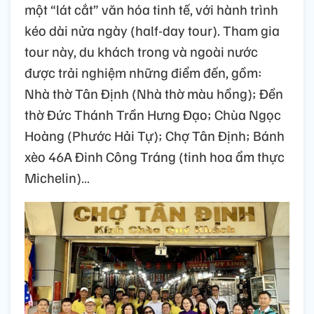
một “lát cắt” văn hóa tinh tế, với hành trình
kéo dài nửa ngày (half-day tour). Tham gia
tour này, du khách trong và ngoài nước
được trải nghiệm những điểm đến, gồm:
Nhà thờ Tân Định (Nhà thờ màu hồng); Đền
thờ Đức Thánh Trần Hưng Đạo; Chùa Ngọc
Hoàng (Phước Hải Tự); Chợ Tân Định; Bánh
xèo 46A Đinh Công Tráng (tinh hoa ẩm thực
Michelin)…