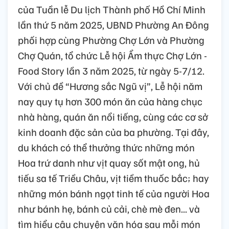
của Tuần lễ Du lịch Thành phố Hồ Chí Minh
lần thứ 5 năm 2025, UBND Phường An Đông
phối hợp cùng Phường Chợ Lớn và Phường
Chợ Quán, tổ chức Lễ hội Ẩm thực Chợ Lớn -
Food Story lần 3 năm 2025, từ ngày 5-7/12.
Với chủ đề “Hương sắc Ngũ vị”, Lễ hội năm
nay quy tụ hơn 300 món ăn của hàng chục
nhà hàng, quán ăn nổi tiếng, cùng các cơ sở
kinh doanh đặc sản của ba phường. Tại đây,
du khách có thể thưởng thức những món
Hoa trứ danh như vịt quay sốt mật ong, hủ
tiếu sa tế Triều Châu, vịt tiềm thuốc bắc; hay
những món bánh ngọt tinh tế của người Hoa
như bánh hẹ, bánh củ cải, chè mè đen... và
tìm hiểu câu chuyện văn hóa sau mỗi món