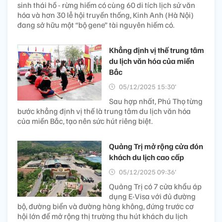
sinh thái hồ - rừng hiếm có cùng 60 di tích lịch sử văn
hóa và hơn 30 lễ hội truyền thống, Kinh Anh (Hà Nội)
đang sở hữu một “bộ gene” tài nguyên hiếm có.
Khẳng định vị thế trung tâm
du lịch văn hóa của miền
Bắc
05/12/2025 15:30’
Sau hợp nhất, Phú Thọ từng
bước khẳng định vị thế là trung tâm du lịch văn hóa
của miền Bắc, tạo nên sức hút riêng biệt.
Quảng Trị mở rộng cửa đón
khách du lịch cao cấp
05/12/2025 09:36’
Quảng Trị có 7 cửa khẩu áp
dụng E-Visa với đủ đường
bộ, đường biển và đường hàng không, đứng trước cơ
hội lớn để mở rộng thị trường thu hút khách du lịch