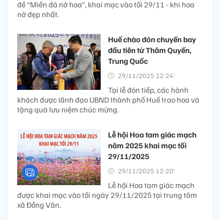
đề “Miền đá nở hoa”, khai mạc vào tối 29/11 - khi hoa
nở đẹp nhất.
Huế chào đón chuyến bay
đầu tiên từ Thâm Quyến,
Trung Quốc
29/11/2025 22:24’
Tại lễ đón tiếp, các hành
khách được lãnh đạo UBND thành phố Huế trao hoa và
tặng quà lưu niệm chúc mừng.
Lễ hội Hoa tam giác mạch
năm 2025 khai mạc tối
29/11/2025
29/11/2025 12:20’
Lễ hội Hoa tam giác mạch
được khai mạc vào tối ngày 29/11/2025 tại trung tâm
xã Đồng Văn.