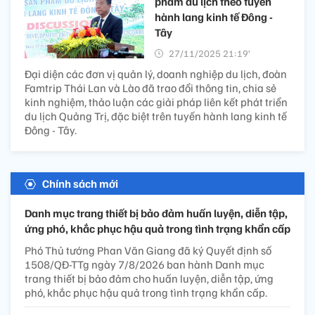
phẩm du lịch theo tuyến
hành lang kinh tế Đông -
Tây
27/11/2025 21:19’
Đại diện các đơn vị quản lý, doanh nghiệp du lịch, đoàn
Famtrip Thái Lan và Lào đã trao đổi thông tin, chia sẻ
kinh nghiệm, thảo luận các giải pháp liên kết phát triển
du lịch Quảng Trị, đặc biệt trên tuyến hành lang kinh tế
Đông - Tây.
Chính sách mới
Danh mục trang thiết bị bảo đảm huấn luyện, diễn tập,
ứng phó, khắc phục hậu quả trong tình trạng khẩn cấp
Phó Thủ tướng Phan Văn Giang đã ký Quyết định số
1508/QĐ-TTg ngày 7/8/2026 ban hành Danh mục
trang thiết bị bảo đảm cho huấn luyện, diễn tập, ứng
phó, khắc phục hậu quả trong tình trạng khẩn cấp.