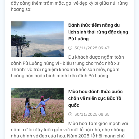
đây càng thêm trầm mặc, gợi vẻ đẹp kỳ bí giữa núi rừng
hoang sơ.
Đánh thức tiềm năng du
lịch sinh thái rừng đặc dụng
Pù Luông
30/11/2025 09:47’
Du khách được ngắm toàn
cảnh Pù Luông hùng vĩ - biểu trưng cho “nóc nhà xứ
Thanh” và trải nghiệm khoảnh khắc săn mây, ngắm
hoàng hôn hoặc bình minh trên đỉnh Pù Luông.
Mùa hoa đánh thức bước
chân về miền cực Bắc Tổ
quốc
30/11/2025 08:35’
Mùa hoa Tam giác mạch vài
năm trở lại đây luôn gắn với một lễ hội nhỏ, nhẹ nhàng
như chính vẻ đẹp của hoa. Năm 2025, lễ hội mang chủ