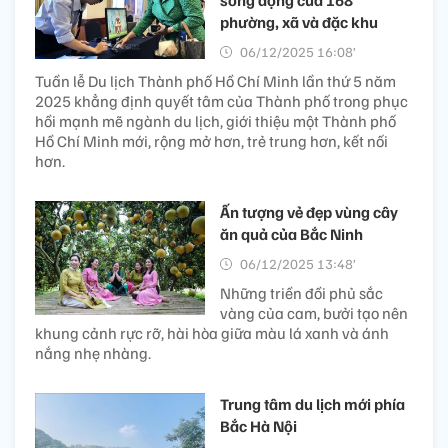
sống động của 168
phường, xã và đặc khu
06/12/2025 16:08’
Tuần lễ Du lịch Thành phố Hồ Chí Minh lần thứ 5 năm
2025 khẳng định quyết tâm của Thành phố trong phục
hồi mạnh mẽ ngành du lịch, giới thiệu một Thành phố
Hồ Chí Minh mới, rộng mở hơn, trẻ trung hơn, kết nối
hơn.
Ấn tượng vẻ đẹp vùng cây
ăn quả của Bắc Ninh
06/12/2025 13:48’
Những triền đồi phủ sắc
vàng của cam, bưởi tạo nên
khung cảnh rực rỡ, hài hòa giữa màu lá xanh và ánh
nắng nhẹ nhàng.
Trung tâm du lịch mới phía
Bắc Hà Nội