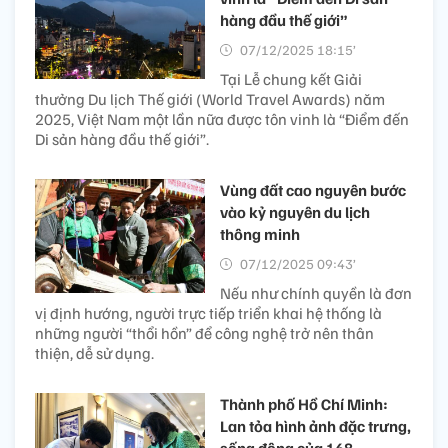
hàng đầu thế giới”
07/12/2025 18:15’
Tại Lễ chung kết Giải
thưởng Du lịch Thế giới (World Travel Awards) năm
2025, Việt Nam một lần nữa được tôn vinh là “Điểm đến
Di sản hàng đầu thế giới”.
Vùng đất cao nguyên bước
vào kỷ nguyên du lịch
thông minh
07/12/2025 09:43’
Nếu như chính quyền là đơn
vị định hướng, người trực tiếp triển khai hệ thống là
những người “thổi hồn” để công nghệ trở nên thân
thiện, dễ sử dụng.
Thành phố Hồ Chí Minh:
Lan tỏa hình ảnh đặc trưng,