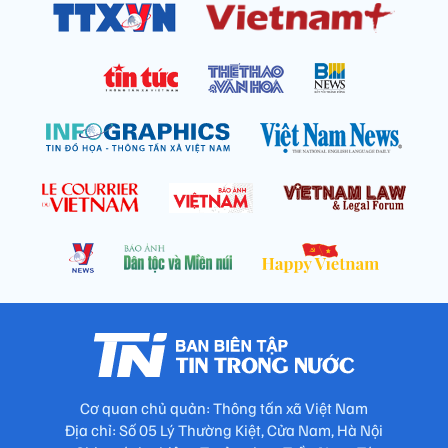
Cơ quan chủ quản: Thông tấn xã Việt Nam
Địa chỉ: Số 05 Lý Thường Kiệt, Cửa Nam, Hà Nội