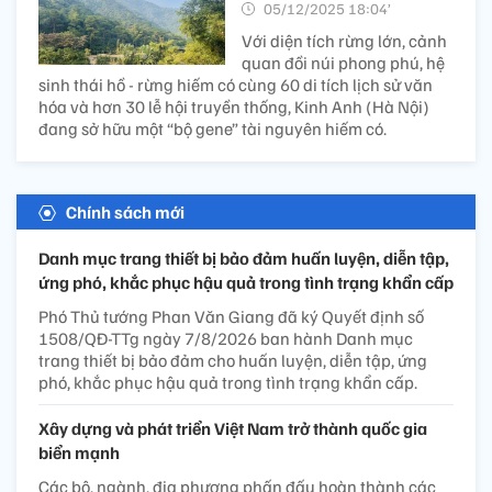
05/12/2025 18:04’
Với diện tích rừng lớn, cảnh
quan đồi núi phong phú, hệ
sinh thái hồ - rừng hiếm có cùng 60 di tích lịch sử văn
hóa và hơn 30 lễ hội truyền thống, Kinh Anh (Hà Nội)
đang sở hữu một “bộ gene” tài nguyên hiếm có.
Chính sách mới
Danh mục trang thiết bị bảo đảm huấn luyện, diễn tập,
ứng phó, khắc phục hậu quả trong tình trạng khẩn cấp
Phó Thủ tướng Phan Văn Giang đã ký Quyết định số
1508/QĐ-TTg ngày 7/8/2026 ban hành Danh mục
trang thiết bị bảo đảm cho huấn luyện, diễn tập, ứng
phó, khắc phục hậu quả trong tình trạng khẩn cấp.
Xây dựng và phát triển Việt Nam trở thành quốc gia
biển mạnh
Các bộ, ngành, địa phương phấn đấu hoàn thành các