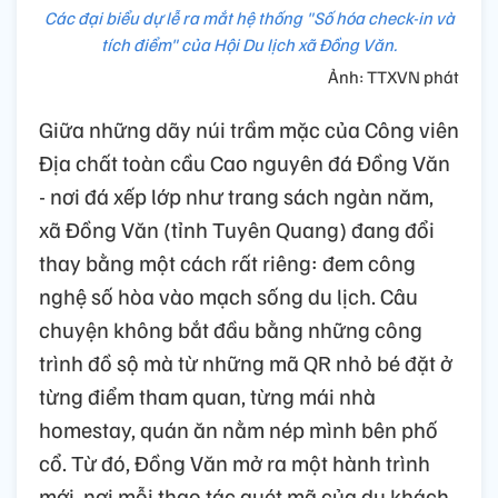
Các đại biểu dự lễ ra mắt hệ thống "Số hóa check-in và
tích điểm" của Hội Du lịch xã Đồng Văn.
Ảnh: TTXVN phát
Giữa những dãy núi trầm mặc của Công viên
Địa chất toàn cầu Cao nguyên đá Đồng Văn
- nơi đá xếp lớp như trang sách ngàn năm,
xã Đồng Văn (tỉnh Tuyên Quang) đang đổi
thay bằng một cách rất riêng: đem công
nghệ số hòa vào mạch sống du lịch. Câu
chuyện không bắt đầu bằng những công
trình đồ sộ mà từ những mã QR nhỏ bé đặt ở
từng điểm tham quan, từng mái nhà
homestay, quán ăn nằm nép mình bên phố
cổ. Từ đó, Đồng Văn mở ra một hành trình
mới, nơi mỗi thao tác quét mã của du khách