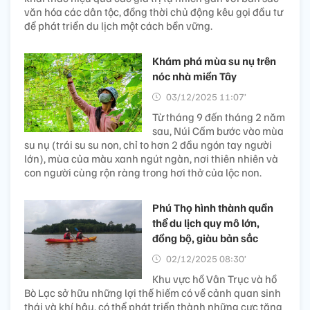
văn hóa các dân tộc, đồng thời chủ động kêu gọi đầu tư
để phát triển du lịch một cách bền vững.
Khám phá mùa su nụ trên
nóc nhà miền Tây
03/12/2025 11:07’
Từ tháng 9 đến tháng 2 năm
sau, Núi Cấm bước vào mùa
su nụ (trái su su non, chỉ to hơn 2 đầu ngón tay người
lớn), mùa của màu xanh ngút ngàn, nơi thiên nhiên và
con người cùng rộn ràng trong hơi thở của lộc non.
Phú Thọ hình thành quần
thể du lịch quy mô lớn,
đồng bộ, giàu bản sắc
02/12/2025 08:30’
Khu vực hồ Vân Trục và hồ
Bò Lạc sở hữu những lợi thế hiếm có về cảnh quan sinh
thái và khí hậu, có thể phát triển thành những cực tăng