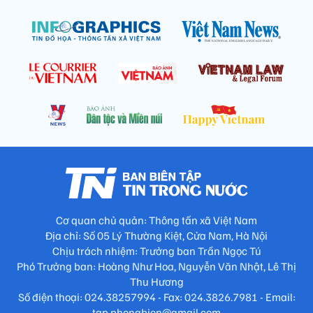
Cơ quan chủ quản: Thông tấn xã Việt Nam
Địa chỉ: Số 05 Lý Thường Kiệt, Cửa Nam, Hà Nội
Chịu trách nhiệm: Trưởng ban Trần Ngọc Tú
Phó Trưởng ban: Hoàng Như Hoa, Nguyễn Văn Nhật, Lê Thị
Thu Hương
Số điện thoại: 024.38257994 - Fax: 024.3826.7981 - Email:
tap.phongbien@gmail.com