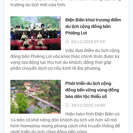
trưởng du lịch mới của tỉnh.
Điện Biên khai trương điểm
du lịch cộng đồng bản
Phiêng Lơi
02/12/2025 07:59’
Việc đưa điểm du lịch cộng
đồng bản Phiêng Lơi vào khai thác chính thức được kỳ
vọng tạo động lực thu hút du khách, đồng thời góp
phần chuyển dịch cơ cấu kinh tế địa phương.
Phát triển du lịch cộng
đồng bền vững vùng đồng
bào dân tộc thiểu số
30/11/2025 18:00’
Hiện toàn tỉnh Điện Biên có
14 bản có khả năng đón khách du lịch với hơn 40 mô
hình homestay mang phong cách nhà truyền thống để
phát triển du lịch cộng đồng bền vững.