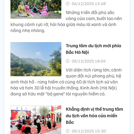
06/12/2025 13:48’
Những triền đồi phủ sắc
vàng của cam, bưởi tạo nên
khung cảnh rực rỡ, hài hòa giữa màu lá xanh và ánh
nắng nhẹ nhàng.
Trung tâm du lịch mới phía
Bắc Hà Nội
05/12/2025 18:04’
Với diện tích rừng lớn, cảnh
quan đồi núi phong phú, hệ
sinh thái hồ - rừng hiếm có cùng 60 di tích lịch sử văn
hóa và hơn 30 lễ hội truyền thống, Kinh Anh (Hà Nội)
đang sở hữu một “bộ gene” tài nguyên hiếm có.
Khẳng định vị thế trung tâm
du lịch văn hóa của miền
Bắc
05/12/2025 15:30’