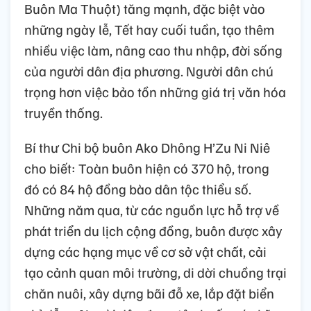
Buôn Ma Thuột) tăng mạnh, đặc biệt vào
những ngày lễ, Tết hay cuối tuần, tạo thêm
nhiều việc làm, nâng cao thu nhập, đời sống
của người dân địa phương. Người dân chú
trọng hơn việc bảo tồn những giá trị văn hóa
truyền thống.
Bí thư Chi bộ buôn Ako Dhông H’Zu Ni Niê
cho biết: Toàn buôn hiện có 370 hộ, trong
đó có 84 hộ đồng bào dân tộc thiểu số.
Những năm qua, từ các nguồn lực hỗ trợ về
phát triển du lịch cộng đồng, buôn được xây
dựng các hạng mục về cơ sở vật chất, cải
tạo cảnh quan môi trường, di dời chuồng trại
chăn nuôi, xây dựng bãi đỗ xe, lắp đặt biển