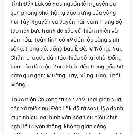
Tỉnh Đắk Lắk sở hữu nguồn tài nguyên du
lịch phong phú, hội tụ đặc trưng của vùng
núi Tây Nguyên và duyên hải Nam Trung Bộ,
tạo nên bức tranh đa sắc về thiên nhiên và
văn hóa. Toàn tỉnh có 49 dân tộc cùng sinh
sống, trong đó, đồng bào Ê Đê, M’Nông, J’rai,
Chăm… là các dân tộc thiểu số tại chỗ. Đồng
bào các dân tộc ở nơi khác đến trong gần 50
năm qua gồm Mường, Tày, Nùng, Dao, Thái,
Mông...
Thực hiện Chương trình 1719, thời gian qua,
các xã miền núi Đắk Lắk đã rà soát, lập danh
mục nhiều loại hình văn hóa tiêu biểu như
nghi lễ truyền thống, không gian cồng