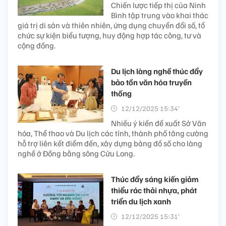
Chiến lược tiếp thị của Ninh
Bình tập trung vào khai thác
giá trị di sản và thiên nhiên, ứng dụng chuyển đổi số, tổ
chức sự kiện biểu tượng, huy động hợp tác công, tư và
cộng đồng.
Du lịch làng nghề thúc đẩy
bảo tồn văn hóa truyền
thống
12/12/2025 15:34’
Nhiều ý kiến đề xuất Sở Văn
hóa, Thể thao và Du lịch các tỉnh, thành phố tăng cường
hỗ trợ liên kết điểm đến, xây dựng bảng đồ số cho làng
nghề ở Đồng bằng sông Cửu Long.
Thúc đẩy sáng kiến giảm
thiểu rác thải nhựa, phát
triển du lịch xanh
12/12/2025 15:31’