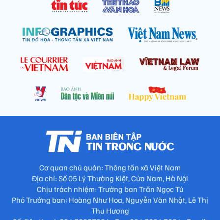
Cơ quan chủ quản: Thông tấn xã Việt Nam
Địa chỉ: Số 05 Lý Thường Kiệt, Cửa Nam, Hà Nội
Chịu trách nhiệm: Trưởng ban Trần Ngọc Tú
Phó Trưởng ban: Hoàng Như Hoa, Nguyễn Văn Nhật, Lê Thị
Thu Hương