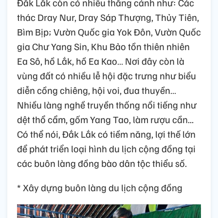
Đắk Lắk còn có nhiều thắng cảnh như: Các
thác Dray Nur, Dray Sáp Thượng, Thủy Tiên,
Bìm Bịp; Vườn Quốc gia Yok Đôn, Vườn Quốc
gia Chư Yang Sin, Khu Bảo tồn thiên nhiên
Ea Sô, hồ Lắk, hồ Ea Kao… Nơi đây còn là
vùng đất có nhiều lễ hội đặc trưng như biểu
diễn cồng chiêng, hội voi, đua thuyền…
Nhiều làng nghề truyền thống nổi tiếng như
dệt thổ cẩm, gốm Yang Tao, làm rượu cần...
Có thể nói, Đắk Lắk có tiềm năng, lợi thế lớn
để phát triển loại hình du lịch cộng đồng tại
các buôn làng đồng bào dân tộc thiểu số.
* Xây dựng buôn làng du lịch cộng đồng