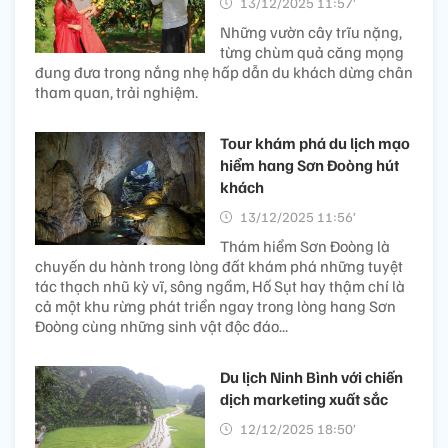
13/12/2025 11:57’
Những vườn cây trĩu nặng,
từng chùm quả căng mọng
đung đưa trong nắng nhẹ hấp dẫn du khách dừng chân
tham quan, trải nghiệm.
Tour khám phá du lịch mạo
hiểm hang Sơn Đoòng hút
khách
13/12/2025 11:56’
Thám hiểm Sơn Đoòng là
chuyến du hành trong lòng đất khám phá những tuyệt
tác thạch nhũ kỳ vĩ, sông ngầm, Hố Sụt hay thậm chí là
cả một khu rừng phát triển ngay trong lòng hang Sơn
Đoòng cùng những sinh vật độc đáo...
Du lịch Ninh Bình với chiến
dịch marketing xuất sắc
12/12/2025 18:50’