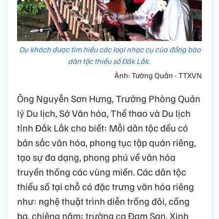
Du khách được tìm hiểu các loại nhạc cụ của đồng bào
dân tộc thiểu số Đắk Lắk.
Ảnh: Tường Quân - TTXVN
Ông Nguyễn Sơn Hưng, Trưởng Phòng Quản
lý Du lịch, Sở Văn hóa, Thể thao và Du lịch
tỉnh Đắk Lắk cho biết: Mỗi dân tộc đều có
bản sắc văn hóa, phong tục tập quán riêng,
tạo sự đa dạng, phong phú về văn hóa
truyền thống các vùng miền. Các dân tộc
thiểu số tại chỗ có đặc trưng văn hóa riêng
như: nghệ thuật trình diễn trống đôi, cồng
ba, chiêng năm; trường ca Đam San, Xinh